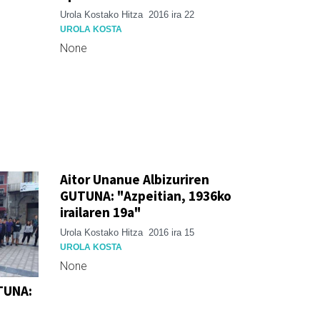
Urola Kostako Hitza
2016 ira 22
UROLA KOSTA
None
Aitor Unanue Albizuriren
GUTUNA: "Azpeitian, 1936ko
irailaren 19a"
Urola Kostako Hitza
2016 ira 15
UROLA KOSTA
None
TUNA: