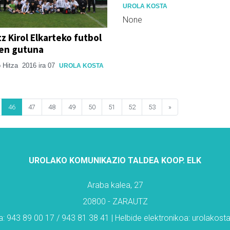
UROLA KOSTA
None
z Kirol Elkarteko futbol
ren gutuna
 Hitza
2016 ira 07
UROLA KOSTA
46
47
48
49
50
51
52
53
»
UROLAKO KOMUNIKAZIO TALDEA KOOP. ELK
Araba kalea, 27
20800 - ZARAUTZ
: 943 89 00 17 / 943 81 38 41 | Helbide elektronikoa: urolakos