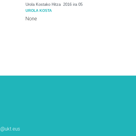
Urola Kostako Hitza
2016 ira 05
UROLA KOSTA
None
ta@ukt.eus