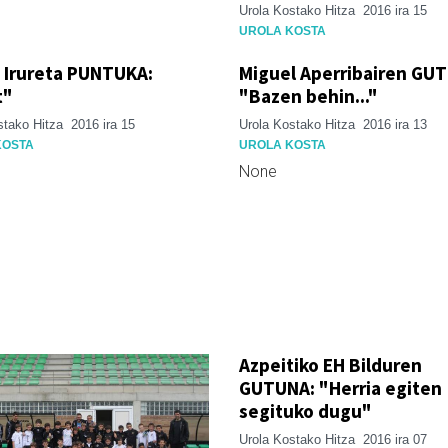
Urola Kostako Hitza
2016 ira 15
UROLA KOSTA
 Irureta PUNTUKA:
Miguel Aperribairen GU
t"
"Bazen behin..."
stako Hitza
2016 ira 15
Urola Kostako Hitza
2016 ira 13
KOSTA
UROLA KOSTA
None
Azpeitiko EH Bilduren
GUTUNA: "Herria egiten
segituko dugu"
Urola Kostako Hitza
2016 ira 07