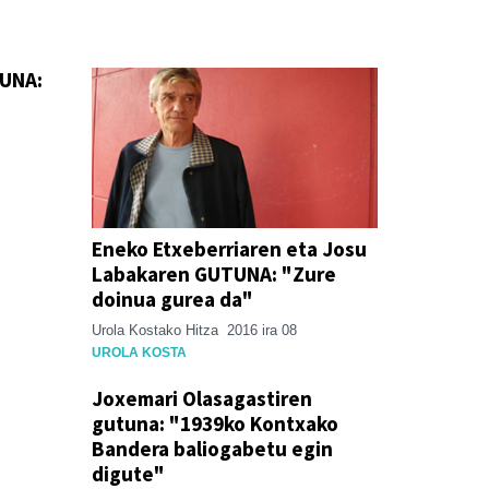
TUNA:
Eneko Etxeberriaren eta Josu
Labakaren GUTUNA: "Zure
doinua gurea da"
Urola Kostako Hitza
2016 ira 08
UROLA KOSTA
Joxemari Olasagastiren
gutuna: "1939ko Kontxako
Bandera baliogabetu egin
digute"