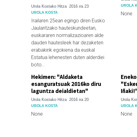
UROLA 
Urola Kostako Hitza
2016 ira 23
UROLA KOSTA
None
Irailaren 25ean egingo diren Eusko
Jaularitzako hauteskundeetan,
euskararen normalizazioaren alde
dauden hautesleek har dezaketen
erabakirik egokiena da euskal
Estatua lehenesten duten alderdiei
boto…
Hekimen: "Aldaketa
Eneko
esanguratsuak 2016ko diru
"Esker
laguntza deialdietan"
Iñaki!
Urola Kostako Hitza
2016 ira 20
Urola Ko
UROLA KOSTA
UROLA 
None
None