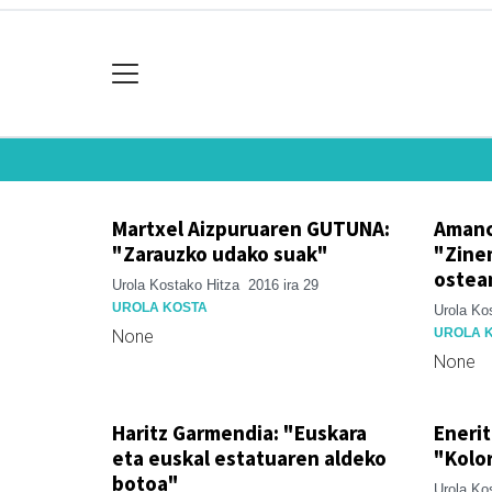
Martxel Aizpuruaren GUTUNA:
Amanc
"Zarauzko udako suak"
"Zine
ostea
Urola Kostako Hitza
2016 ira 29
UROLA KOSTA
Urola Ko
UROLA 
None
None
Haritz Garmendia: "Euskara
Enerit
eta euskal estatuaren aldeko
"Kolor
botoa"
Urola Ko