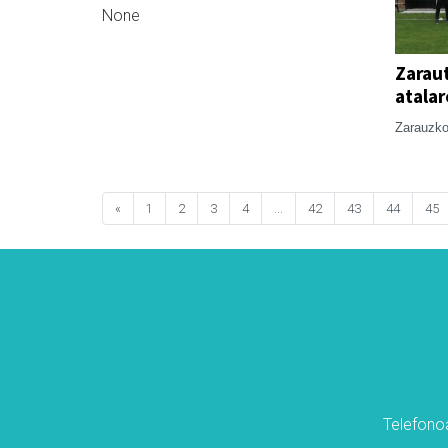
None
Zaraut
atala
Zarauzko
«
1
2
3
4
...
42
43
44
45
Telefonoa