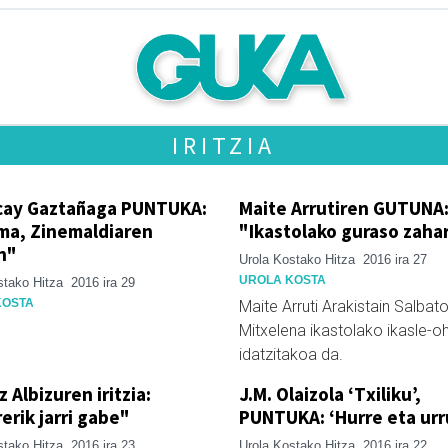
IRITZIA
ay Gaztañaga PUNTUKA:
Maite Arrutiren GUTUNA
ma, Zinemaldiaren
"Ikastolako guraso zaha
n"
Urola Kostako Hitza
2016 ira 27
UROLA KOSTA
stako Hitza
2016 ira 29
KOSTA
Maite Arruti Arakistain Salbat
Mitxelena ikastolako ikasle-o
idatzitakoa da.
z Albizuren iritzia:
J.M. Olaizola ‘Txiliku’,
erik jarri gabe"
PUNTUKA: ‘Hurre eta urr
stako Hitza
2016 ira 23
Urola Kostako Hitza
2016 ira 22