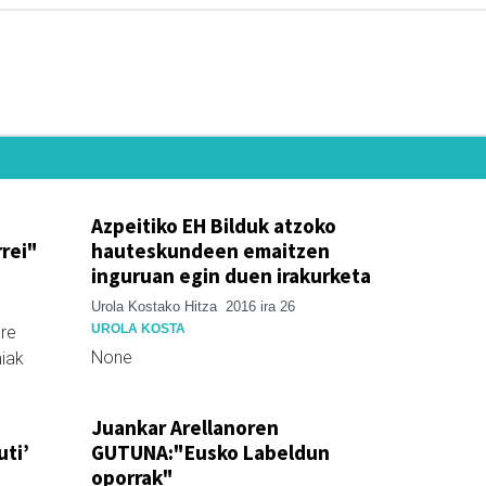
:
Azpeitiko EH Bilduk atzoko
rrei"
hauteskundeen emaitzen
inguruan egin duen irakurketa
Urola Kostako Hitza
2016 ira 26
UROLA KOSTA
ore
None
hiak
Juankar Arellanoren
uti’
GUTUNA:"Eusko Labeldun
oporrak"