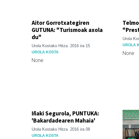
Aitor Gorrotxategiren
Telmo
GUTUNA: "Turismoak axola
"Pres
du"
Urola Ko
UROLA 
Urola Kostako Hitza
2016 ira 15
UROLA KOSTA
None
None
Iñaki Segurola, PUNTUKA:
'Bakardadearen Mahaia'
Urola Kostako Hitza
2016 ira 08
UROLA KOSTA