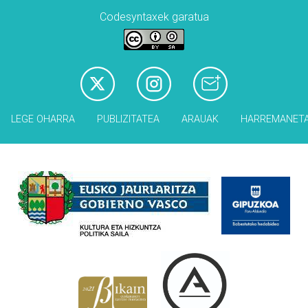
Codesyntaxek garatua
LEGE OHARRA
PUBLIZITATEA
ARAUAK
HARREMANET
Babesleak