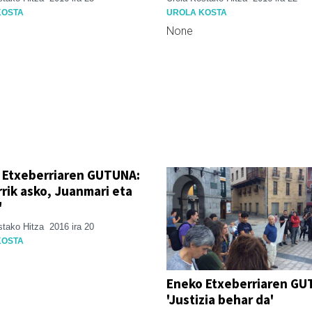
KOSTA
UROLA KOSTA
None
 Etxeberriaren GUTUNA:
rik asko, Juanmari eta
"
stako Hitza
2016 ira 20
KOSTA
Eneko Etxeberriaren GU
'Justizia behar da'