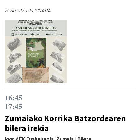
Hizkuntza:
EUSKARA
16:45
17:45
Zumaiako Korrika Batzordearen
bilera irekia
Igor AEK Euskaltegia, Zumaia | Bilera