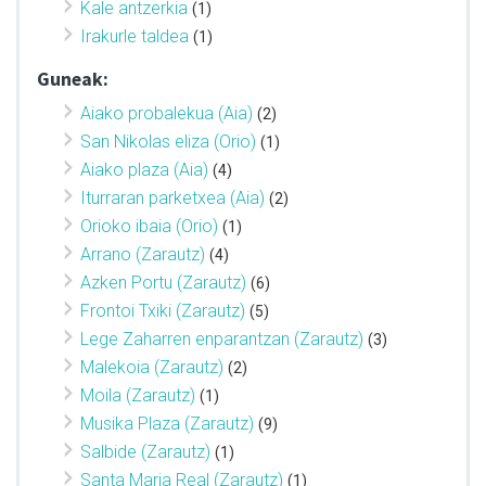
Kale antzerkia
(1)
Irakurle taldea
(1)
Guneak:
Aiako probalekua (Aia)
(2)
San Nikolas eliza (Orio)
(1)
Aiako plaza (Aia)
(4)
Iturraran parketxea (Aia)
(2)
Orioko ibaia (Orio)
(1)
Arrano (Zarautz)
(4)
Azken Portu (Zarautz)
(6)
Frontoi Txiki (Zarautz)
(5)
Lege Zaharren enparantzan (Zarautz)
(3)
Malekoia (Zarautz)
(2)
Moila (Zarautz)
(1)
Musika Plaza (Zarautz)
(9)
Salbide (Zarautz)
(1)
Santa Maria Real (Zarautz)
(1)