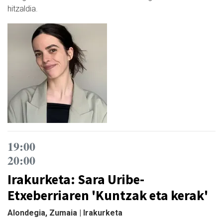
hitzaldia.
19:00
20:00
Irakurketa: Sara Uribe-
Etxeberriaren 'Kuntzak eta kerak'
Alondegia, Zumaia | Irakurketa