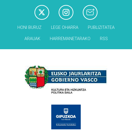
HONI BURUZ
LEGE OHARRA
PUBLIZITATEA
ARAUAK
HARREMANETARAKO
RSS
Babesleak