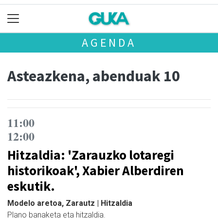
AGENDA
Asteazkena, abenduak 10
11:00
12:00
Hitzaldia: 'Zarauzko lotaregi
historikoak', Xabier Alberdiren
eskutik.
Modelo aretoa, Zarautz | Hitzaldia
Plano banaketa eta hitzaldia.