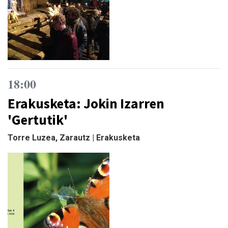
18:00
Erakusketa: Jokin Izarren
'Gertutik'
Torre Luzea, Zarautz | Erakusketa