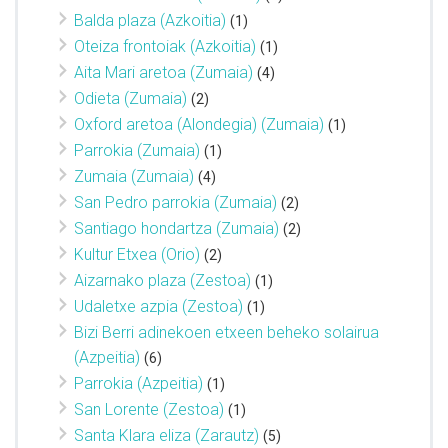
Balda plaza (Azkoitia)
(1)
Oteiza frontoiak (Azkoitia)
(1)
Aita Mari aretoa (Zumaia)
(4)
Odieta (Zumaia)
(2)
Oxford aretoa (Alondegia) (Zumaia)
(1)
Parrokia (Zumaia)
(1)
Zumaia (Zumaia)
(4)
San Pedro parrokia (Zumaia)
(2)
Santiago hondartza (Zumaia)
(2)
Kultur Etxea (Orio)
(2)
Aizarnako plaza (Zestoa)
(1)
Udaletxe azpia (Zestoa)
(1)
Bizi Berri adinekoen etxeen beheko solairua
(Azpeitia)
(6)
Parrokia (Azpeitia)
(1)
San Lorente (Zestoa)
(1)
Santa Klara eliza (Zarautz)
(5)