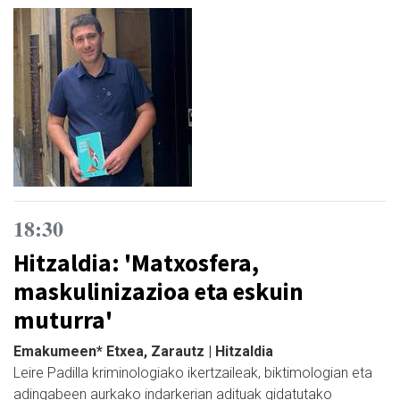
18:30
Hitzaldia: 'Matxosfera,
maskulinizazioa eta eskuin
muturra'
Emakumeen* Etxea, Zarautz | Hitzaldia
Leire Padilla kriminologiako ikertzaileak, biktimologian eta
adingabeen aurkako indarkerian adituak gidatutako