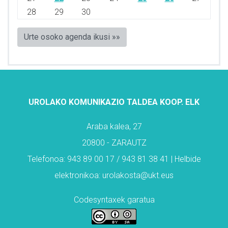
28
29
30
Urte osoko agenda ikusi »»
UROLAKO KOMUNIKAZIO TALDEA KOOP. ELK
Araba kalea, 27
20800 - ZARAUTZ
Telefonoa: 943 89 00 17 / 943 81 38 41 | Helbide
elektronikoa: urolakosta@ukt.eus
Codesyntaxek garatua