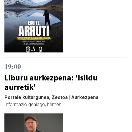
19:00
Liburu aurkezpena: 'Isildu
aurretik'
Portale kulturgunea, Zestoa | Aurkezpena
Informazio gehiago, hemen.