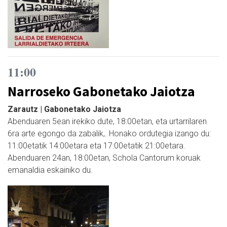
11:00
Narroseko Gabonetako Jaiotza
Zarautz | Gabonetako Jaiotza
Abenduaren 5ean irekiko dute, 18:00etan, eta urtarrilaren
6ra arte egongo da zabalik,. Honako ordutegia izango du:
11:00etatik 14:00etara eta 17:00etatik 21:00etara.
Abenduaren 24an, 18:00etan, Schola Cantorum koruak
emanaldia eskainiko du.