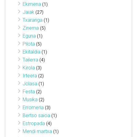
Ekimena
(1)
Jaiak
(27)
Txaranga
(1)
Zinema
(5)
Eguna
(1)
Pilota
(5)
Ekitaldia
(1)
Tailerra
(4)
Kirola
(3)
Irteera
(2)
Jolasa
(1)
Festa
(2)
Musika
(2)
Erromeria
(3)
Bertso saioa
(1)
Estropada
(4)
Mendi martxa
(1)