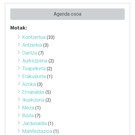
Agenda osoa
Motak:
Kontzertua
(33)
Antzerkia
(3)
Dantza
(7)
Aurkezpena
(2)
Txapelketa
(2)
Erakusketa
(1)
Azoka
(3)
Emanaldia
(5)
Ikuskizuna
(2)
Meza
(1)
Bisita
(7)
Jardunaldia
(1)
Manifestazioa
(1)