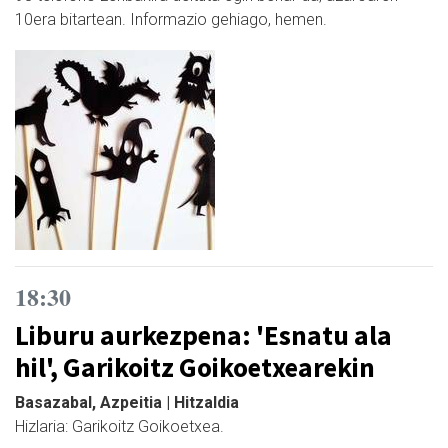
10era bitartean. Informazio gehiago, hemen.
18:30
Liburu aurkezpena: 'Esnatu ala
hil', Garikoitz Goikoetxearekin
Basazabal, Azpeitia | Hitzaldia
Hizlaria: Garikoitz Goikoetxea.