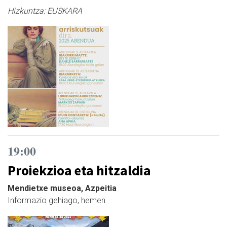
Hizkuntza:
EUSKARA
19:00
Proiekzioa eta hitzaldia
Mendietxe museoa, Azpeitia
Informazio gehiago, hemen.