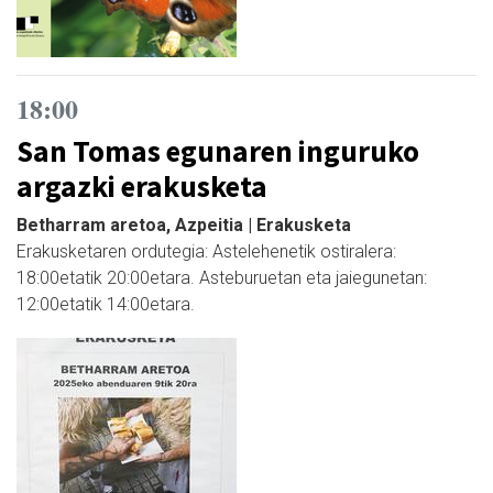
18:00
San Tomas egunaren inguruko
argazki erakusketa
Betharram aretoa, Azpeitia | Erakusketa
Erakusketaren ordutegia: Astelehenetik ostiralera:
18:00etatik 20:00etara. Asteburuetan eta jaiegunetan:
12:00etatik 14:00etara.