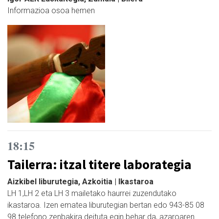
Informazioa osoa hemen
18:15
Tailerra: itzal titere laborategia
Aizkibel liburutegia, Azkoitia | Ikastaroa
LH 1,LH 2 eta LH 3 mailetako haurrei zuzendutako
ikastaroa. Izen ematea liburutegian bertan edo 943-85 08
98 telefono zenbakira deituta egin behar da, azaroaren