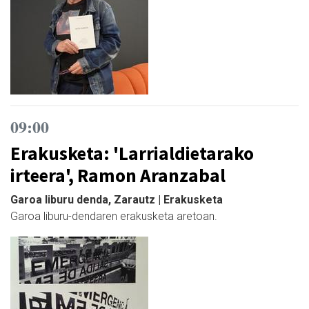
09:00
Erakusketa: 'Larrialdietarako
irteera', Ramon Aranzabal
Garoa liburu denda, Zarautz | Erakusketa
Garoa liburu-dendaren erakusketa aretoan.