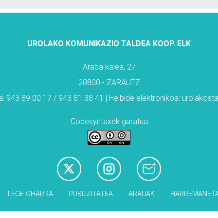
UROLAKO KOMUNIKAZIO TALDEA KOOP. ELK
Araba kalea, 27
20800 - ZARAUTZ
: 943 89 00 17 / 943 81 38 41 | Helbide elektronikoa: urolakos
Codesyntaxek garatua
LEGE OHARRA
PUBLIZITATEA
ARAUAK
HARREMANET