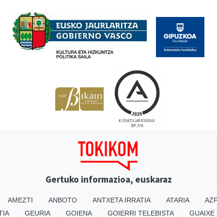
Babesleak
Gertuko informazioa, euskaraz
AMEZTI
ANBOTO
ANTXETA IRRATIA
ATARIA
AZP
TIA
GEURIA
GOIENA
GOIERRI TELEBISTA
GUAIXE