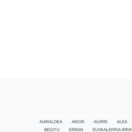
AIARALDEA
AIKOR
AIURRI
ALEA
BEGITU
ERRAN
EUSKALERRIA IRRA