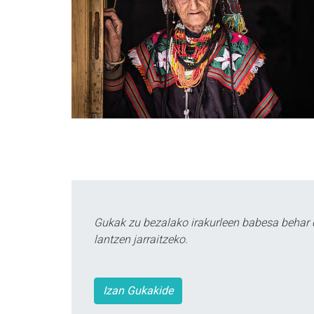
Gukak zu bezalako irakurleen babesa behar 
lantzen jarraitzeko.
Izan Gukakide