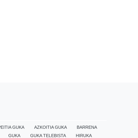
EITIA GUKA
AZKOITIA GUKA
BARRENA
GUKA
GUKA TELEBISTA
HIRUKA