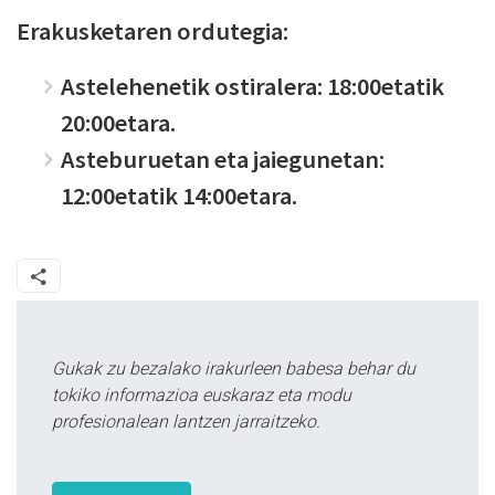
Erakusketaren ordutegia:
Astelehenetik ostiralera: 18:00etatik
20:00etara.
Asteburuetan eta jaiegunetan:
12:00etatik 14:00etara.
Gukak zu bezalako irakurleen babesa behar du
tokiko informazioa euskaraz eta modu
profesionalean lantzen jarraitzeko.