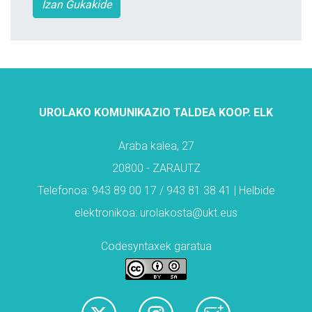
Izan Gukakide
UROLAKO KOMUNIKAZIO TALDEA KOOP. ELK
Araba kalea, 27
20800 - ZARAUTZ
Telefonoa: 943 89 00 17 / 943 81 38 41 | Helbide
elektronikoa: urolakosta@ukt.eus
Codesyntaxek garatua