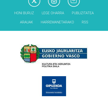
HONI BURUZ
LEGE OHARRA
PUBLIZITATEA
ARAUAK
HARREMANETARAKO
RSS
Babesleak