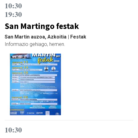
10:30
19:30
San Martingo festak
San Martin auzoa, Azkoitia | Festak
Informazio gehiago, hemen.
10:30