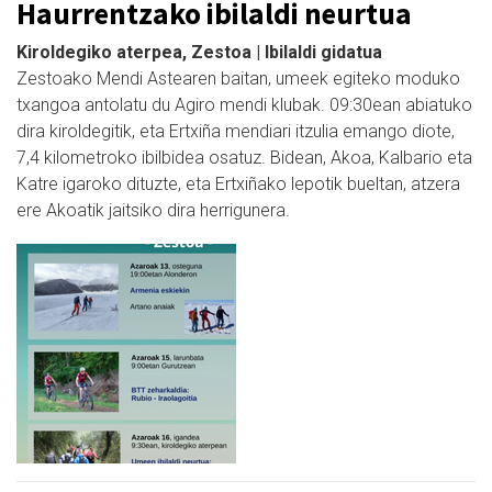
Haurrentzako ibilaldi neurtua
Kiroldegiko aterpea, Zestoa | Ibilaldi gidatua
Zestoako Mendi Astearen baitan, umeek egiteko moduko
txangoa antolatu du Agiro mendi klubak. 09:30ean abiatuko
dira kiroldegitik, eta Ertxiña mendiari itzulia emango diote,
7,4 kilometroko ibilbidea osatuz. Bidean, Akoa, Kalbario eta
Katre igaroko dituzte, eta Ertxiñako lepotik bueltan, atzera
ere Akoatik jaitsiko dira herrigunera.