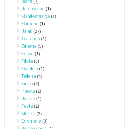
Bisita
(7)
Jardunaldia
(1)
Manifestazioa
(1)
Ekimena
(1)
Jaiak
(27)
Txaranga
(1)
Zinema
(5)
Eguna
(1)
Pilota
(5)
Ekitaldia
(1)
Tailerra
(4)
Kirola
(3)
Irteera
(2)
Jolasa
(1)
Festa
(2)
Musika
(2)
Erromeria
(3)
Bertso saioa
(1)