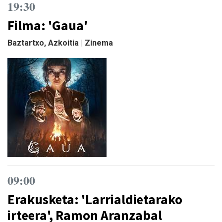
19:30
Filma: 'Gaua'
Baztartxo, Azkoitia | Zinema
09:00
Erakusketa: 'Larrialdietarako
irteera', Ramon Aranzabal