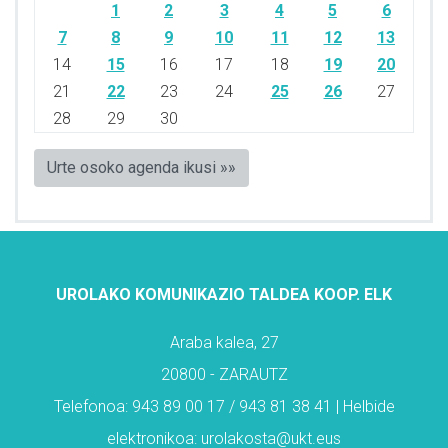
1
2
3
4
5
6
7
8
9
10
11
12
13
14
15
16
17
18
19
20
21
22
23
24
25
26
27
28
29
30
Urte osoko agenda ikusi »»
UROLAKO KOMUNIKAZIO TALDEA KOOP. ELK
Araba kalea, 27
20800 - ZARAUTZ
Telefonoa: 943 89 00 17 / 943 81 38 41 | Helbide
elektronikoa: urolakosta@ukt.eus