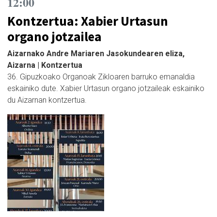
12:00
Kontzertua: Xabier Urtasun
organo jotzailea
Aizarnako Andre Mariaren Jasokundearen eliza,
Aizarna | Kontzertua
36. Gipuzkoako Organoak Zikloaren barruko emanaldia
eskainiko dute. Xabier Urtasun organo jotzaileak eskainiko
du Aizarnan kontzertua.