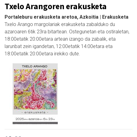
Txelo Arangoren erakusketa
Portaleburu erakusketa aretoa, Azkoitia | Erakusketa
Txelo Arango margolariak erakusketa zabalduko du
azaroaren 6tik 23ra bitartean. Ostegunetan eta ostiraletan,
18:00etatik 20:00etara artean izango da zabalik, eta
larunbat zein igandetan, 12:00etatik 14:00etara eta
18:00etatik 20:00etara irekiko dute.