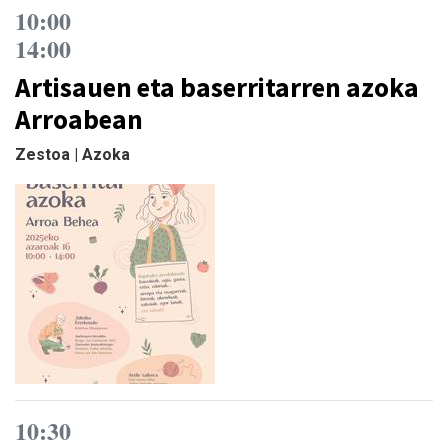
10:00
14:00
Artisauen eta baserritarren azoka
Arroabean
Zestoa | Azoka
10:30