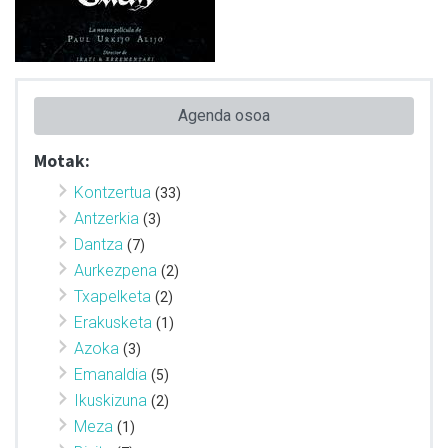
Agenda osoa
Motak:
Kontzertua
(33)
Antzerkia
(3)
Dantza
(7)
Aurkezpena
(2)
Txapelketa
(2)
Erakusketa
(1)
Azoka
(3)
Emanaldia
(5)
Ikuskizuna
(2)
Meza
(1)