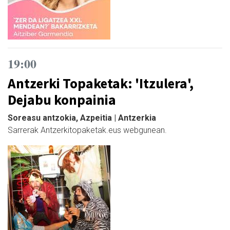
19:00
Antzerki Topaketak: 'Itzulera',
Dejabu konpainia
Soreasu antzokia, Azpeitia | Antzerkia
Sarrerak Antzerkitopaketak.eus webgunean.