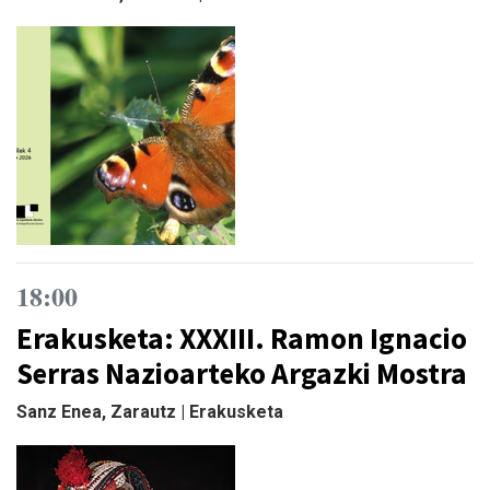
18:00
Erakusketa: XXXIII. Ramon Ignacio
Serras Nazioarteko Argazki Mostra
Sanz Enea, Zarautz | Erakusketa