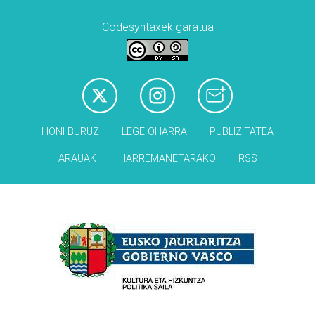
Codesyntaxek garatua
HONI BURUZ
LEGE OHARRA
PUBLIZITATEA
ARAUAK
HARREMANETARAKO
RSS
Babesleak