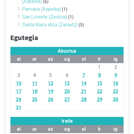
(Azpeitia)
(6)
Parrokia (Azpeitia)
(1)
San Lorente (Zestoa)
(1)
Santa Klara eliza (Zarautz)
(5)
Egutegia
Abuztua
al
ar
az
og
ol
lr
ig
1
2
3
4
5
6
7
8
9
10
11
12
13
14
15
16
17
18
19
20
21
22
23
24
25
26
27
28
29
30
31
Iraila
al
ar
az
og
ol
lr
ig