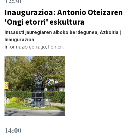
12:30
Inaugurazioa: Antonio Oteizaren
'Ongi etorri' eskultura
Intsausti jauregiaren alboko berdegunea, Azkoitia |
Inaugurazioa
Informazio gehiago, hemen.
14:00