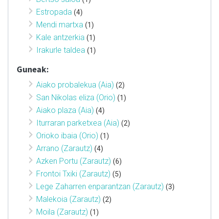
Estropada
(4)
Mendi martxa
(1)
Kale antzerkia
(1)
Irakurle taldea
(1)
Guneak:
Aiako probalekua (Aia)
(2)
San Nikolas eliza (Orio)
(1)
Aiako plaza (Aia)
(4)
Iturraran parketxea (Aia)
(2)
Orioko ibaia (Orio)
(1)
Arrano (Zarautz)
(4)
Azken Portu (Zarautz)
(6)
Frontoi Txiki (Zarautz)
(5)
Lege Zaharren enparantzan (Zarautz)
(3)
Malekoia (Zarautz)
(2)
Moila (Zarautz)
(1)