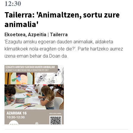
12:30
Tailerra: 'Animaltzen, sortu zure
animalia'
Ekoetxea, Azpeitia | Tailerra
'Ezagutu arrisku egoeran dauden animaliak, aldaketa
klimatikoek nola eragiten ote die?'. Parte hartzeko aurrez
izena eman behar da.Doan da.