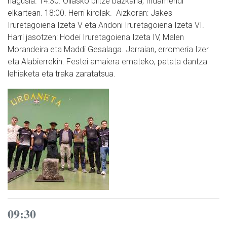
nagusia. 14:30. Oilasko biltze bazkaria, Indamendi
elkartean. 18:00. Herri kirolak. Aizkoran: Jakes
Iruretagoiena Izeta V eta Andoni Iruretagoiena Izeta VI.
Harri jasotzen: Hodei Iruretagoiena Izeta IV, Malen
Morandeira eta Maddi Gesalaga. Jarraian, erromeria Izer
eta Alabierrekin. Festei amaiera emateko, patata dantza
lehiaketa eta traka zaratatsua.
09:30