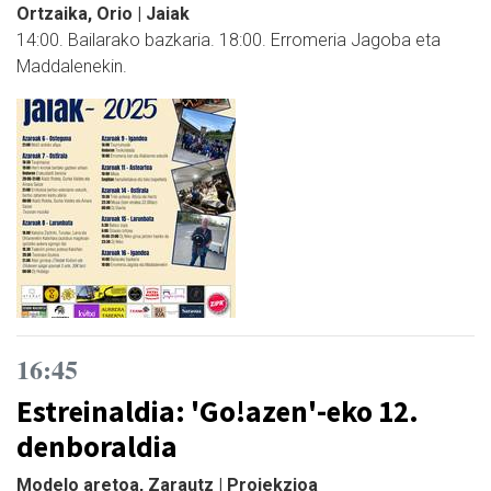
Ortzaika, Orio | Jaiak
14:00. Bailarako bazkaria. 18:00. Erromeria Jagoba eta
Maddalenekin.
16:45
Estreinaldia: 'Go!azen'-eko 12.
denboraldia
Modelo aretoa, Zarautz | Proiekzioa