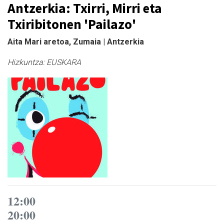
Antzerkia: Txirri, Mirri eta
Txiribitonen 'Pailazo'
Aita Mari aretoa, Zumaia | Antzerkia
Hizkuntza:
EUSKARA
12:00
20:00