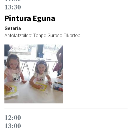
13:30
Pintura Eguna
Getaria
Antolatzailea: Tonpe Guraso Elkartea.
12:00
13:00