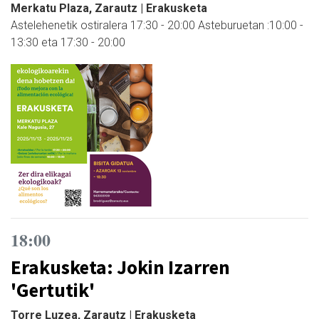
Merkatu Plaza, Zarautz | Erakusketa
Astelehenetik ostiralera 17:30 - 20:00 Asteburuetan :10:00 -
13:30 eta 17:30 - 20:00
18:00
Erakusketa: Jokin Izarren
'Gertutik'
Torre Luzea, Zarautz | Erakusketa