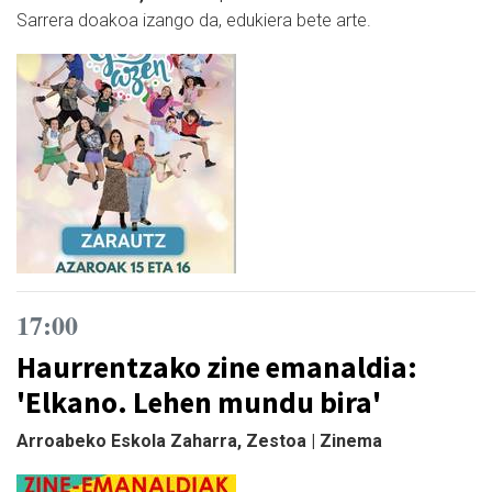
Sarrera doakoa izango da, edukiera bete arte.
17:00
Haurrentzako zine emanaldia:
'Elkano. Lehen mundu bira'
Arroabeko Eskola Zaharra, Zestoa | Zinema