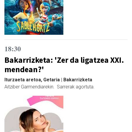
18:30
Bakarrizketa: 'Zer da ligatzea XXI.
mendean?'
Iturzaeta aretoa, Getaria | Bakarrizketa
Aitziber Garmendiarekin. Sarrerak agortuta.