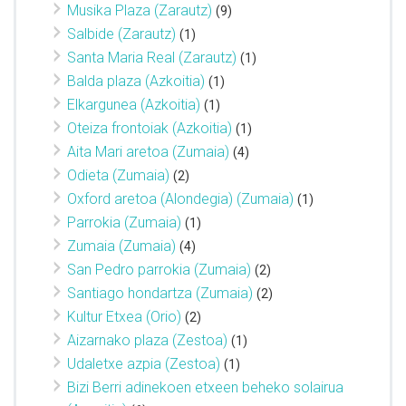
Musika Plaza (Zarautz)
(9)
Salbide (Zarautz)
(1)
Santa Maria Real (Zarautz)
(1)
Balda plaza (Azkoitia)
(1)
Elkargunea (Azkoitia)
(1)
Oteiza frontoiak (Azkoitia)
(1)
Aita Mari aretoa (Zumaia)
(4)
Odieta (Zumaia)
(2)
Oxford aretoa (Alondegia) (Zumaia)
(1)
Parrokia (Zumaia)
(1)
Zumaia (Zumaia)
(4)
San Pedro parrokia (Zumaia)
(2)
Santiago hondartza (Zumaia)
(2)
Kultur Etxea (Orio)
(2)
Aizarnako plaza (Zestoa)
(1)
Udaletxe azpia (Zestoa)
(1)
Bizi Berri adinekoen etxeen beheko solairua