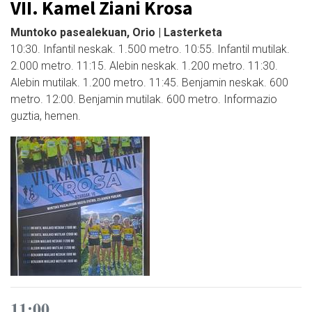
VII. Kamel Ziani Krosa
Muntoko pasealekuan, Orio | Lasterketa
10:30. Infantil neskak. 1.500 metro. 10:55. Infantil mutilak.
2.000 metro. 11:15. Alebin neskak. 1.200 metro. 11:30.
Alebin mutilak. 1.200 metro. 11:45. Benjamin neskak. 600
metro. 12:00. Benjamin mutilak. 600 metro. Informazio
guztia, hemen.
11:00