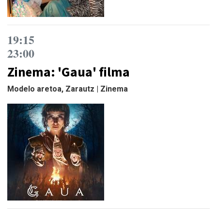
19:15
23:00
Zinema: 'Gaua' filma
Modelo aretoa, Zarautz | Zinema