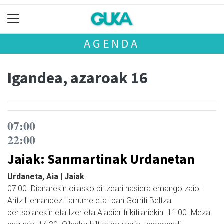
AGENDA
Igandea, azaroak 16
07:00
22:00
Jaiak: Sanmartinak Urdanetan
Urdaneta, Aia | Jaiak
07:00. Dianarekin oilasko biltzeari hasiera emango zaio:
Aritz Hernandez Larrume eta Iban Gorriti Beltza
bertsolarekin eta Izer eta Alabier trikitilariekin. 11:00. Meza