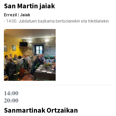
San Martin jaiak
Errezil | Jaiak
- 14:00. Jubilatuen bazkarria bertsolariekin eta trikitilariekin.
14:00
20:00
Sanmartinak Ortzaikan