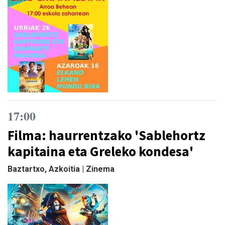
17:00
Filma: haurrentzako 'Sablehortz
kapitaina eta Greleko kondesa'
Baztartxo, Azkoitia | Zinema