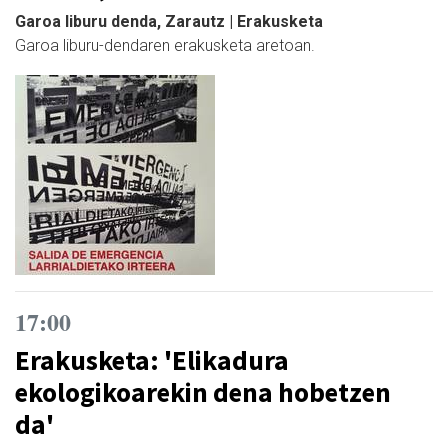
Garoa liburu denda, Zarautz | Erakusketa
Garoa liburu-dendaren erakusketa aretoan.
17:00
Erakusketa: 'Elikadura
ekologikoarekin dena hobetzen
da'