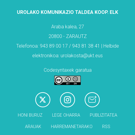
UROLAKO KOMUNIKAZIO TALDEA KOOP. ELK
Araba kalea, 27
20800 - ZARAUTZ
Telefonoa: 943 89 00 17 / 943 81 38 41 | Helbide
elektronikoa: urolakosta@ukt.eus
Codesyntaxek garatua
HONI BURUZ
LEGE OHARRA
PUBLIZITATEA
ARAUAK
HARREMANETARAKO
RSS