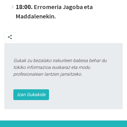
18:00.
Erromeria Jagoba eta
Maddalenekin.
Gukak zu bezalako irakurleen babesa behar du
tokiko informazioa euskaraz eta modu
profesionalean lantzen jarraitzeko.
Izan Gukakide