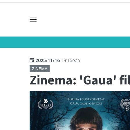
2025/11/16
19:15ean
ZINEMA
Zinema: 'Gaua' f