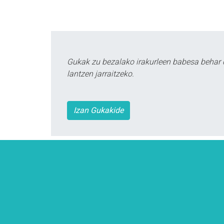
Gukak zu bezalako irakurleen babesa behar 
lantzen jarraitzeko.
Izan Gukakide