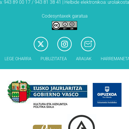
: 943 89 00 17 / 943 81 38 41 | Helbide elektronikoa: urolakos
Codesyntaxek garatua
LEGE OHARRA
PUBLIZITATEA
ARAUAK
HARREMANET
Babesleak