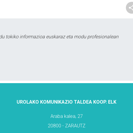
du tokiko informazioa euskaraz eta modu profesionalean
UROLAKO KOMUNIKAZIO TALDEA KOOP. ELK
Araba kalea, 27
20800 - ZARAUTZ