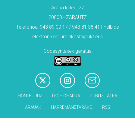
Araba kalea, 27
20800 - ZARAUTZ
Telefonoa: 943 89 00 17 / 943 81 38 41 | Helbide
elektronikoa: urolakosta@ukt.eus
Codesyntaxek garatua
HONI BURUZ
LEGE OHARRA
PUBLIZITATEA
ARAUAK
HARREMANETARAKO
RSS
Babesleak