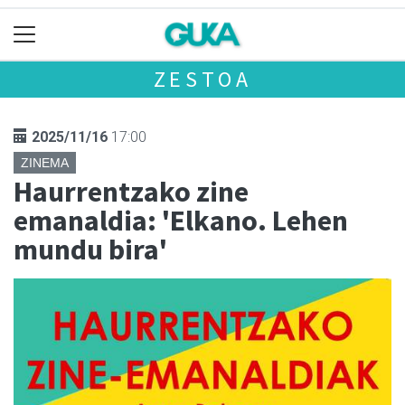
ZESTOA
2025/11/16
17:00
ZINEMA
Haurrentzako zine
emanaldia: 'Elkano. Lehen
mundu bira'