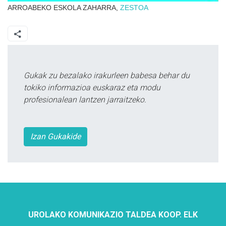
ARROABEKO ESKOLA ZAHARRA,
ZESTOA
Gukak zu bezalako irakurleen babesa behar du
tokiko informazioa euskaraz eta modu
profesionalean lantzen jarraitzeko.
Izan Gukakide
UROLAKO KOMUNIKAZIO TALDEA KOOP. ELK