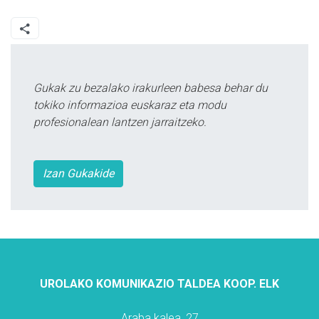
Gukak zu bezalako irakurleen babesa behar du
tokiko informazioa euskaraz eta modu
profesionalean lantzen jarraitzeko.
Izan Gukakide
UROLAKO KOMUNIKAZIO TALDEA KOOP. ELK
Araba kalea, 27