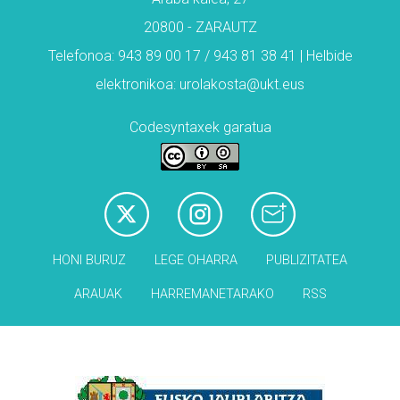
20800 - ZARAUTZ
Telefonoa: 943 89 00 17 / 943 81 38 41 | Helbide
elektronikoa: urolakosta@ukt.eus
Codesyntaxek garatua
HONI BURUZ
LEGE OHARRA
PUBLIZITATEA
ARAUAK
HARREMANETARAKO
RSS
Babesleak