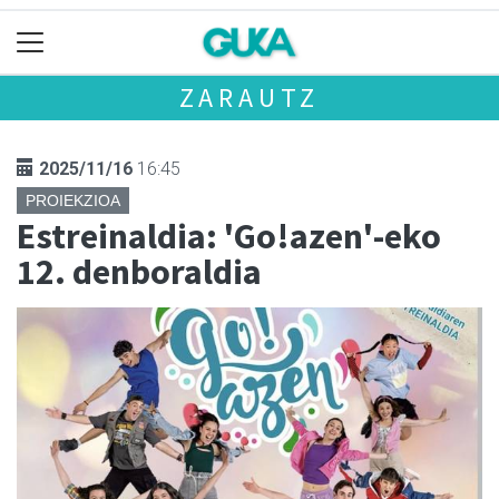
ZARAUTZ
2025/11/16
16:45
PROIEKZIOA
Estreinaldia: 'Go!azen'-eko
12. denboraldia