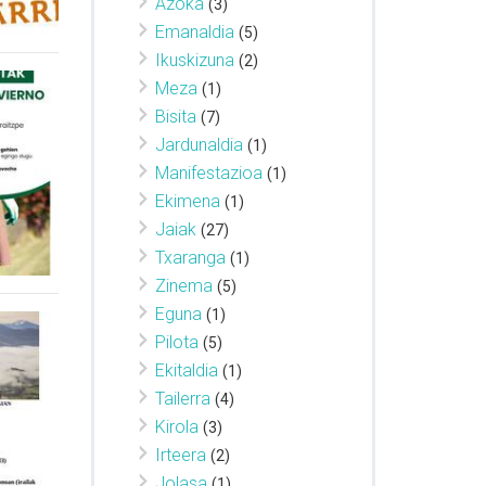
Azoka
(3)
Emanaldia
(5)
Ikuskizuna
(2)
Meza
(1)
Bisita
(7)
Jardunaldia
(1)
Manifestazioa
(1)
Ekimena
(1)
Jaiak
(27)
Txaranga
(1)
Zinema
(5)
Eguna
(1)
Pilota
(5)
Ekitaldia
(1)
Tailerra
(4)
Kirola
(3)
Irteera
(2)
Jolasa
(1)