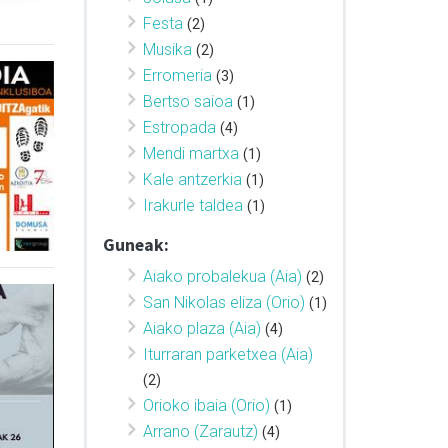
Festa
(2)
Musika
(2)
Erromeria
(3)
Bertso saioa
(1)
Estropada
(4)
Mendi martxa
(1)
Kale antzerkia
(1)
Irakurle taldea
(1)
Guneak:
Aiako probalekua (Aia)
(2)
San Nikolas eliza (Orio)
(1)
Aiako plaza (Aia)
(4)
Iturraran parketxea (Aia)
(2)
Orioko ibaia (Orio)
(1)
Arrano (Zarautz)
(4)