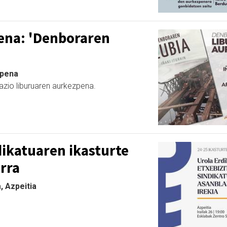
ena: 'Denboraren
zpena
rrazio liburuaren aurkezpena.
dikatuaren ikasturte
rra
, Azpeitia