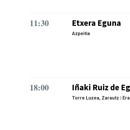
11:30
Etxera Eguna
Azpeitia
18:00
Iñaki Ruiz de E
Torre Luzea, Zarautz | Er