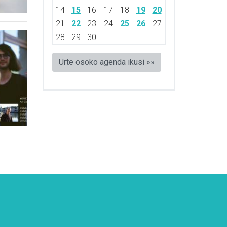
14
15
16
17
18
19
20
21
22
23
24
25
26
27
28
29
30
Urte osoko agenda ikusi »»