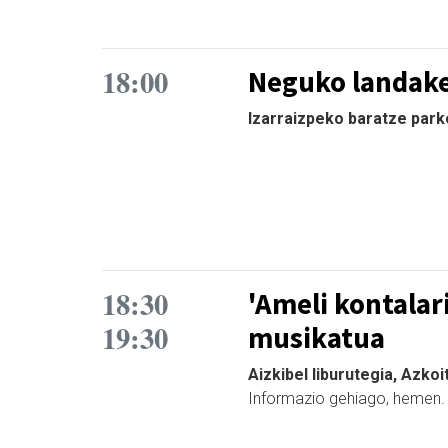
18:00
Neguko landake
Izarraizpeko baratze parke
18:30
'Ameli kontalar
19:30
musikatua
Aizkibel liburutegia, Azkoi
Informazio gehiago, hemen.