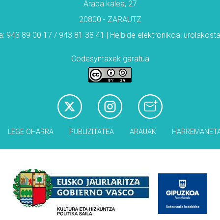
Araba kalea, 27
20800 - ZARAUTZ
: 943 89 00 17 / 943 81 38 41 | Helbide elektronikoa: urolakos
Codesyntaxek garatua
LEGE OHARRA
PUBLIZITATEA
ARAUAK
HARREMANET
Babesleak