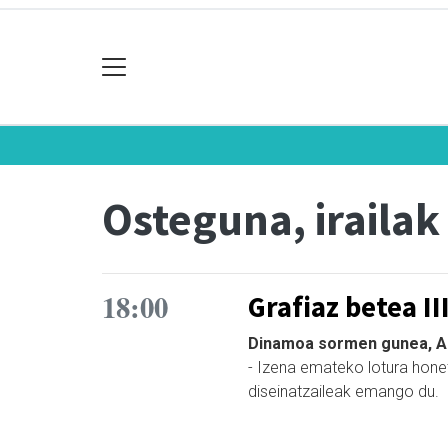
Osteguna, irailak
18:00
Grafiaz betea II
Dinamoa sormen gunea, Az
- Izena emateko lotura honet
diseinatzaileak emango du.