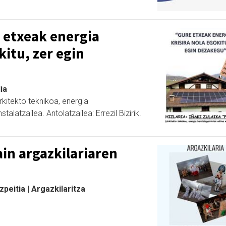
e etxeak energia
kitu, zer egin
ia
arkitekto teknikoa, energia
stalatzailea. Antolatzailea: Errezil Bizirik.
ain argazkilariaren
eitia | Argazkilaritza