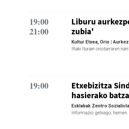
19:00
Liburu aurkezp
21:00
zubia'
Kultur Etxea, Orio | Aurke
Iñaki Iturain oriotarraren na
19:00
Etxebizitza Sin
hasierako batza
Esklabak Zentro Sozialista
Informazio gehiago, hemen.