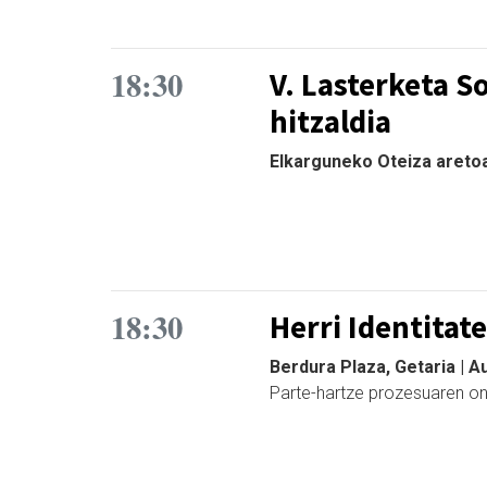
18:30
V. Lasterketa So
hitzaldia
Elkarguneko Oteiza aretoa,
18:30
Herri Identitat
Berdura Plaza, Getaria | 
Parte-hartze prozesuaren on