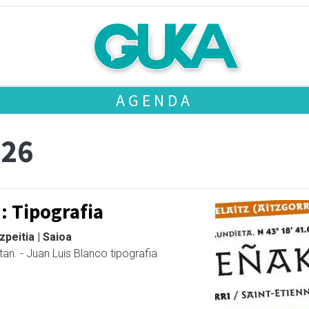
AGENDA
 26
I: Tipografia
peitia | Saioa
an. - Juan Luis Blanco tipografia