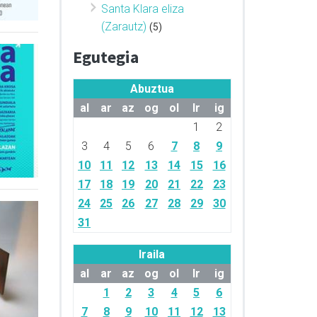
Santa Klara eliza
(Zarautz)
(5)
Egutegia
Abuztua
al
ar
az
og
ol
lr
ig
1
2
3
4
5
6
7
8
9
10
11
12
13
14
15
16
17
18
19
20
21
22
23
24
25
26
27
28
29
30
31
Iraila
al
ar
az
og
ol
lr
ig
1
2
3
4
5
6
7
8
9
10
11
12
13