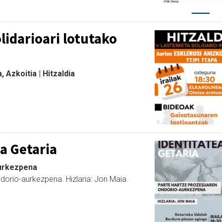
lidarioari lotutako
 Azkoitia | Hitzaldia
ea Getaria
Aurkezpena
dorio-aurkezpena. Hizlaria: Jon Maia.