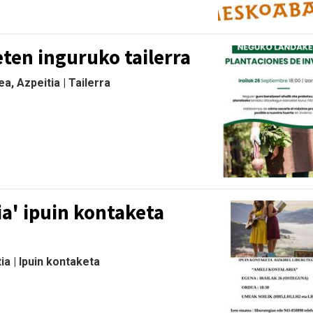
ten inguruko tailerra
a, Azpeitia | Tailerra
ia' ipuin kontaketa
tia | Ipuin kontaketa