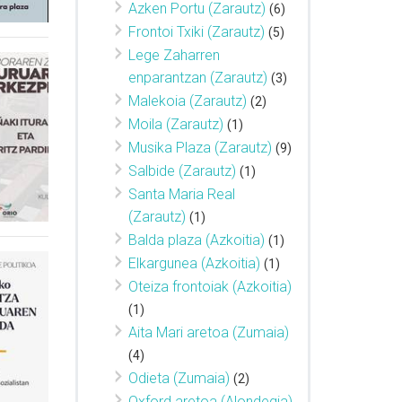
Azken Portu (Zarautz)
(6)
Frontoi Txiki (Zarautz)
(5)
Lege Zaharren
enparantzan (Zarautz)
(3)
Malekoia (Zarautz)
(2)
Moila (Zarautz)
(1)
Musika Plaza (Zarautz)
(9)
Salbide (Zarautz)
(1)
Santa Maria Real
(Zarautz)
(1)
Balda plaza (Azkoitia)
(1)
Elkargunea (Azkoitia)
(1)
Oteiza frontoiak (Azkoitia)
(1)
Aita Mari aretoa (Zumaia)
(4)
Odieta (Zumaia)
(2)
Oxford aretoa (Alondegia)