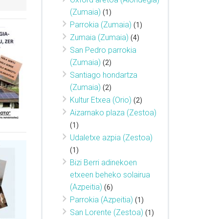
(Zumaia)
(1)
Parrokia (Zumaia)
(1)
Zumaia (Zumaia)
(4)
San Pedro parrokia
(Zumaia)
(2)
Santiago hondartza
(Zumaia)
(2)
Kultur Etxea (Orio)
(2)
Aizarnako plaza (Zestoa)
(1)
Udaletxe azpia (Zestoa)
(1)
Bizi Berri adinekoen
etxeen beheko solairua
(Azpeitia)
(6)
Parrokia (Azpeitia)
(1)
San Lorente (Zestoa)
(1)