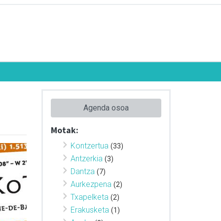
Agenda osoa
Motak:
Kontzertua
(33)
Antzerkia
(3)
Dantza
(7)
Aurkezpena
(2)
Txapelketa
(2)
Erakusketa
(1)