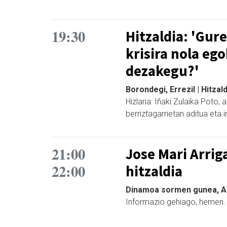
19:30
Hitzaldia: 'Gur
krisira nola ego
dezakegu?'
Borondegi, Errezil | Hitzald
Hizlaria: Iñaki Zulaika Poto, 
berriztagarrietan aditua eta in
21:00
Jose Mari Arrig
22:00
hitzaldia
Dinamoa sormen gunea, Azp
Informazio gehiago, hemen.