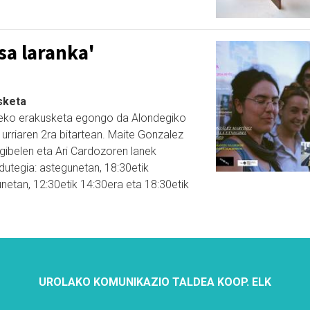
sa laranka'
sketa
zeneko erakusketa egongo da Alondegiko
 urriaren 2ra bitartean. Maite Gonzalez
egibelen eta Ari Cardozoren lanek
dutegia: astegunetan, 18:30etik
unetan, 12:30etik 14:30era eta 18:30etik
UROLAKO KOMUNIKAZIO TALDEA KOOP. ELK