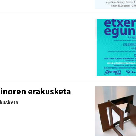
ginoren erakusketa
akusketa