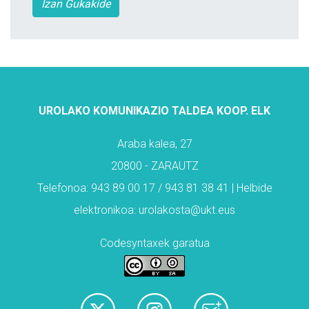
Izan Gukakide
UROLAKO KOMUNIKAZIO TALDEA KOOP. ELK
Araba kalea, 27
20800 - ZARAUTZ
Telefonoa: 943 89 00 17 / 943 81 38 41 | Helbide
elektronikoa: urolakosta@ukt.eus
Codesyntaxek garatua