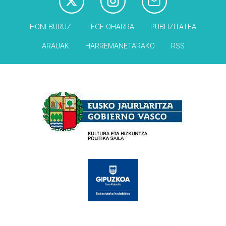
HONI BURUZ
LEGE OHARRA
PUBLIZITATEA
ARAUAK
HARREMANETARAKO
RSS
Babesleak