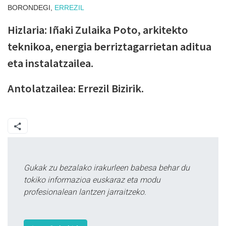
BORONDEGI,
ERREZIL
Hizlaria: Iñaki Zulaika Poto, arkitekto
teknikoa, energia berriztagarrietan aditua
eta instalatzailea.
Antolatzailea: Errezil Bizirik.
Gukak zu bezalako irakurleen babesa behar du
tokiko informazioa euskaraz eta modu
profesionalean lantzen jarraitzeko.