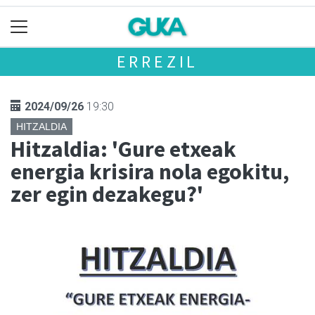
ERREZIL
2024/09/26
19:30
HITZALDIA
Hitzaldia: 'Gure etxeak
energia krisira nola egokitu,
zer egin dezakegu?'