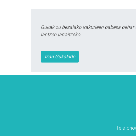
Gukak zu bezalako irakurleen babesa behar 
lantzen jarraitzeko.
Izan Gukakide
Telefonoa