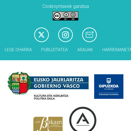
Codesyntaxek garatua
LEGE OHARRA
PUBLIZITATEA
ARAUAK
HARREMANET
Babesleak