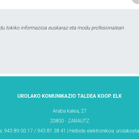
du tokiko informazioa euskaraz eta modu profesionalean
UROLAKO KOMUNIKAZIO TALDEA KOOP. ELK
Araba kalea, 27
20800 - ZARAUTZ
: 943 89 00 17 / 943 81 38 41 | Helbide elektronikoa: urolakos