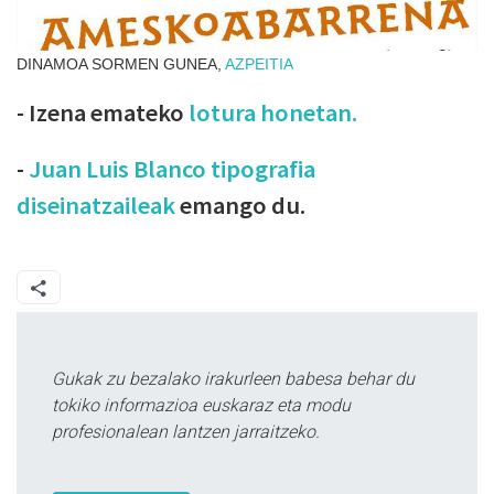
DINAMOA SORMEN GUNEA,
AZPEITIA
- Izena emateko
lotura honetan.
-
Juan Luis Blanco tipografia
diseinatzaileak
emango du.
Gukak zu bezalako irakurleen babesa behar du
tokiko informazioa euskaraz eta modu
profesionalean lantzen jarraitzeko.