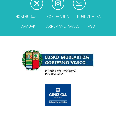
HONI BURUZ
LEGE OHARRA
PUBLIZITATEA
ARAUAK
HARREMANETARAKO
RSS
Babesleak