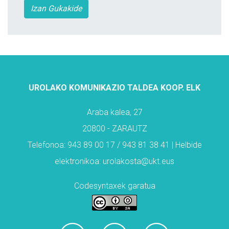
Izan Gukakide
UROLAKO KOMUNIKAZIO TALDEA KOOP. ELK
Araba kalea, 27
20800 - ZARAUTZ
Telefonoa: 943 89 00 17 / 943 81 38 41 | Helbide
elektronikoa: urolakosta@ukt.eus
Codesyntaxek garatua