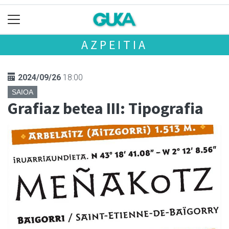
AZPEITIA
2024/09/26
18:00
SAIOA
Grafiaz betea III: Tipografia