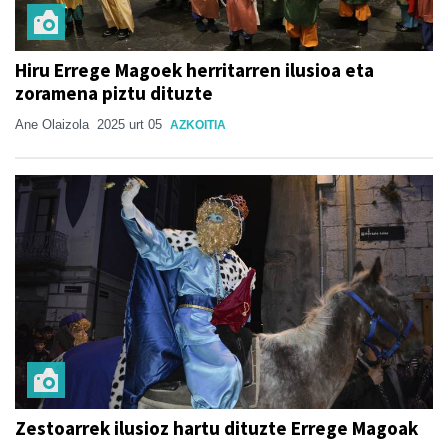
Hiru Errege Magoek herritarren ilusioa eta
zoramena piztu dituzte
Ane Olaizola
2025 urt 05
AZKOITIA
Zestoarrek ilusioz hartu dituzte Errege Magoak