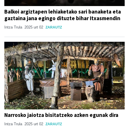
Balkoi argiztapen lehiaketako sari banaketa eta
gaztaina jana egingo dituzte bihar Itxasmendin
Intza Trula
2025 urt 02
ZARAUTZ
Narrosko jaiotza bisitatzeko azken egunak dira
Intza Trula
2025 urt 02
ZARAUTZ