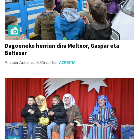
Dagoeneko herrian dira Meltxor, Gaspar eta
Baltasar
Aitziber Arzallus
2025 urt 05
AZPEITIA