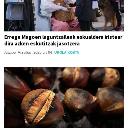
Errege Magoen laguntzaileak eskualdera iristear
dira azken eskutitzak jasotzera
Aitziber Arzallus
2025 urt 04
UROLA KOSTA