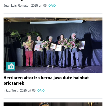
Juan Luis Romatet
2025 urt 05
ORIO
Herriaren aitortza beroa jaso dute hainbat
oriotarrek
Intza Trula
2025 urt 05
ORIO