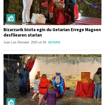
Bizarzurik bisita egin du Getarian Errege Magoen
desfilearen atarian
Juan Luis Romatet
2025 urt 05
GETARIA