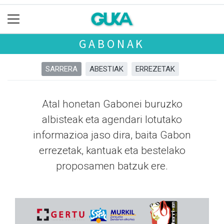
GABONAK
SARRERA
ABESTIAK
ERREZETAK
Atal honetan Gabonei buruzko
albisteak eta agendari lotutako
informazioa jaso dira, baita Gabon
errezetak, kantuak eta bestelako
proposamen batzuk ere.