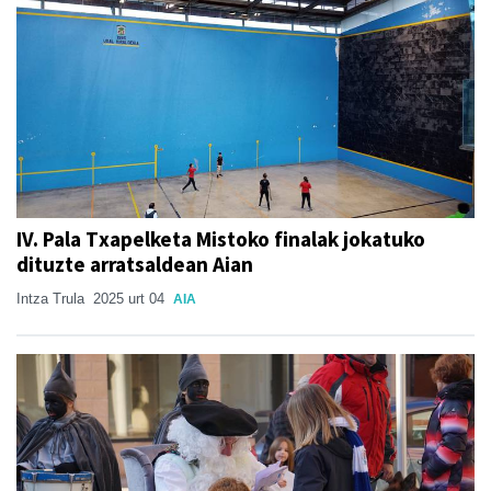
IV. Pala Txapelketa Mistoko finalak jokatuko
dituzte arratsaldean Aian
Intza Trula
2025 urt 04
AIA