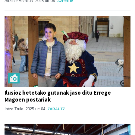
Aitziber Arzallus
2025 urt 04
AZPEITIA
Ilusioz betetako gutunak jaso ditu Errege
Magoen postariak
Intza Trula
2025 urt 04
ZARAUTZ