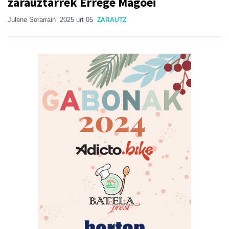
zarauztarrek Errege Magoei
Julene Sorarrain
2025 urt 05
ZARAUTZ