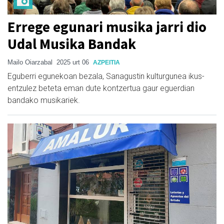
Errege egunari musika jarri dio
Udal Musika Bandak
Mailo Oiarzabal
2025 urt 06
AZPEITIA
Eguberri egunekoan bezala, Sanagustin kulturgunea ikus-
entzulez beteta eman dute kontzertua gaur eguerdian
bandako musikariek.