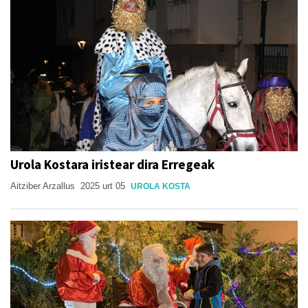
Urola Kostara iristear dira Erregeak
Aitziber Arzallus
2025 urt 05
UROLA KOSTA