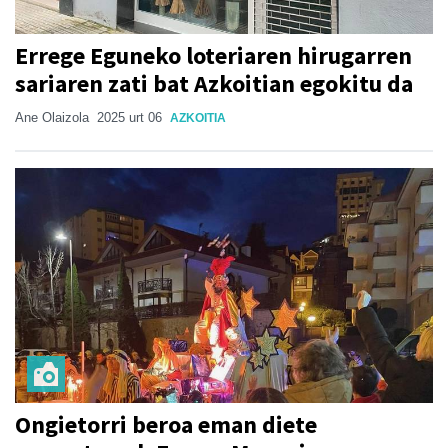
Errege Eguneko loteriaren hirugarren
sariaren zati bat Azkoitian egokitu da
Ane Olaizola
2025 urt 06
AZKOITIA
Ongietorri beroa eman diete