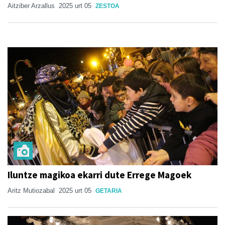
Aitziber Arzallus
2025 urt 05
ZESTOA
Iluntze magikoa ekarri dute Errege Magoek
Aritz Mutiozabal
2025 urt 05
GETARIA