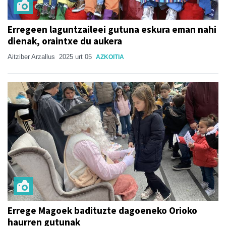
Erregeen laguntzaileei gutuna eskura eman nahi
dienak, oraintxe du aukera
Aitziber Arzallus
2025 urt 05
AZKOITIA
Errege Magoek badituzte dagoeneko Orioko
haurren gutunak