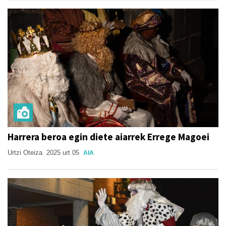
Harrera beroa egin diete aiarrek Errege Magoei
Urtzi Oteiza
2025 urt 05
AIA