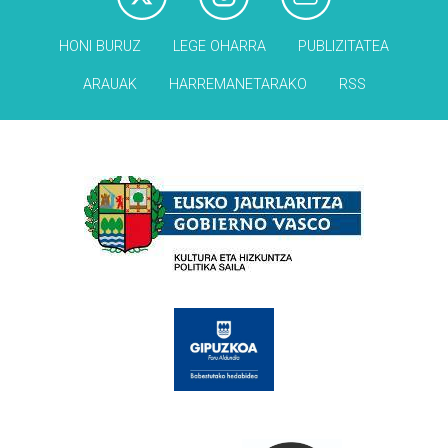
HONI BURUZ
LEGE OHARRA
PUBLIZITATEA
ARAUAK
HARREMANETARAKO
RSS
Babesleak