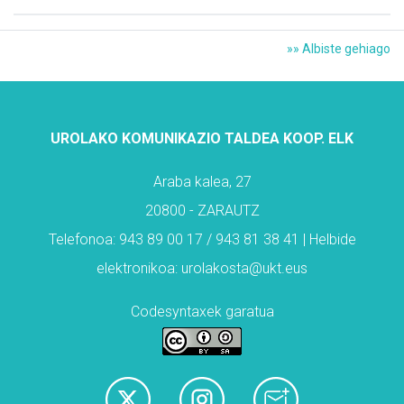
»» Albiste gehiago
UROLAKO KOMUNIKAZIO TALDEA KOOP. ELK
Araba kalea, 27
20800 - ZARAUTZ
Telefonoa: 943 89 00 17 / 943 81 38 41 | Helbide
elektronikoa: urolakosta@ukt.eus
Codesyntaxek garatua