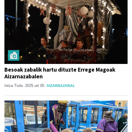
Besoak zabalik hartu dituzte Errege Magoak
Aizarnazabalen
Intza Trula
2025 urt 05
AIZARNAZABAL