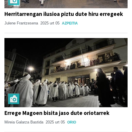
Herritarrengan ilusioa piztu dute hiru erregeek
Julene Frantzesena
2025 urt 05
AZPEITIA
Errege Magoen bisita jaso dute oriotarrek
Mireia Galarza Bastida
2025 urt 05
ORIO