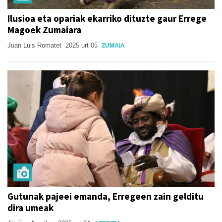
Ilusioa eta opariak ekarriko dituzte gaur Errege
Magoek Zumaiara
Juan Luis Romatet
2025 urt 05
ZUMAIA
Gutunak pajeei emanda, Erregeen zain gelditu
dira umeak