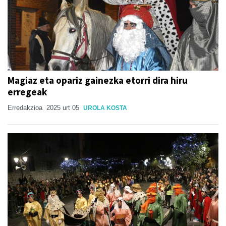
Magiaz eta opariz gainezka etorri dira hiru
erregeak
Erredakzioa
2025 urt 05
UROLA KOSTA