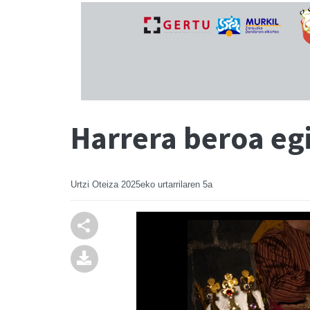
Harrera beroa egi
Urtzi Oteiza
2025eko urtarrilaren 5a