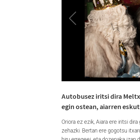
Autobusez iritsi dira Meltx
egin ostean, aiarren eskut
Oriora ez ezik, Aiara ere iritsi di
zehazki. Bertan ere gogotsu itxar
hiru erregeei, eta dozenaka izan d