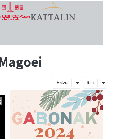
 Magoei
Entzun
Itzuli