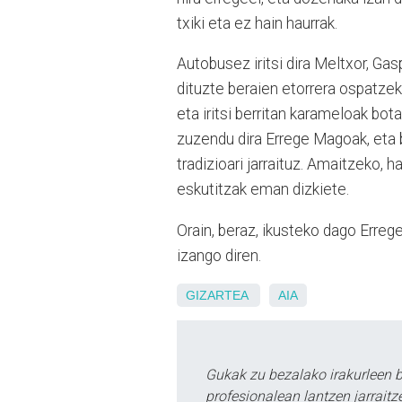
txiki eta ez hain haurrak.
Autobusez iritsi dira Meltxor, Gasp
dituzte beraien etorrera ospatzeko.
eta iritsi berritan karameloak bot
zuzendu dira Errege Magoak, eta b
tradizioari jarraituz. Amaitzeko, h
eskutitzak eman dizkiete.
Orain, beraz, ikusteko dago Erre
izango diren.
GIZARTEA
AIA
Gukak zu bezalako irakurleen 
profesionalean lantzen jarraitz