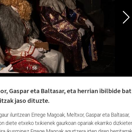
or, Gaspar eta Baltasar, eta herrian ibilbide bat
itzak jaso dituzte.
ra gaur iluntzean Errege Magoak, Meltxor, Gaspar eta Baltasar,
on diete etxeko txikienek gaurkoan opariak ekarriko dizkiete
ira ikusminez Errege Magoak agurtzera irten diren herritarrak