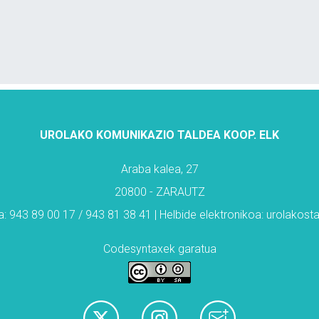
UROLAKO KOMUNIKAZIO TALDEA KOOP. ELK
Araba kalea, 27
20800 - ZARAUTZ
: 943 89 00 17 / 943 81 38 41 | Helbide elektronikoa: urolakos
Codesyntaxek garatua