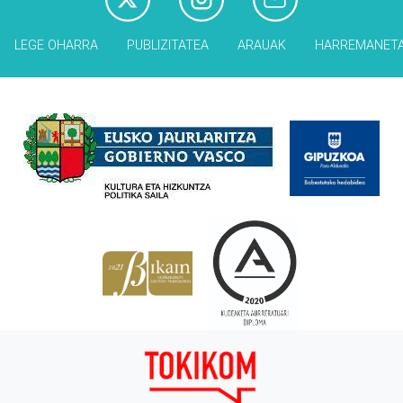
LEGE OHARRA
PUBLIZITATEA
ARAUAK
HARREMANET
Babesleak