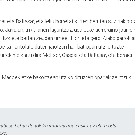
ar eta Baltasar, eta leku horretatik irten berritan suziriak bot
 Jarraian, trikitilarien laguntzaz, udaletxe aurreraino joan dir
a dizkiete bertan zeuden umeei. Hori eta gero, Aiako parrokia
ertan antolatu duten jaiotzan hainbat opari utzi dituzte,
aurrekin elkartu dira Meltxor, Gaspar eta Baltasar, eta beraien
ge Magoek etxe bakoitzean utziko dituzten opariak zeintzuk
babesa behar du tokiko informazioa euskaraz eta modu
eko.