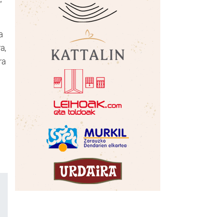
a
a,
ra