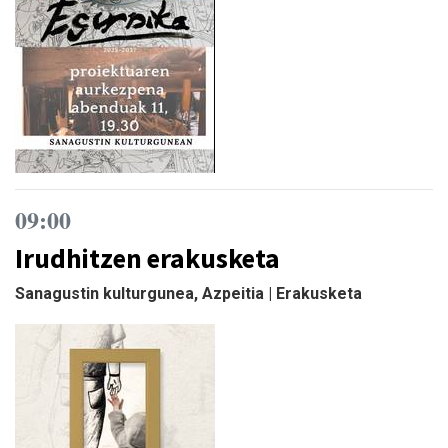
09:00
Irudhitzen erakusketa
Sanagustin kulturgunea, Azpeitia | Erakusketa