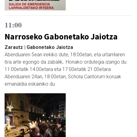
11:00
Narroseko Gabonetako Jaiotza
Zarautz | Gabonetako Jaiotza
Abenduaren 5ean irekiko dute, 18:00etan, eta urtarrilaren
6ra arte egongo da zabalik,. Honako ordutegia izango du:
11:00etatik 14:00etara eta 17:00etatik 21:00etara.
Abenduaren 24an, 18:00etan, Schola Cantorum koruak
emanaldia eskainiko du.