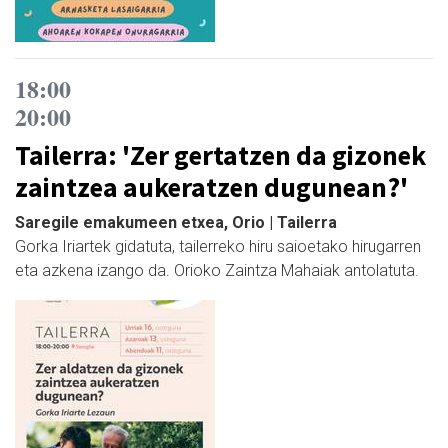
18:00
20:00
Tailerra: 'Zer gertatzen da gizonek
zaintzea aukeratzen dugunean?'
Saregile emakumeen etxea, Orio | Tailerra
Gorka Iriartek gidatuta, tailerreko hiru saioetako hirugarren
eta azkena izango da. Orioko Zaintza Mahaiak antolatuta.