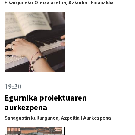
Elkarguneko Oteiza aretoa, Azkoitia | Emanaldia
19:30
Egurnika proiektuaren
aurkezpena
Sanagustin kulturgunea, Azpeitia | Aurkezpena