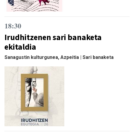
18:30
Irudhitzenen sari banaketa
ekitaldia
Sanagustin kulturgunea, Azpeitia | Sari banaketa