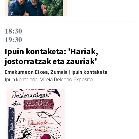
18:30
19:30
Ipuin kontaketa: 'Hariak,
jostorratzak eta zauriak'
Emakumeon Etxea, Zumaia | Ipuin kontaketa
Ipuin kontalaria: Mireia Delgado Exposito.