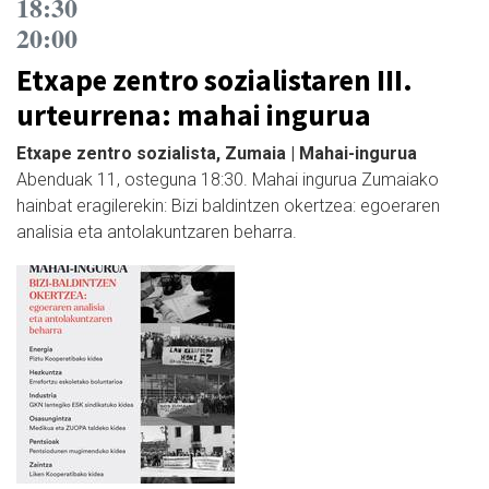
18:30
20:00
Etxape zentro sozialistaren III.
urteurrena: mahai ingurua
Etxape zentro sozialista, Zumaia | Mahai-ingurua
Abenduak 11, osteguna 18:30. Mahai ingurua Zumaiako
hainbat eragilerekin: Bizi baldintzen okertzea: egoeraren
analisia eta antolakuntzaren beharra.