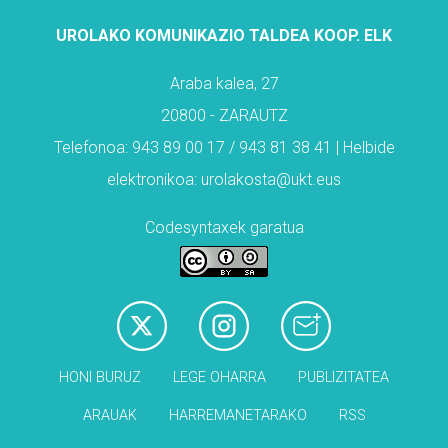
UROLAKO KOMUNIKAZIO TALDEA KOOP. ELK
Araba kalea, 27
20800 - ZARAUTZ
Telefonoa: 943 89 00 17 / 943 81 38 41 | Helbide
elektronikoa: urolakosta@ukt.eus
Codesyntaxek garatua
HONI BURUZ
LEGE OHARRA
PUBLIZITATEA
ARAUAK
HARREMANETARAKO
RSS