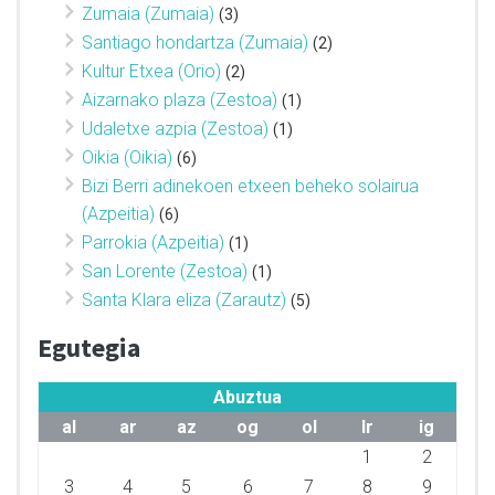
Zumaia (Zumaia)
(3)
Santiago hondartza (Zumaia)
(2)
Kultur Etxea (Orio)
(2)
Aizarnako plaza (Zestoa)
(1)
Udaletxe azpia (Zestoa)
(1)
Oikia (Oikia)
(6)
Bizi Berri adinekoen etxeen beheko solairua
(Azpeitia)
(6)
Parrokia (Azpeitia)
(1)
San Lorente (Zestoa)
(1)
Santa Klara eliza (Zarautz)
(5)
Egutegia
Abuztua
al
ar
az
og
ol
lr
ig
1
2
3
4
5
6
7
8
9