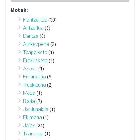
Motak:
Kontzertua
(30)
Antzerkia
(3)
Dantza
(6)
Aurkezpena
(2)
Txapelketa
(1)
Erakusketa
(1)
Azoka
(1)
Emanaldia
(5)
Ikuskizuna
(2)
Meza
(1)
Bisita
(7)
Jardunaldia
(1)
Ekimena
(1)
Jaiak
(24)
Txaranga
(1)