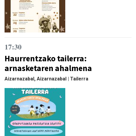
17:30
Haurrentzako tailerra:
arnasketaren ahalmena
Aizarnazabal, Aizarnazabal | Tailerra