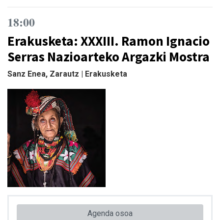
18:00
Erakusketa: XXXIII. Ramon Ignacio
Serras Nazioarteko Argazki Mostra
Sanz Enea, Zarautz | Erakusketa
Agenda osoa