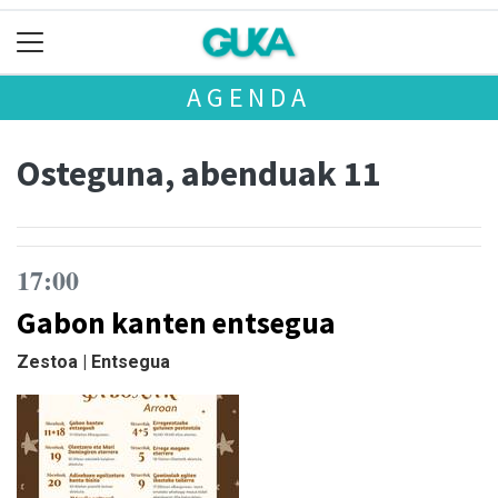
AGENDA
Osteguna, abenduak 11
17:00
Gabon kanten entsegua
Zestoa | Entsegua