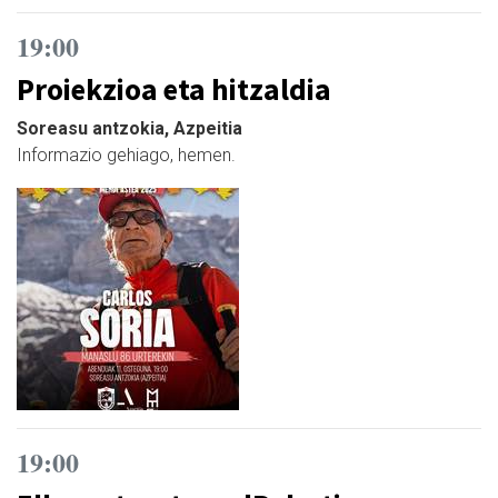
19:00
Proiekzioa eta hitzaldia
Soreasu antzokia, Azpeitia
Informazio gehiago, hemen.
19:00