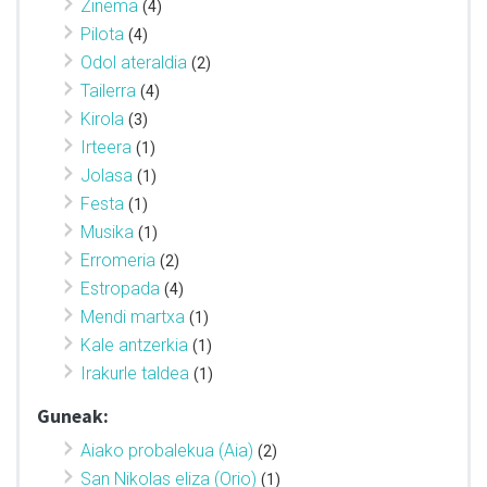
Zinema
(4)
Pilota
(4)
Odol ateraldia
(2)
Tailerra
(4)
Kirola
(3)
Irteera
(1)
Jolasa
(1)
Festa
(1)
Musika
(1)
Erromeria
(2)
Estropada
(4)
Mendi martxa
(1)
Kale antzerkia
(1)
Irakurle taldea
(1)
Guneak:
Aiako probalekua (Aia)
(2)
San Nikolas eliza (Orio)
(1)