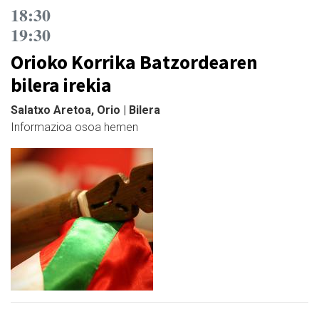
18:30
19:30
Orioko Korrika Batzordearen
bilera irekia
Salatxo Aretoa, Orio | Bilera
Informazioa osoa hemen