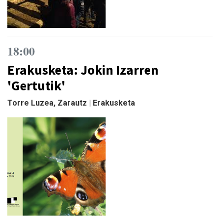
18:00
Erakusketa: Jokin Izarren
'Gertutik'
Torre Luzea, Zarautz | Erakusketa