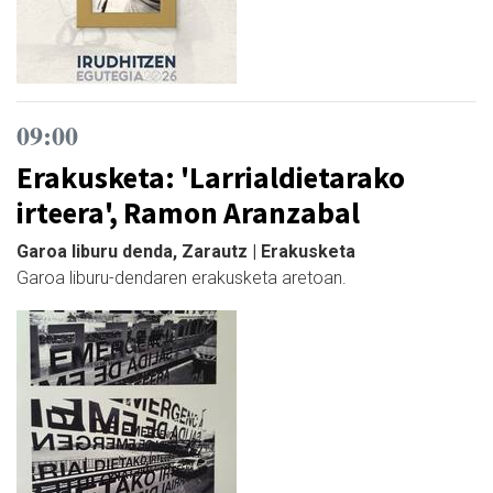
09:00
Erakusketa: 'Larrialdietarako
irteera', Ramon Aranzabal
Garoa liburu denda, Zarautz | Erakusketa
Garoa liburu-dendaren erakusketa aretoan.