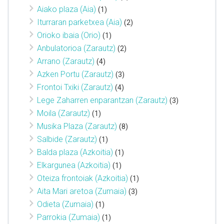
Aiako plaza (Aia)
(1)
Iturraran parketxea (Aia)
(2)
Orioko ibaia (Orio)
(1)
Anbulatorioa (Zarautz)
(2)
Arrano (Zarautz)
(4)
Azken Portu (Zarautz)
(3)
Frontoi Txiki (Zarautz)
(4)
Lege Zaharren enparantzan (Zarautz)
(3)
Moila (Zarautz)
(1)
Musika Plaza (Zarautz)
(8)
Salbide (Zarautz)
(1)
Balda plaza (Azkoitia)
(1)
Elkargunea (Azkoitia)
(1)
Oteiza frontoiak (Azkoitia)
(1)
Aita Mari aretoa (Zumaia)
(3)
Odieta (Zumaia)
(1)
Parrokia (Zumaia)
(1)