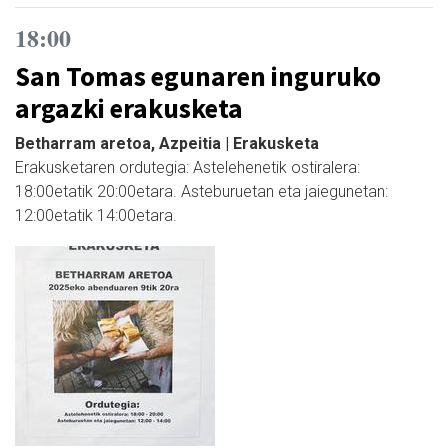
18:00
San Tomas egunaren inguruko
argazki erakusketa
Betharram aretoa, Azpeitia | Erakusketa
Erakusketaren ordutegia: Astelehenetik ostiralera:
18:00etatik 20:00etara. Asteburuetan eta jaiegunetan:
12:00etatik 14:00etara.