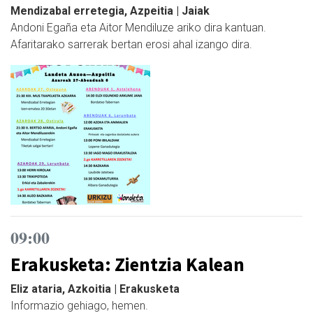
Mendizabal erretegia, Azpeitia | Jaiak
Andoni Egaña eta Aitor Mendiluze ariko dira kantuan.
Afaritarako sarrerak bertan erosi ahal izango dira.
09:00
Erakusketa: Zientzia Kalean
Eliz ataria, Azkoitia | Erakusketa
Informazio gehiago, hemen.