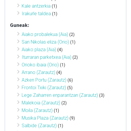
Kale antzerkia
(1)
Irakurle taldea
(1)
Guneak:
Aiako probalekua (Aia)
(2)
San Nikolas eliza (Orio)
(1)
Aiako plaza (Aia)
(4)
Iturraran parketxea (Aia)
(2)
Orioko ibaia (Orio)
(1)
Arrano (Zarautz)
(4)
Azken Portu (Zarautz)
(6)
Frontoi Txiki (Zarautz)
(5)
Lege Zaharren enparantzan (Zarautz)
(3)
Malekoia (Zarautz)
(2)
Moila (Zarautz)
(1)
Musika Plaza (Zarautz)
(9)
Salbide (Zarautz)
(1)