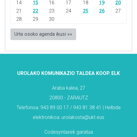
14
15
16
17
18
19
20
21
22
23
24
25
26
27
28
29
30
Urte osoko agenda ikusi »»
UROLAKO KOMUNIKAZIO TALDEA KOOP. ELK
Araba kalea, 27
20800 - ZARAUTZ
Telefonoa: 943 89 00 17 / 943 81 38 41 | Helbide
elektronikoa: urolakosta@ukt.eus
Codesyntaxek garatua