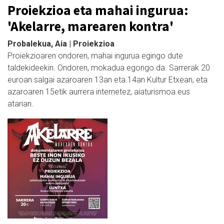
Proiekzioa eta mahai ingurua:
'Akelarre, marearen kontra'
Probalekua, Aia | Proiekzioa
Proiekzioaren ondoren, mahai ingurua egingo dute
taldekideekin. Ondoren, mokadua egongo da. Sarrerak 20
euroan salgai azaroaren 13an eta 14an Kultur Etxean, eta
azaroaren 15etik aurrera internetez, aiaturismoa.eus
atarian.