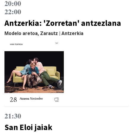
20:00
22:00
Antzerkia: 'Zorretan' antzezlana
Modelo aretoa, Zarautz | Antzerkia
21:30
San Eloi jaiak