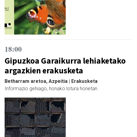
18:00
Gipuzkoa Garaikurra lehiaketako
argazkien erakusketa
Betharram aretoa, Azpeitia | Erakusketa
Informazio gehiago, honako lotura honetan.