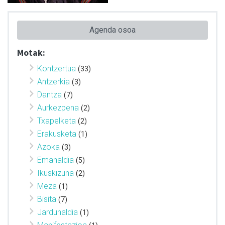
Agenda osoa
Motak:
Kontzertua
(33)
Antzerkia
(3)
Dantza
(7)
Aurkezpena
(2)
Txapelketa
(2)
Erakusketa
(1)
Azoka
(3)
Emanaldia
(5)
Ikuskizuna
(2)
Meza
(1)
Bisita
(7)
Jardunaldia
(1)