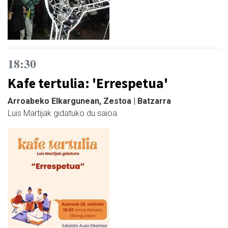
18:30
Kafe tertulia: 'Errespetua'
Arroabeko Elkargunean, Zestoa | Batzarra
Luis Martijak gidatuko du saioa.