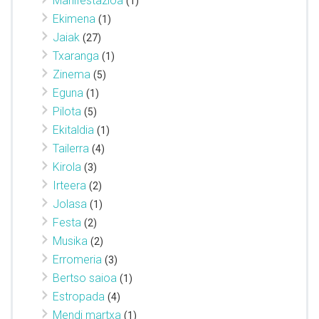
Manifestazioa
(1)
Ekimena
(1)
Jaiak
(27)
Txaranga
(1)
Zinema
(5)
Eguna
(1)
Pilota
(5)
Ekitaldia
(1)
Tailerra
(4)
Kirola
(3)
Irteera
(2)
Jolasa
(1)
Festa
(2)
Musika
(2)
Erromeria
(3)
Bertso saioa
(1)
Estropada
(4)
Mendi martxa
(1)