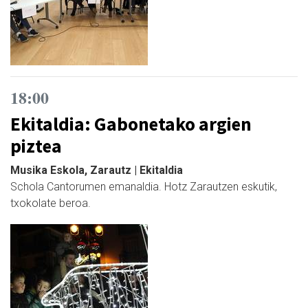
18:00
Ekitaldia: Gabonetako argien
piztea
Musika Eskola, Zarautz | Ekitaldia
Schola Cantorumen emanaldia. Hotz Zarautzen eskutik,
txokolate beroa.