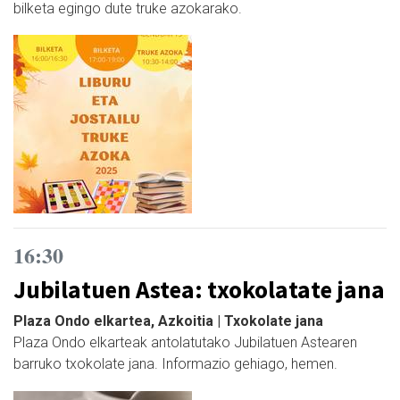
bilketa egingo dute truke azokarako.
16:30
Jubilatuen Astea: txokolatate jana
Plaza Ondo elkartea, Azkoitia | Txokolate jana
Plaza Ondo elkarteak antolatutako Jubilatuen Astearen
barruko txokolate jana. Informazio gehiago, hemen.