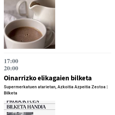
17:00
20:00
Oinarrizko elikagaien bilketa
Supermerkatuen atarietan, Azkoitia Azpeitia Zestoa |
Bilketa