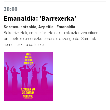
20:00
Emanaldia: 'Barrexerka'
Soreasu antzokia, Azpeitia | Emanaldia
Bakarrizketak, antzerkiak eta esketxak uztartzen dituen
ordubeteko umorezko emanaldia izango da. Sarrerak
hemen eskura daitezke.