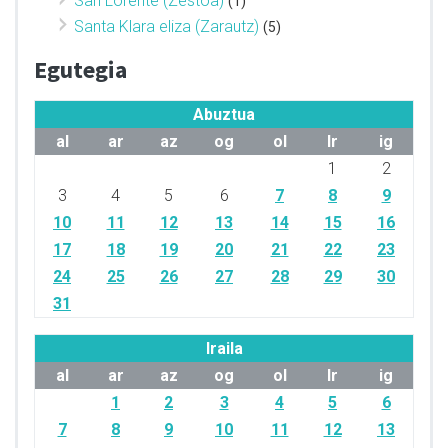
San Lorente (Zestoa)
(1)
Santa Klara eliza (Zarautz)
(5)
Egutegia
Abuztua
al
ar
az
og
ol
lr
ig
1
2
3
4
5
6
7
8
9
10
11
12
13
14
15
16
17
18
19
20
21
22
23
24
25
26
27
28
29
30
31
Iraila
al
ar
az
og
ol
lr
ig
1
2
3
4
5
6
7
8
9
10
11
12
13