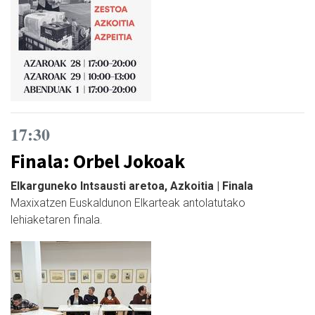
17:30
Finala: Orbel Jokoak
Elkarguneko Intsausti aretoa, Azkoitia | Finala
Maxixatzen Euskaldunon Elkarteak antolatutako
lehiaketaren finala.