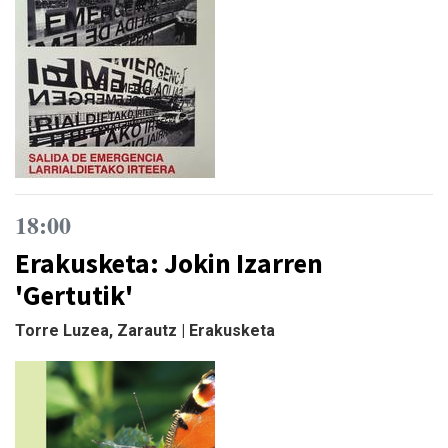
18:00
Erakusketa: Jokin Izarren
'Gertutik'
Torre Luzea, Zarautz | Erakusketa