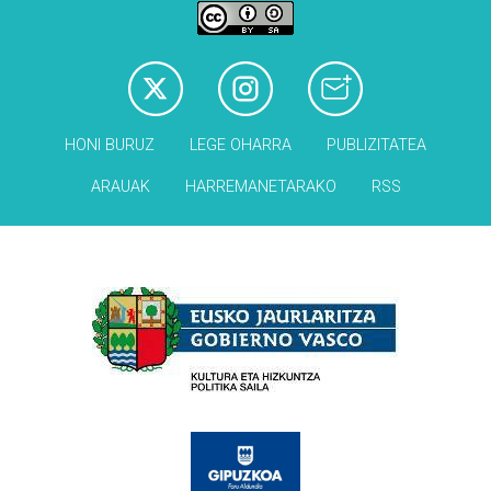
HONI BURUZ
LEGE OHARRA
PUBLIZITATEA
ARAUAK
HARREMANETARAKO
RSS
Babesleak