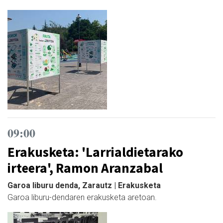
09:00
Erakusketa: 'Larrialdietarako
irteera', Ramon Aranzabal
Garoa liburu denda, Zarautz | Erakusketa
Garoa liburu-dendaren erakusketa aretoan.