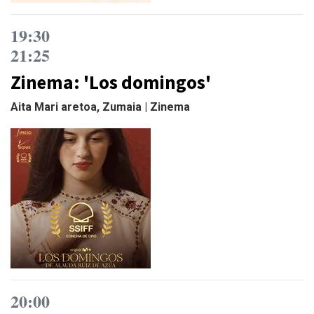
19:30
21:25
Zinema: 'Los domingos'
Aita Mari aretoa, Zumaia | Zinema
20:00