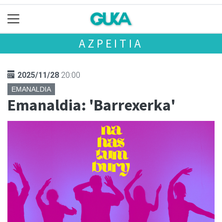
AZPEITIA
2025/11/28
20:00
EMANALDIA
Emanaldia: 'Barrexerka'