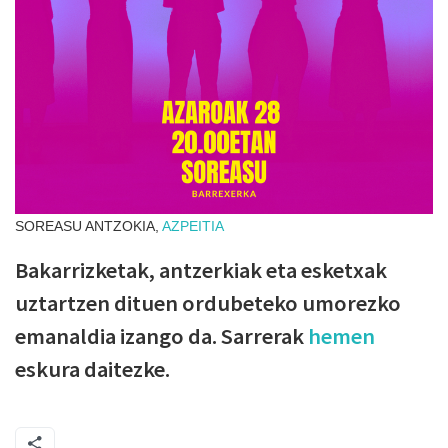
SOREASU ANTZOKIA,
AZPEITIA
Bakarrizketak, antzerkiak eta esketxak
uztartzen dituen ordubeteko umorezko
emanaldia izango da. Sarrerak
hemen
eskura daitezke.