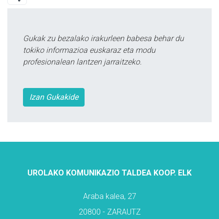
Gukak zu bezalako irakurleen babesa behar du
tokiko informazioa euskaraz eta modu
profesionalean lantzen jarraitzeko.
Izan Gukakide
UROLAKO KOMUNIKAZIO TALDEA KOOP. ELK
Araba kalea, 27
20800 - ZARAUTZ