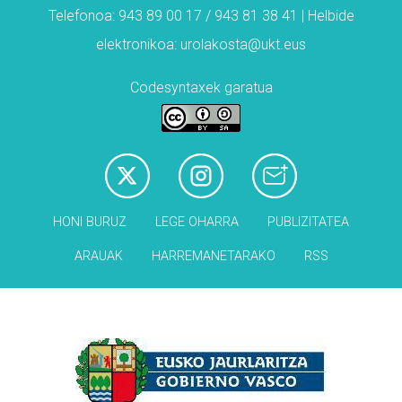
Telefonoa: 943 89 00 17 / 943 81 38 41 | Helbide
elektronikoa: urolakosta@ukt.eus
Codesyntaxek garatua
HONI BURUZ
LEGE OHARRA
PUBLIZITATEA
ARAUAK
HARREMANETARAKO
RSS
Babesleak