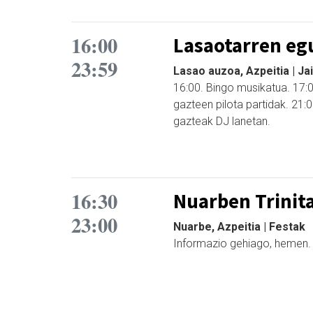
16:00
Lasaotarren eg
23:59
Lasao auzoa, Azpeitia | Ja
16:00. Bingo musikatua. 17:
gazteen pilota partidak. 21:
gazteak DJ lanetan.
16:30
Nuarben Trinita
23:00
Nuarbe, Azpeitia | Festak
Informazio gehiago, hemen.