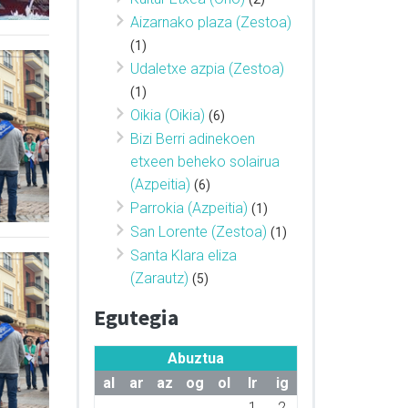
Aizarnako plaza (Zestoa)
(1)
Udaletxe azpia (Zestoa)
(1)
Oikia (Oikia)
(6)
Bizi Berri adinekoen
etxeen beheko solairua
(Azpeitia)
(6)
Parrokia (Azpeitia)
(1)
San Lorente (Zestoa)
(1)
Santa Klara eliza
(Zarautz)
(5)
Egutegia
Abuztua
al
ar
az
og
ol
lr
ig
1
2