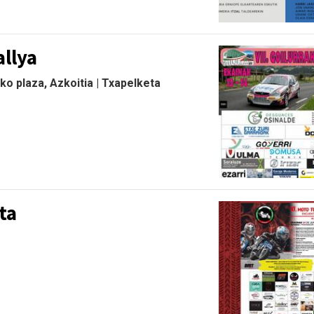
allya
o plaza, Azkoitia | Txapelketa
ta