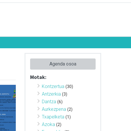
Agenda osoa
Motak:
Kontzertua
(30)
Antzerkia
(3)
Dantza
(6)
Aurkezpena
(2)
Txapelketa
(1)
Azoka
(2)