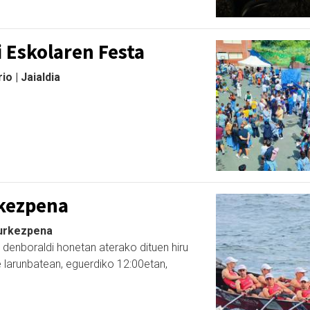
 Eskolaren Festa
o | Jaialdia
kezpena
Aurkezpena
 denboraldi honetan aterako dituen hiru
e larunbatean, eguerdiko 12:00etan,