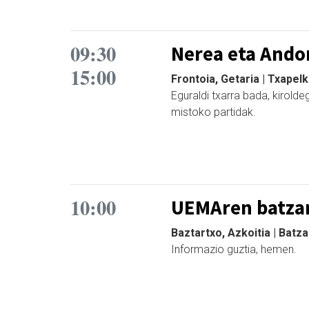
09:30
Nerea eta Ando
15:00
Frontoia, Getaria | Txapel
Eguraldi txarra bada, kirolde
mistoko partidak.
10:00
UEMAren batzar
Baztartxo, Azkoitia | Batz
Informazio guztia, hemen.