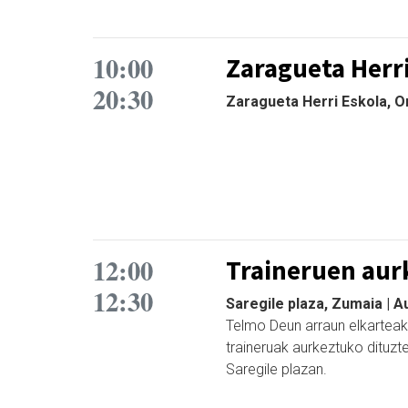
10:00
Zaragueta Herri
20:30
Zaragueta Herri Eskola, Ori
12:00
Traineruen aur
12:30
Saregile plaza, Zumaia | 
Telmo Deun arraun elkarteak
traineruak aurkeztuko dituzt
Saregile plazan.