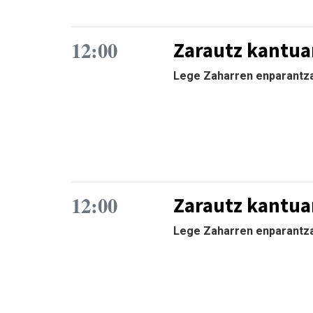
12:00
Zarautz kantuan
Lege Zaharren enparantzan
12:00
Zarautz kantuan
Lege Zaharren enparantzan