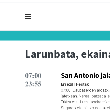
Larunbata, ekain
07:00
San Antonio jai
23:55
Errezil | Festak
07:00. Gaupaseroen argazkia
jatetxean. Nerea Ibarzabal e
Erkizu eta Julen Labaka trikit
Sagardo eta pintxo dastaketa