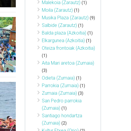
Malekoia (Zarautz)
(1)
Moila (Zarautz)
(1)
Musika Plaza (Zarautz)
(9)
Salbide (Zarautz)
(1)
Balda plaza (Azkoitia)
(1)
Elkargunea (Azkoitia)
(1)
Oteiza frontoiak (Azkoitia)
(1)
Aita Mari aretoa (Zumaia)
(3)
Odieta (Zumaia)
(1)
Parrokia (Zumaia)
(1)
Zumaia (Zumaia)
(3)
San Pedro parrokia
(Zumaia)
(1)
Santiago hondartza
(Zumaia)
(2)
Kultur Etxea (Orio)
(2)