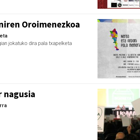
niren Oroimenezkoa
keta
gian jokatuko dira pala txapelketa
 nagusia
arra