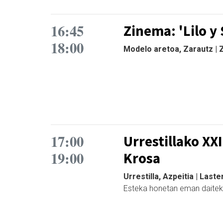
16:45
Zinema: 'Lilo y 
18:00
Modelo aretoa, Zarautz |
17:00
Urrestillako XX
19:00
Krosa
Urrestilla, Azpeitia | Last
Esteka honetan eman daitek