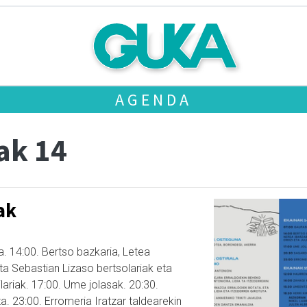
AGENDA
ak 14
ak
. 14:00. Bertso bazkaria, Letea
ta Sebastian Lizaso bertsolariak eta
ilariak. 17:00. Ume jolasak. 20:30.
. 23:00. Erromeria Iratzar taldearekin