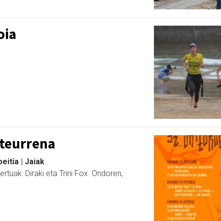
oia
rteurrena
eitia | Jaiak
rtuak: Diraki eta Trini Fox. Ondoren,