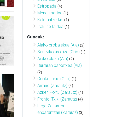
Estropada
(4)
Mendi martxa
(1)
Kale antzerkia
(1)
Irakurle taldea
(1)
Guneak:
Aiako probalekua (Aia)
(2)
San Nikolas eliza (Orio)
(1)
Aiako plaza (Aia)
(2)
Iturraran parketxea (Aia)
(2)
Orioko ibaia (Orio)
(1)
Arrano (Zarautz)
(4)
Azken Portu (Zarautz)
(4)
Frontoi Txiki (Zarautz)
(4)
Lege Zaharren
enparantzan (Zarautz)
(3)