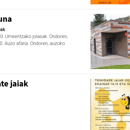
una
iak
00. Umeentzako jolasak. Ondoren,
00. Auzo afaria. Ondoren, auzoko
te jaiak