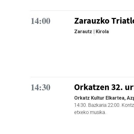
14:00
Zarauzko Triatl
Zarautz | Kirola
14:30
Orkatzen 32. u
Orkatz Kultur Elkartea, Azp
14:30. Bazkaria.22:00. Kontze
etxeko musika.