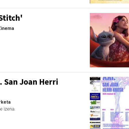
Stitch'
 Zinema
I. San Joan Herri
erketa
e izena.