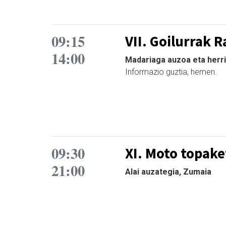
09:15
VII. Goilurrak R
14:00
Madariaga auzoa eta herrik
Informazio guztia, hemen.
09:30
XI. Moto topake
21:00
Alai auzategia, Zumaia