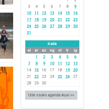
3
4
5
6
7
8
9
10
11
12
13
14
15
16
17
18
19
20
21
22
23
24
25
26
27
28
29
30
31
Iraila
al
ar
az
og
ol
lr
ig
1
2
3
4
5
6
7
8
9
10
11
12
13
14
15
16
17
18
19
20
21
22
23
24
25
26
27
28
29
30
Urte osoko agenda ikusi »»