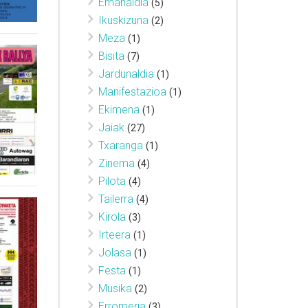
Emanaldia
(5)
Ikuskizuna
(2)
Meza
(1)
Bisita
(7)
Jardunaldia
(1)
Manifestazioa
(1)
Ekimena
(1)
Jaiak
(27)
Txaranga
(1)
Zinema
(4)
Pilota
(4)
Tailerra
(4)
Kirola
(3)
Irteera
(1)
Jolasa
(1)
Festa
(1)
Musika
(2)
Erromeria
(3)