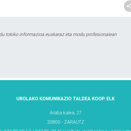
du tokiko informazioa euskaraz eta modu profesionalean
UROLAKO KOMUNIKAZIO TALDEA KOOP. ELK
Araba kalea, 27
20800 - ZARAUTZ