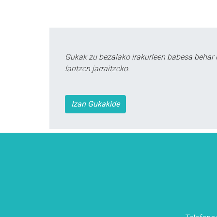
Gukak zu bezalako irakurleen babesa behar 
lantzen jarraitzeko.
Izan Gukakide