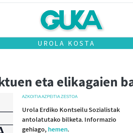
UROLA KOSTA
ktuen eta elikagaien b
AZKOITIA
AZPEITIA
ZESTOA
Urola Erdiko Kontseilu Sozialistak
antolatutako bilketa. Informazio
gehiago,
hemen
.