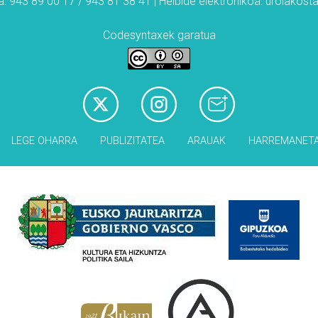
: 943 89 00 17 / 943 81 38 41 | Helbide elektronikoa: urolakos
Codesyntaxek garatua
LEGE OHARRA
PUBLIZITATEA
ARAUAK
HARREMANET
Babesleak