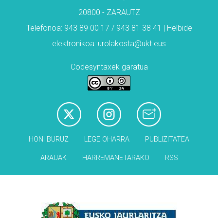
20800 - ZARAUTZ
Telefonoa: 943 89 00 17 / 943 81 38 41 | Helbide
elektronikoa: urolakosta@ukt.eus
Codesyntaxek garatua
HONI BURUZ
LEGE OHARRA
PUBLIZITATEA
ARAUAK
HARREMANETARAKO
RSS
Babesleak