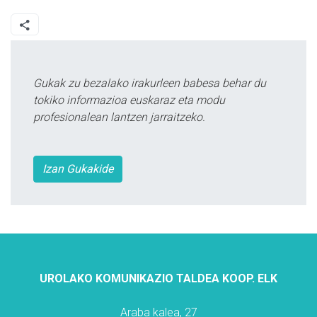
Gukak zu bezalako irakurleen babesa behar du
tokiko informazioa euskaraz eta modu
profesionalean lantzen jarraitzeko.
Izan Gukakide
UROLAKO KOMUNIKAZIO TALDEA KOOP. ELK
Araba kalea, 27