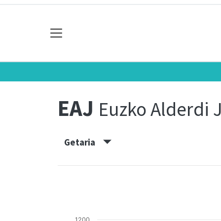
EAJ
Euzko Alderdi J
Getaria
1200