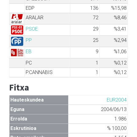
EDP
136
%15,98
ARALAR
72
%8,46
PSOE
29
%3,41
PP
25
%2,94
EB
9
%1,06
PC
1
%0,12
P.CANNABIS
1
%0,12
Fitxa
Hauteskundea
EUR2004
Eguna
2004/06/13
Errolda
1.986
Eskrutinioa
% 100,00