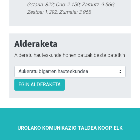
Getaria: 822; Orio: 2.150; Zarautz: 9.566;
Zestoa: 1.292; Zumaia: 3.968
Alderaketa
Alderatu hauteskunde honen datuak beste batetkin
EGIN ALDERAKETA
UROLAKO KOMUNIKAZIO TALDEA KOOP. ELK