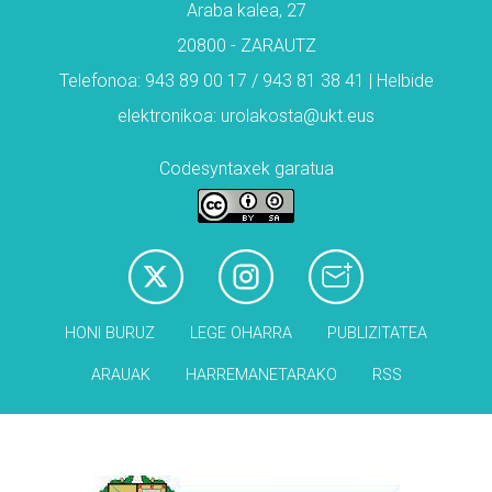
Araba kalea, 27
20800 - ZARAUTZ
Telefonoa: 943 89 00 17 / 943 81 38 41 | Helbide
elektronikoa: urolakosta@ukt.eus
Codesyntaxek garatua
HONI BURUZ
LEGE OHARRA
PUBLIZITATEA
ARAUAK
HARREMANETARAKO
RSS
Babesleak