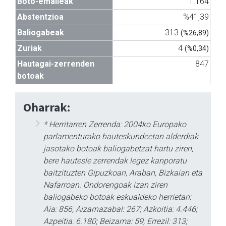
Boto-emaileak
1.164
Abstentzioa
%41,39
Baliogabeak
313
(%26,89)
Zuriak
4
(%0,34)
Hautagai-zerrenden
847
botoak
Oharrak:
* Herritarren Zerrenda: 2004ko Europako
parlamenturako hauteskundeetan alderdiak
jasotako botoak baliogabetzat hartu ziren,
bere hautesle zerrendak legez kanporatu
baitzituzten Gipuzkoan, Araban, Bizkaian eta
Nafarroan. Ondorengoak izan ziren
baliogabeko botoak eskualdeko herrietan:
Aia: 856; Aizarnazabal: 267; Azkoitia: 4.446;
Azpeitia: 6.180; Beizama: 59; Errezil: 313;