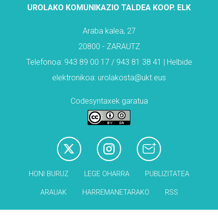
UROLAKO KOMUNIKAZIO TALDEA KOOP. ELK
Araba kalea, 27
20800 - ZARAUTZ
Telefonoa: 943 89 00 17 / 943 81 38 41 | Helbide
elektronikoa: urolakosta@ukt.eus
Codesyntaxek garatua
HONI BURUZ
LEGE OHARRA
PUBLIZITATEA
ARAUAK
HARREMANETARAKO
RSS