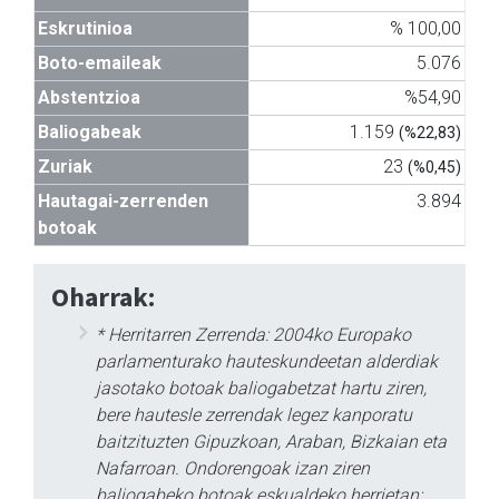
Eskrutinioa
% 100,00
Boto-emaileak
5.076
Abstentzioa
%54,90
Baliogabeak
1.159
(%22,83)
Zuriak
23
(%0,45)
Hautagai-zerrenden
3.894
botoak
Oharrak:
* Herritarren Zerrenda: 2004ko Europako
parlamenturako hauteskundeetan alderdiak
jasotako botoak baliogabetzat hartu ziren,
bere hautesle zerrendak legez kanporatu
baitzituzten Gipuzkoan, Araban, Bizkaian eta
Nafarroan. Ondorengoak izan ziren
baliogabeko botoak eskualdeko herrietan: