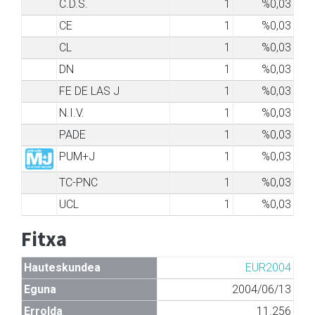
C.D.S.
1
%0,03
CE
1
%0,03
CL
1
%0,03
DN
1
%0,03
FE DE LAS J
1
%0,03
N.I.V.
1
%0,03
PADE
1
%0,03
PUM+J
1
%0,03
TC-PNC
1
%0,03
UCL
1
%0,03
Fitxa
Hauteskundea
EUR2004
Eguna
2004/06/13
Errolda
11.256