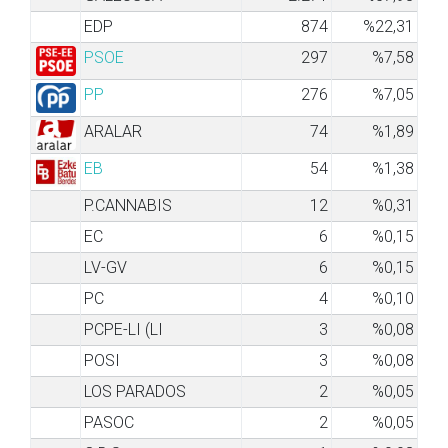
EDP
874
%22,31
PSOE
297
%7,58
PP
276
%7,05
ARALAR
74
%1,89
EB
54
%1,38
P.CANNABIS
12
%0,31
EC
6
%0,15
LV-GV
6
%0,15
PC
4
%0,10
PCPE-LI (LI
3
%0,08
POSI
3
%0,08
LOS PARADOS
2
%0,05
PASOC
2
%0,05