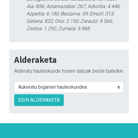
Aia: 856; Aizarnazabal: 267; Azkoitia: 4.446;
Azpeitia: 6.180; Beizama: 59; Errezil: 313;
Getaria: 822; Orio: 2.150; Zarautz: 9.566;
Zestoa: 1.292; Zumaia: 3.968
Alderaketa
Alderatu hauteskunde honen datuak beste batetkin
EGIN ALDERAKETA