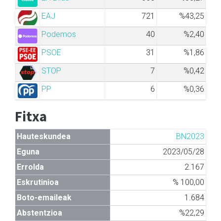
EAJ
721
%43,25
Podemos
40
%2,40
PSOE
31
%1,86
STOP
7
%0,42
PP
6
%0,36
Fitxa
Hauteskundea
BN2023
Eguna
2023/05/28
Errolda
2.167
Eskrutinioa
% 100,00
Boto-emaileak
1.684
Abstentzioa
%22,29