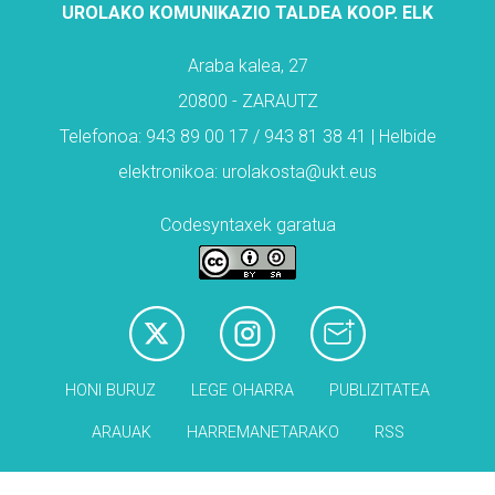
UROLAKO KOMUNIKAZIO TALDEA KOOP. ELK
Araba kalea, 27
20800 - ZARAUTZ
Telefonoa: 943 89 00 17 / 943 81 38 41 | Helbide
elektronikoa: urolakosta@ukt.eus
Codesyntaxek garatua
HONI BURUZ
LEGE OHARRA
PUBLIZITATEA
ARAUAK
HARREMANETARAKO
RSS