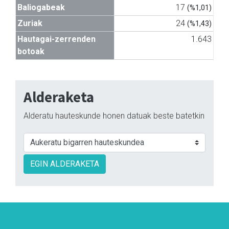
Baliogabeak
17
(%1,01)
Zuriak
24
(%1,43)
Hautagai-zerrenden
1.643
botoak
Alderaketa
Alderatu hauteskunde honen datuak beste batetkin
EGIN ALDERAKETA