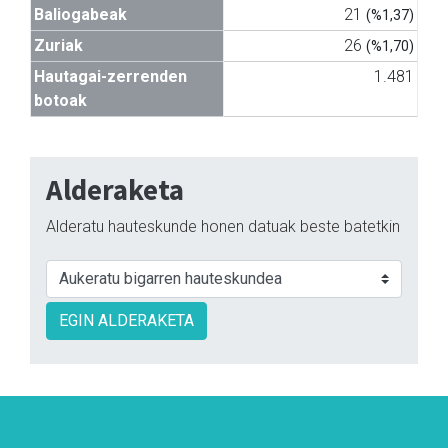
Baliogabeak
21
(%1,37)
Zuriak
26
(%1,70)
Hautagai-zerrenden
1.481
botoak
Alderaketa
Alderatu hauteskunde honen datuak beste batetkin
EGIN ALDERAKETA