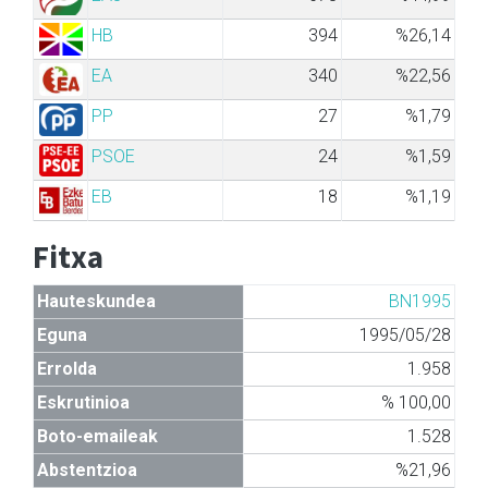
HB
394
%26,14
EA
340
%22,56
PP
27
%1,79
PSOE
24
%1,59
EB
18
%1,19
Fitxa
Hauteskundea
BN1995
Eguna
1995/05/28
Errolda
1.958
Eskrutinioa
% 100,00
Boto-emaileak
1.528
Abstentzioa
%21,96