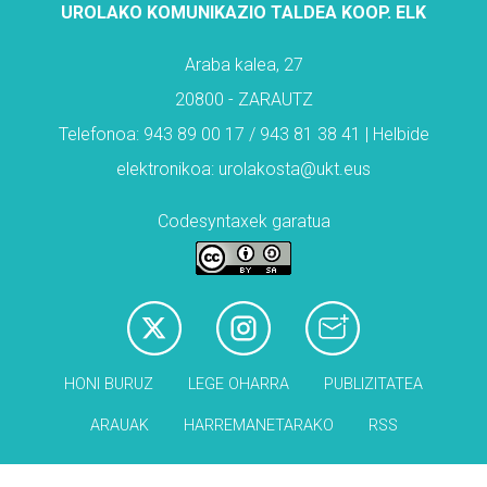
UROLAKO KOMUNIKAZIO TALDEA KOOP. ELK
Araba kalea, 27
20800 - ZARAUTZ
Telefonoa: 943 89 00 17 / 943 81 38 41 | Helbide
elektronikoa: urolakosta@ukt.eus
Codesyntaxek garatua
HONI BURUZ
LEGE OHARRA
PUBLIZITATEA
ARAUAK
HARREMANETARAKO
RSS