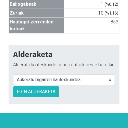
Baliogabeak
1
(%0,12)
Zuriak
10
(%1,16)
Hautagai-zerrenden
853
botoak
Alderaketa
Alderatu hauteskunde honen datuak beste batetkin
EGIN ALDERAKETA