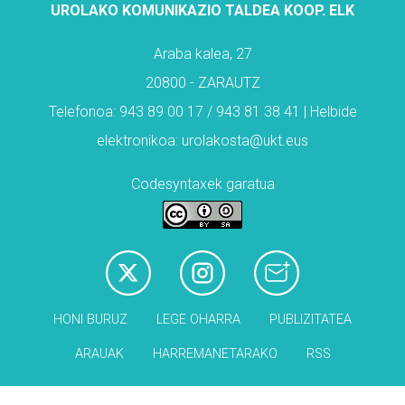
UROLAKO KOMUNIKAZIO TALDEA KOOP. ELK
Araba kalea, 27
20800 - ZARAUTZ
Telefonoa: 943 89 00 17 / 943 81 38 41 | Helbide
elektronikoa: urolakosta@ukt.eus
Codesyntaxek garatua
HONI BURUZ
LEGE OHARRA
PUBLIZITATEA
ARAUAK
HARREMANETARAKO
RSS