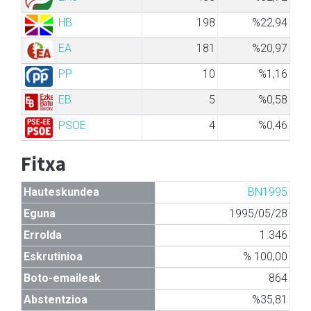
HB
198
%22,94
EA
181
%20,97
PP
10
%1,16
EB
5
%0,58
PSOE
4
%0,46
Fitxa
Hauteskundea
BN1995
Eguna
1995/05/28
Errolda
1.346
Eskrutinioa
% 100,00
Boto-emaileak
864
Abstentzioa
%35,81