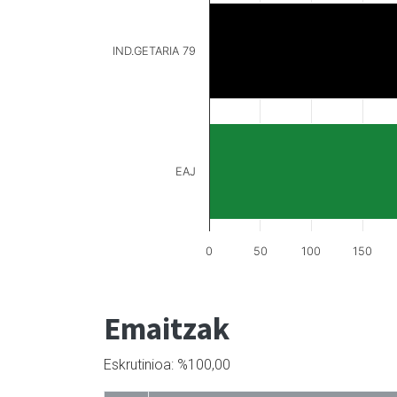
IND.GETARIA 79
EAJ
0
50
100
150
Emaitzak
Eskrutinioa: %100,00