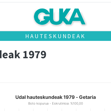
HAUTESKUNDEAK
deak 1979
Udal hauteskundeak 1979 - Getaria
Boto kopurua - Eskrutinioa: %100,00