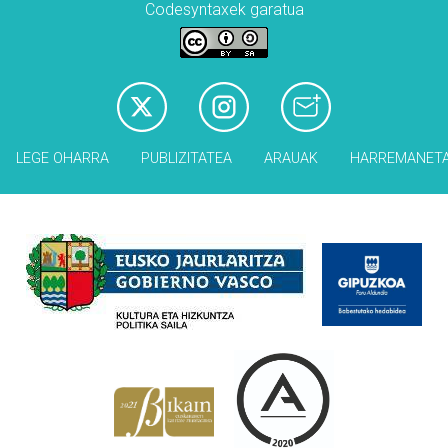
Codesyntaxek garatua
LEGE OHARRA
PUBLIZITATEA
ARAUAK
HARREMANET
Babesleak