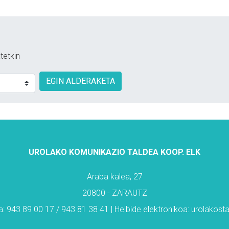
tetkin
EGIN ALDERAKETA
UROLAKO KOMUNIKAZIO TALDEA KOOP. ELK
Araba kalea, 27
20800 - ZARAUTZ
: 943 89 00 17 / 943 81 38 41 | Helbide elektronikoa: urolakos