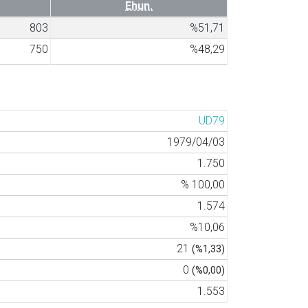
Ehun.
803
%51,71
750
%48,29
UD79
1979/04/03
1.750
% 100,00
1.574
%10,06
21
(%1,33)
0
(%0,00)
1.553