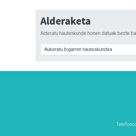
Alderaketa
Alderatu hauteskunde honen datuak beste ba
Telefonoa