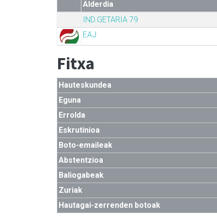
Alderdia
IND.GETARIA 79
EAJ
Fitxa
Hauteskundea
Eguna
Errolda
Eskrutinioa
Boto-emaileak
Abstentzioa
Baliogabeak
Zuriak
Hautagai-zerrenden botoak