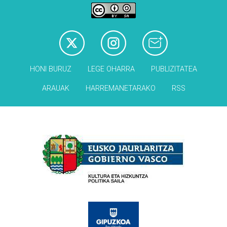
HONI BURUZ
LEGE OHARRA
PUBLIZITATEA
ARAUAK
HARREMANETARAKO
RSS
Babesleak