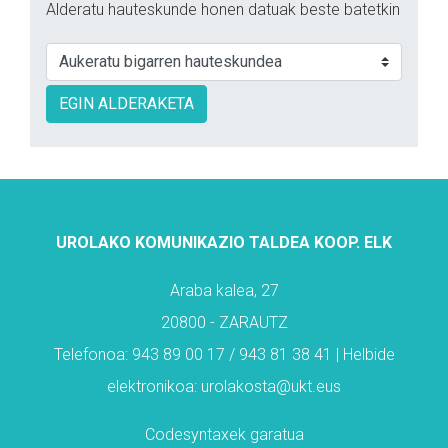
Alderatu hauteskunde honen datuak beste batetkin
EGIN ALDERAKETA
UROLAKO KOMUNIKAZIO TALDEA KOOP. ELK
Araba kalea, 27
20800 - ZARAUTZ
Telefonoa: 943 89 00 17 / 943 81 38 41 | Helbide
elektronikoa: urolakosta@ukt.eus
Codesyntaxek garatua