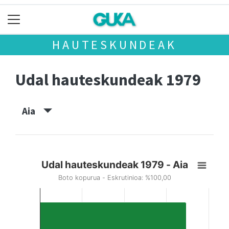
HAUTESKUNDEAK
Udal hauteskundeak 1979
Aia
Udal hauteskundeak 1979 - Aia
Boto kopurua - Eskrutinioa: %100,00