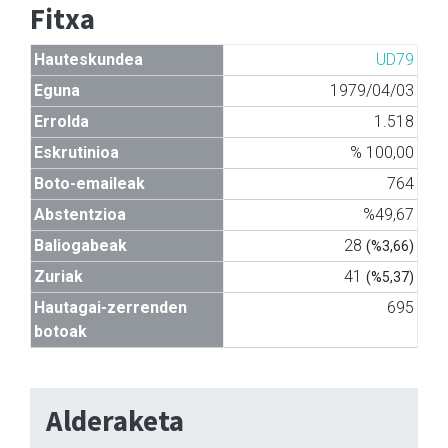
Fitxa
Hauteskundea
UD79
Eguna
1979/04/03
Errolda
1.518
Eskrutinioa
% 100,00
Boto-emaileak
764
Abstentzioa
%49,67
Baliogabeak
28
(%3,66)
Zuriak
41
(%5,37)
Hautagai-zerrenden
695
botoak
Alderaketa