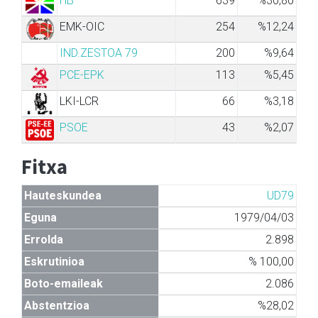
HB
639
%30,80
EMK-OIC
254
%12,24
IND.ZESTOA 79
200
%9,64
PCE-EPK
113
%5,45
LKI-LCR
66
%3,18
PSOE
43
%2,07
Fitxa
Hauteskundea
UD79
Eguna
1979/04/03
Errolda
2.898
Eskrutinioa
% 100,00
Boto-emaileak
2.086
Abstentzioa
%28,02