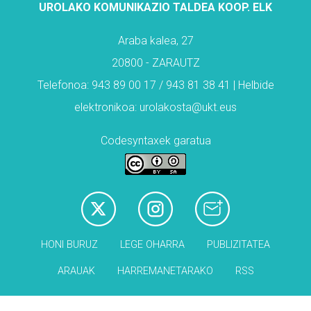
UROLAKO KOMUNIKAZIO TALDEA KOOP. ELK
Araba kalea, 27
20800 - ZARAUTZ
Telefonoa: 943 89 00 17 / 943 81 38 41 | Helbide
elektronikoa: urolakosta@ukt.eus
Codesyntaxek garatua
HONI BURUZ
LEGE OHARRA
PUBLIZITATEA
ARAUAK
HARREMANETARAKO
RSS