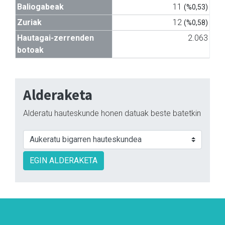
Baliogabeak
11
(%0,53)
Zuriak
12
(%0,58)
Hautagai-zerrenden
2.063
botoak
Alderaketa
Alderatu hauteskunde honen datuak beste batetkin
EGIN ALDERAKETA