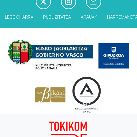
LEGE OHARRA
PUBLIZITATEA
ARAUAK
HARREMANET
Babesleak