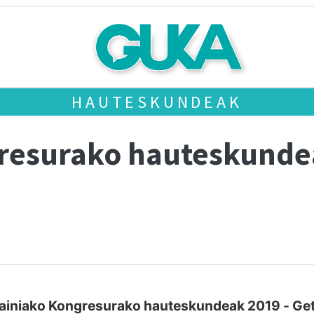
HAUTESKUNDEAK
gresurako hauteskund
ainiako Kongresurako hauteskundeak 2019 - Get