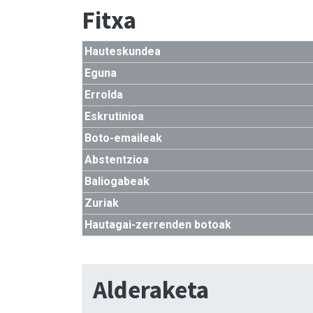
Fitxa
Hauteskundea
Eguna
Errolda
Eskrutinioa
Boto-emaileak
Abstentzioa
Baliogabeak
Zuriak
Hautagai-zerrenden botoak
Alderaketa