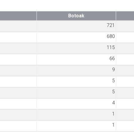
Botoak
721
680
115
66
9
5
5
4
1
1