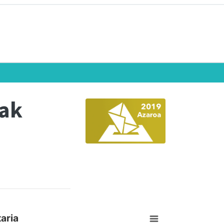
eak
aria