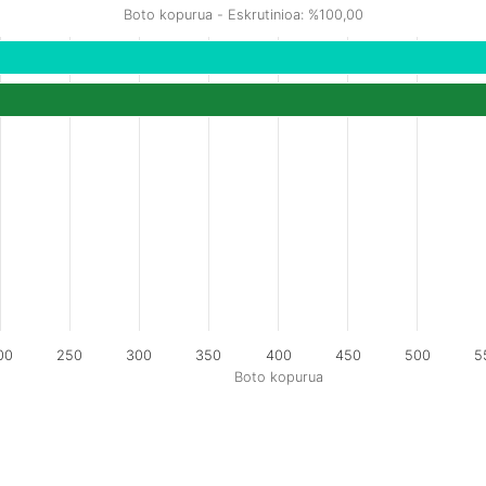
Boto kopurua - Eskrutinioa: %100,00
00
250
300
350
400
450
500
5
Boto kopurua