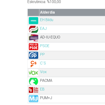
Eskrutinioa: %100,00
Alderdia
EH Bildu
EAJ
AD-IU-EQUO
PSOE
PP
C´S
Vox
PACMA
EB
PUM+J