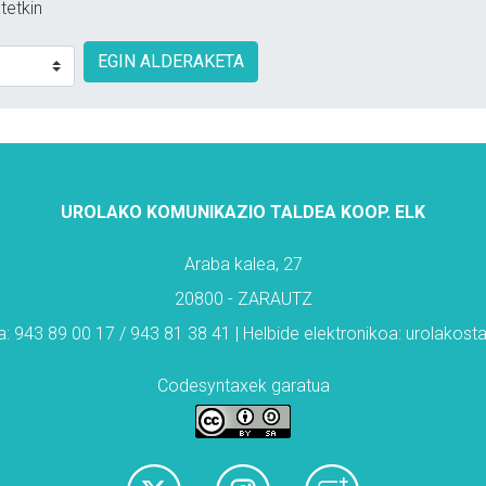
tetkin
EGIN ALDERAKETA
UROLAKO KOMUNIKAZIO TALDEA KOOP. ELK
Araba kalea, 27
20800 - ZARAUTZ
: 943 89 00 17 / 943 81 38 41 | Helbide elektronikoa: urolakos
Codesyntaxek garatua