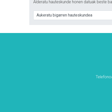
Alderatu hauteskunde honen datuak beste ba
Telefonoa