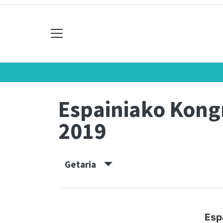
Espainiako Kon
2019
Getaria
Esp