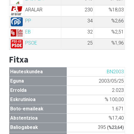
ARALAR
230
%18,03
PP
34
%2,66
EB
32
%2,51
PSOE
25
%1,96
Fitxa
Hauteskundea
BN2003
Eguna
2003/05/25
Errolda
2.023
Eskrutinioa
% 100,00
Boto-emaileak
1.671
Abstentzioa
%17,40
Baliogabeak
395
(%23,64)