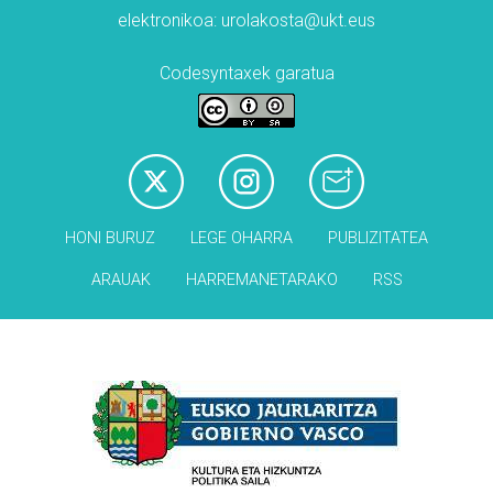
elektronikoa: urolakosta@ukt.eus
Codesyntaxek garatua
HONI BURUZ
LEGE OHARRA
PUBLIZITATEA
ARAUAK
HARREMANETARAKO
RSS
Babesleak