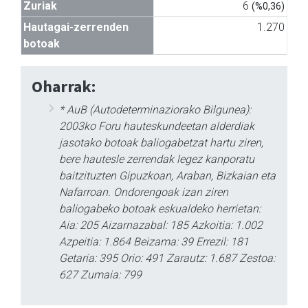
Zuriak
6
(%0,36)
Hautagai-zerrenden
1.270
botoak
Oharrak:
* AuB (Autodeterminaziorako Bilgunea):
2003ko Foru hauteskundeetan alderdiak
jasotako botoak baliogabetzat hartu ziren,
bere hautesle zerrendak legez kanporatu
baitzituzten Gipuzkoan, Araban, Bizkaian eta
Nafarroan. Ondorengoak izan ziren
baliogabeko botoak eskualdeko herrietan:
Aia: 205 Aizarnazabal: 185 Azkoitia: 1.002
Azpeitia: 1.864 Beizama: 39 Errezil: 181
Getaria: 395 Orio: 491 Zarautz: 1.687 Zestoa:
627 Zumaia: 799