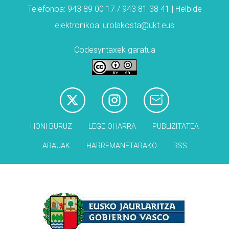
Telefonoa: 943 89 00 17 / 943 81 38 41 | Helbide
elektronikoa: urolakosta@ukt.eus
Codesyntaxek garatua
HONI BURUZ
LEGE OHARRA
PUBLIZITATEA
ARAUAK
HARREMANETARAKO
RSS
Babesleak