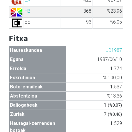
EA
425
%27,67
HB
368
%23,96
EE
93
%6,05
Fitxa
Hauteskundea
UD1987
Eguna
1987/06/10
Errolda
1.774
Eskrutinioa
% 100,00
Boto-emaileak
1.537
Abstentzioa
%13,36
Baliogabeak
1
(%0,07)
Zuriak
7
(%0,46)
Hautagai-zerrenden
1.529
botoak