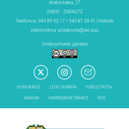
Araba kalea, 27
20800 - ZARAUTZ
Telefonoa: 943 89 00 17 / 943 81 38 41 | Helbide
elektronikoa: urolakosta@ukt.eus
Codesyntaxek garatua
HONI BURUZ
LEGE OHARRA
PUBLIZITATEA
ARAUAK
HARREMANETARAKO
RSS
Babesleak