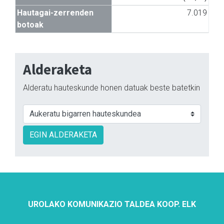
Hautagai-zerrenden
7.019
botoak
Alderaketa
Alderatu hauteskunde honen datuak beste batetkin
EGIN ALDERAKETA
UROLAKO KOMUNIKAZIO TALDEA KOOP. ELK