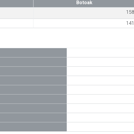
Botoak
15
14