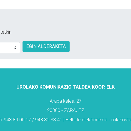
tetkin
EGIN ALDERAKETA
UROLAKO KOMUNIKAZIO TALDEA KOOP. ELK
Araba kalea, 27
20800 - ZARAUTZ
: 943 89 00 17 / 943 81 38 41 | Helbide elektronikoa: urolakos