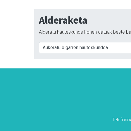
Alderaketa
Alderatu hauteskunde honen datuak beste ba
Telefonoa