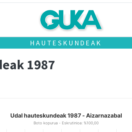
HAUTESKUNDEAK
deak 1987
Udal hauteskundeak 1987 - Aizarnazabal
Boto kopurua - Eskrutinioa: %100,00