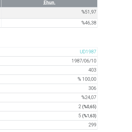
Ehun.
8
%51,97
1
%46,38
UD1987
1987/06/10
403
% 100,00
306
%24,07
2
(%0,65)
5
(%1,63)
299