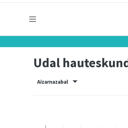
Udal hauteskun
Aizarnazabal