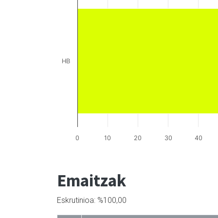
HB
0
10
20
30
40
Emaitzak
Eskrutinioa: %100,00