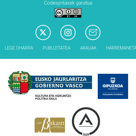
Codesyntaxek garatua
LEGE OHARRA
PUBLIZITATEA
ARAUAK
HARREMANET
Babesleak