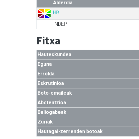
Alderdia
HB
INDEP
Fitxa
Hauteskundea
Eguna
Errolda
Eskrutinioa
Boto-emaileak
Abstentzioa
Baliogabeak
Zuriak
Hautagai-zerrenden botoak