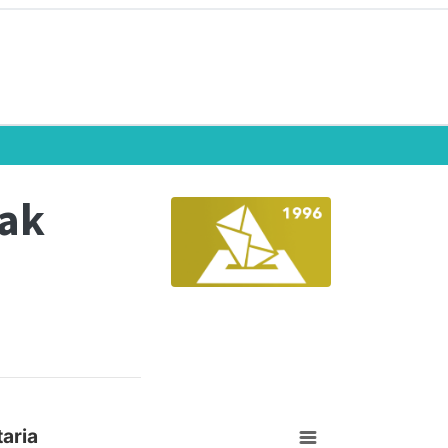
eak
aria