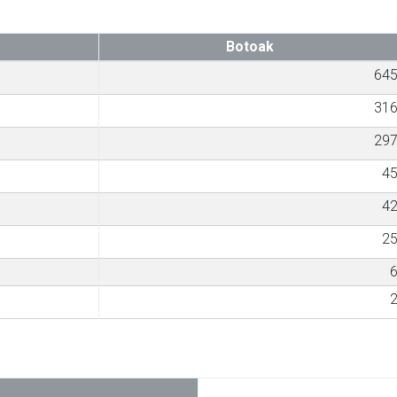
Botoak
64
31
29
4
4
2