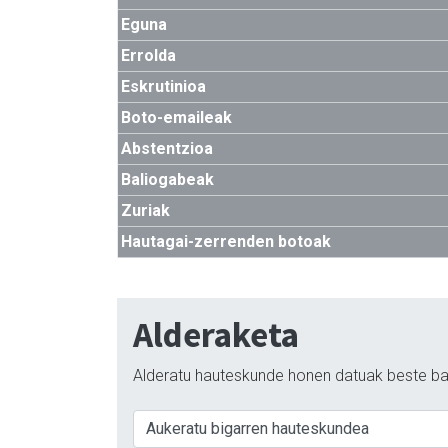
Eguna
Errolda
Eskrutinioa
Boto-emaileak
Abstentzioa
Baliogabeak
Zuriak
Hautagai-zerrenden botoak
Alderaketa
Alderatu hauteskunde honen datuak beste ba