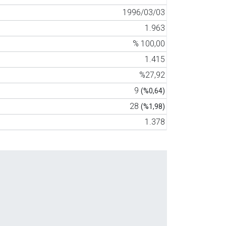
1996/03/03
1.963
% 100,00
1.415
%27,92
9
(%0,64)
28
(%1,98)
1.378