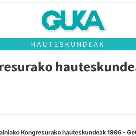
HAUTESKUNDEAK
gresurako hauteskund
ainiako Kongresurako hauteskundeak 1996 - Get