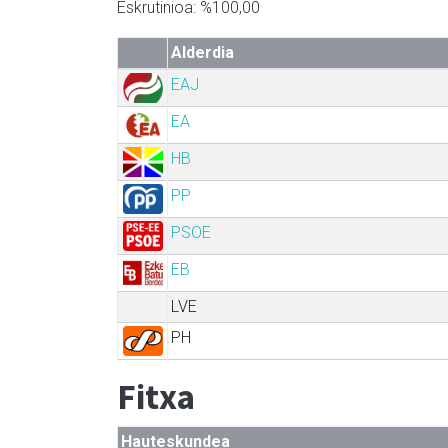
Eskrutinioa: %100,00
Alderdia
EAJ
EA
HB
PP
PSOE
EB
LVE
PH
Fitxa
Hauteskundea