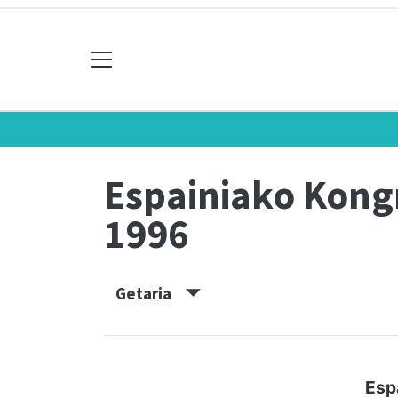
Espainiako Kon
1996
Getaria
Esp