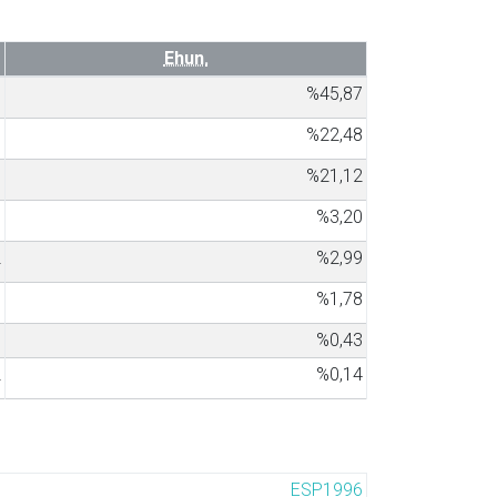
Ehun.
5
%45,87
6
%22,48
7
%21,12
5
%3,20
2
%2,99
5
%1,78
6
%0,43
2
%0,14
ESP1996