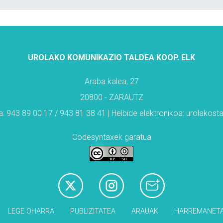
UROLAKO KOMUNIKAZIO TALDEA KOOP. ELK
Araba kalea, 27
20800 - ZARAUTZ
: 943 89 00 17 / 943 81 38 41 | Helbide elektronikoa: urolakos
Codesyntaxek garatua
LEGE OHARRA
PUBLIZITATEA
ARAUAK
HARREMANET