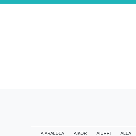
AIARALDEA
AIKOR
AIURRI
ALEA