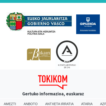
Babesleak
Gertuko informazioa, euskaraz
AMEZTI
ANBOTO
ANTXETA IRRATIA
ATARIA
AZP