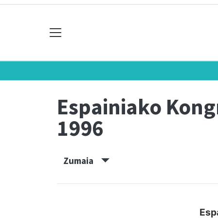
Espainiako Kon
1996
Zumaia
Esp