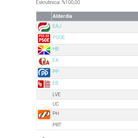
Eskrutinioa: %100,00
Alderdia
EAJ
PSOE
HB
EA
PP
EB
LVE
UC
PH
PRT