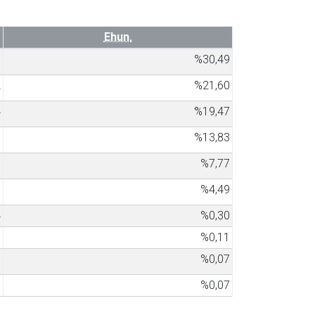
Ehun.
0
%30,49
2
%21,60
4
%19,47
5
%13,83
7
%7,77
6
%4,49
4
%0,30
5
%0,11
3
%0,07
3
%0,07