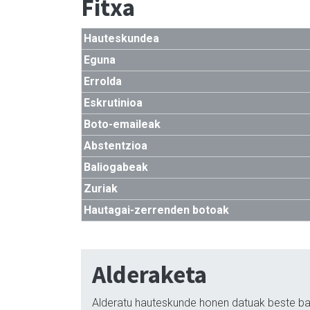
Fitxa
Hauteskundea
Eguna
Errolda
Eskrutinioa
Boto-emaileak
Abstentzioa
Baliogabeak
Zuriak
Hautagai-zerrenden botoak
Alderaketa
Alderatu hauteskunde honen datuak beste ba