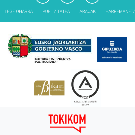
LEGE OHARRA
PUBLIZITATEA
ARAUAK
HARREMANET
Babesleak