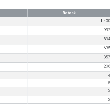
Botoak
1.40
99
89
63
35
20
1