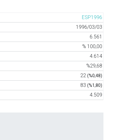
ESP1996
1996/03/03
6.561
% 100,00
4.614
%29,68
22
(%0,48)
83
(%1,80)
4.509