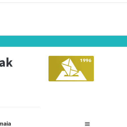
eak
maia