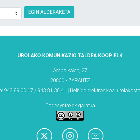
EGIN ALDERAKETA
UROLAKO KOMUNIKAZIO TALDEA KOOP. ELK
Araba kalea, 27
20800 - ZARAUTZ
: 943 89 00 17 / 943 81 38 41 | Helbide elektronikoa: urolakos
Codesyntaxek garatua