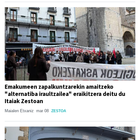
Emakumeen zapalkuntzarekin amaitzeko
"alternatiba iraultzailea" eraikitzera deitu du
Itaiak Zestoan
Maialen Etxaniz
mar 08
ZESTOA