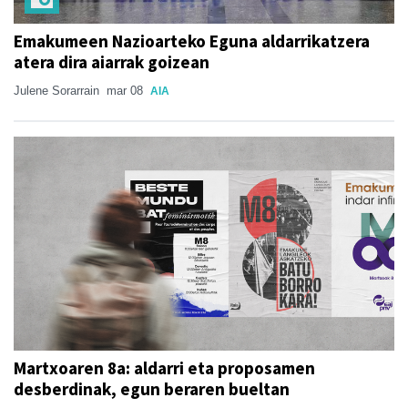
Emakumeen Nazioarteko Eguna aldarrikatzera
atera dira aiarrak goizean
Julene Sorarrain
mar 08
AIA
Martxoaren 8a: aldarri eta proposamen
desberdinak, egun beraren bueltan