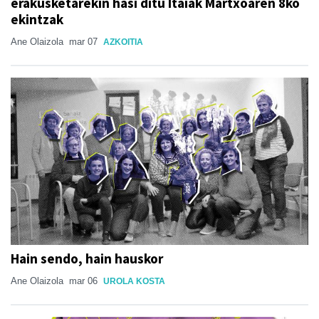
erakusketarekin hasi ditu Itaiak Martxoaren 8ko
ekintzak
Ane Olaizola
mar 07
AZKOITIA
Hain sendo, hain hauskor
Ane Olaizola
mar 06
UROLA KOSTA