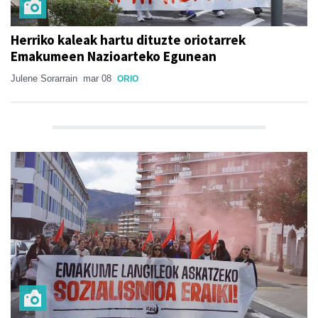
Herriko kaleak hartu dituzte oriotarrek
Emakumeen Nazioarteko Egunean
Julene Sorarrain
mar 08
ORIO