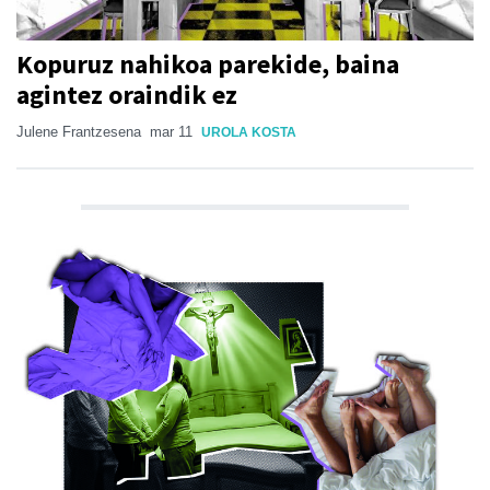
Kopuruz nahikoa parekide, baina
agintez oraindik ez
Julene Frantzesena
mar 11
UROLA KOSTA