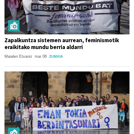
Zapalkuntza sistemen aurrean, feminismotik
eraikitako mundu berria aldarri
Maialen Etxaniz
mar 08
ZUMAIA