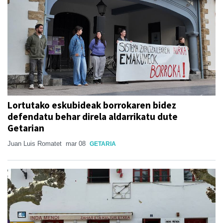
Lortutako eskubideak borrokaren bidez
defendatu behar direla aldarrikatu dute
Getarian
Juan Luis Romatet
mar 08
GETARIA