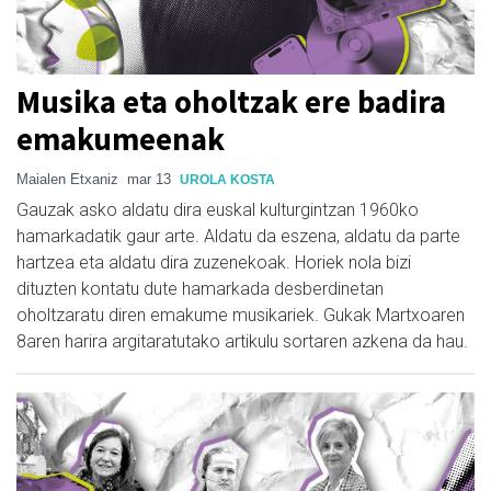
Musika eta oholtzak ere badira
emakumeenak
Maialen Etxaniz
mar 13
UROLA KOSTA
Gauzak asko aldatu dira euskal kulturgintzan 1960ko
hamarkadatik gaur arte. Aldatu da eszena, aldatu da parte
hartzea eta aldatu dira zuzenekoak. Horiek nola bizi
dituzten kontatu dute hamarkada desberdinetan
oholtzaratu diren emakume musikariek. Gukak Martxoaren
8aren harira argitaratutako artikulu sortaren azkena da hau.