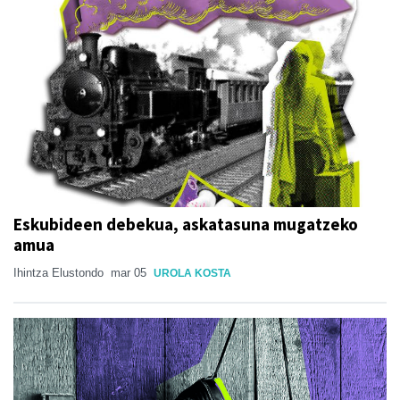
Eskubideen debekua, askatasuna mugatzeko
amua
Ihintza Elustondo
mar 05
UROLA KOSTA