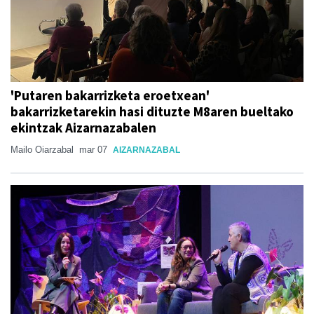
'Putaren bakarrizketa eroetxean'
bakarrizketarekin hasi dituzte M8aren bueltako
ekintzak Aizarnazabalen
Mailo Oiarzabal
mar 07
AIZARNAZABAL