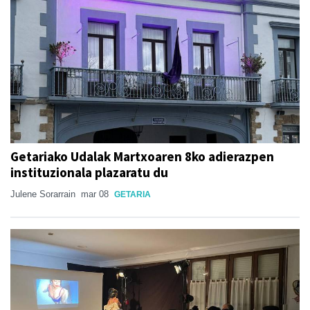
Getariako Udalak Martxoaren 8ko adierazpen
instituzionala plazaratu du
Julene Sorarrain
mar 08
GETARIA