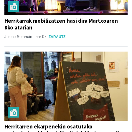
Herritarrak mobilizatzen hasi dira Martxoaren
8ko atarian
Julene Sorarrain
mar 07
ZARAUTZ
Herritarren ekarpenekin osatutako