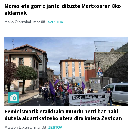
Morez eta gorriz jantzi dituzte Martxoaren 8ko
aldarriak
Mailo Oiarzabal
mar 08
AZPEITIA
Feminismotik eraikitako mundu berri bat nahi
dutela aldarrikatzeko atera dira kalera Zestoan
Maialen Etxaniz
mar 08
ZESTOA