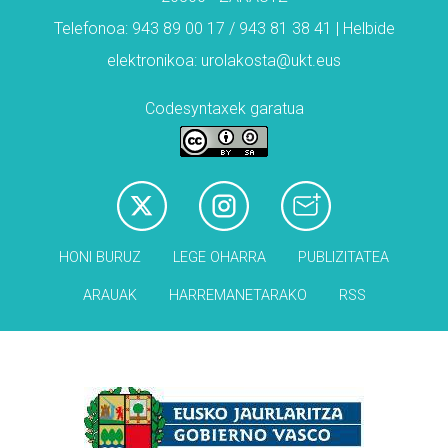
Telefonoa: 943 89 00 17 / 943 81 38 41 | Helbide
elektronikoa: urolakosta@ukt.eus
Codesyntaxek garatua
HONI BURUZ
LEGE OHARRA
PUBLIZITATEA
ARAUAK
HARREMANETARAKO
RSS
Babesleak