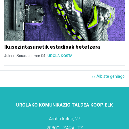
Ikusezintasunetik estadioak betetzera
Julene Sorarrain
mar 04
UROLA KOSTA
»» Albiste gehiago
UROLAKO KOMUNIKAZIO TALDEA KOOP. ELK
Araba kalea, 27
20800 - ZARAUTZ