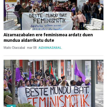
Aizarnazabalen ere feminismoa ardatz duen
mundua aldarrikatu dute
Mailo Oiarzabal
mar 08
AIZARNAZABAL