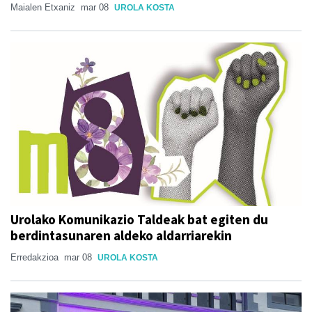
Maialen Etxaniz
mar 08
UROLA KOSTA
Urolako Komunikazio Taldeak bat egiten du
berdintasunaren aldeko aldarriarekin
Erredakzioa
mar 08
UROLA KOSTA