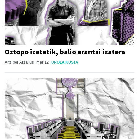
Oztopo izatetik, balio erantsi izatera
Aitziber Arzallus
mar 12
UROLA KOSTA