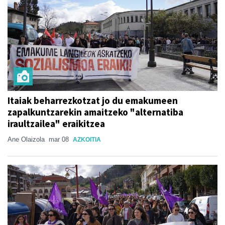
Itaiak beharrezkotzat jo du emakumeen
zapalkuntzarekin amaitzeko "alternatiba
iraultzailea" eraikitzea
Ane Olaizola
mar 08
AZKOITIA