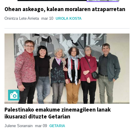
Ohean askeago, kalean moralaren atzaparretan
Onintza Lete Arrieta
mar 10
UROLA KOSTA
Palestinako emakume zinemagileen lanak
ikusarazi dituzte Getarian
Julene Sorarrain
mar 09
GETARIA