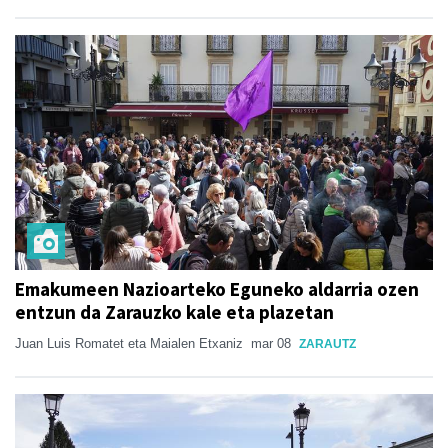
Emakumeen Nazioarteko Eguneko aldarria ozen
entzun da Zarauzko kale eta plazetan
Juan Luis Romatet eta Maialen Etxaniz
mar 08
ZARAUTZ