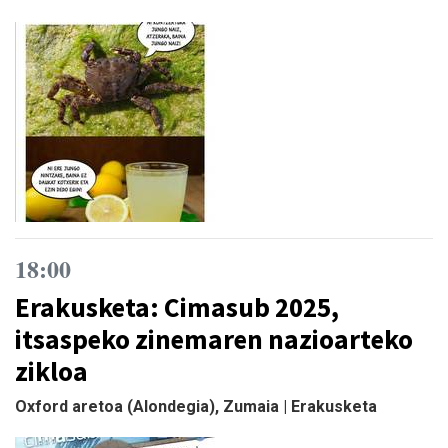
18:00
Erakusketa: Cimasub 2025,
itsaspeko zinemaren nazioarteko
zikloa
Oxford aretoa (Alondegia), Zumaia | Erakusketa