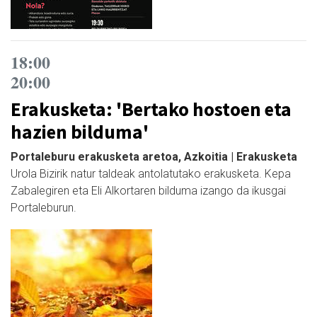
18:00
20:00
Erakusketa: 'Bertako hostoen eta
hazien bilduma'
Portaleburu erakusketa aretoa, Azkoitia | Erakusketa
Urola Bizirik natur taldeak antolatutako erakusketa. Kepa
Zabalegiren eta Eli Alkortaren bilduma izango da ikusgai
Portaleburun.