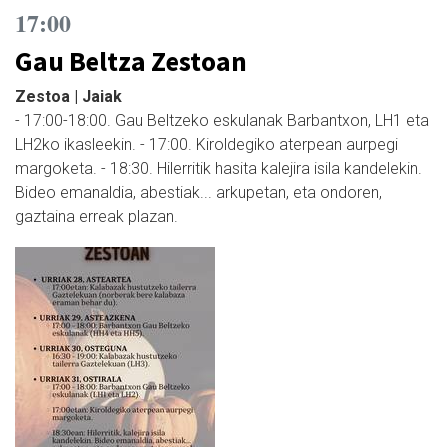
17:00
Gau Beltza Zestoan
Zestoa | Jaiak
- 17:00-18:00. Gau Beltzeko eskulanak Barbantxon, LH1 eta
LH2ko ikasleekin. - 17:00. Kiroldegiko aterpean aurpegi
margoketa. - 18:30. Hilerritik hasita kalejira isila kandelekin.
Bideo emanaldia, abestiak... arkupetan, eta ondoren,
gaztaina erreak plazan.