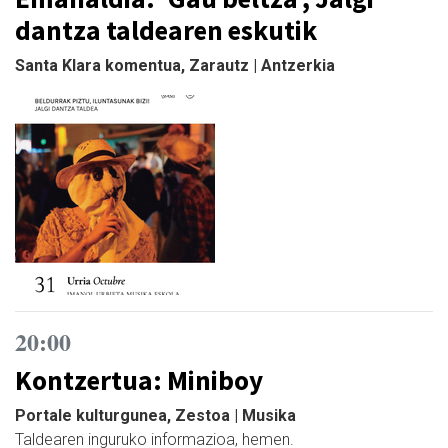
dantza taldearen eskutik
Santa Klara komentua, Zarautz | Antzerkia
20:00
Kontzertua: Miniboy
Portale kulturgunea, Zestoa | Musika
Taldearen inguruko informazioa, hemen.