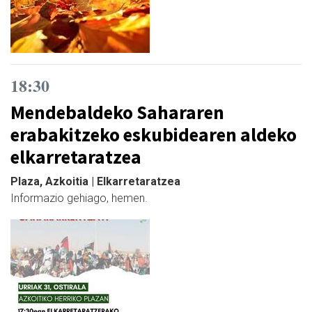
18:30
Mendebaldeko Sahararen
erabakitzeko eskubidearen aldeko
elkarretaratzea
Plaza, Azkoitia | Elkarretaratzea
Informazio gehiago, hemen.