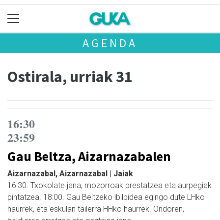
AGENDA
Ostirala, urriak 31
16:30
23:59
Gau Beltza, Aizarnazabalen
Aizarnazabal, Aizarnazabal | Jaiak
16:30. Txokolate jana, mozorroak prestatzea eta aurpegiak
pintatzea. 18:00. Gau Beltzeko ibilbidea egingo dute LHko
haurrek, eta eskulan tailerra HHko haurrek. Ondoren,