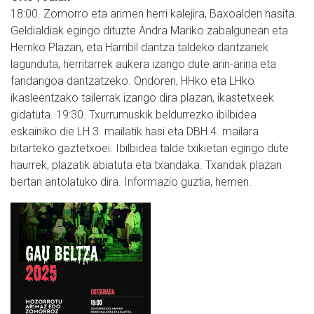
18:00. Zomorro eta arimen herri kalejira, Baxoalden hasita.
Geldialdiak egingo dituzte Andra Mariko zabalgunean eta
Herriko Plazan, eta Harribil dantza taldeko dantzariek
lagunduta, herritarrek aukera izango dute arin-arina eta
fandangoa dantzatzeko. Ondoren, HHko eta LHko
ikasleentzako tailerrak izango dira plazan, ikastetxeek
gidatuta. 19:30. Txurrumuskik beldurrezko ibilbidea
eskainiko die LH 3. mailatik hasi eta DBH 4. mailara
bitarteko gaztetxoei. Ibilbidea talde txikietan egingo dute
haurrek, plazatik abiatuta eta txandaka. Txandak plazan
bertan antolatuko dira. Informazio guztia, hemen.