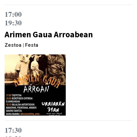
17:00
19:30
Arimen Gaua Arroabean
Zestoa | Festa
17:30