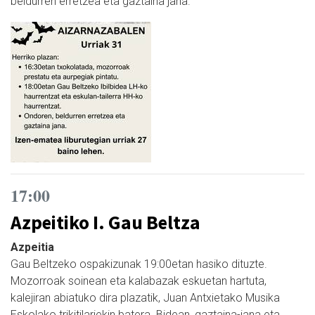
beldurren erretzea eta gaztaina jana.
17:00
Azpeitiko I. Gau Beltza
Azpeitia
Gau Beltzeko ospakizunak 19:00etan hasiko dituzte.
Mozorroak soinean eta kalabazak eskuetan hartuta,
kalejiran abiatuko dira plazatik, Juan Antxietako Musika
Eskolako trikitilariekin batera. Bidean, gaztaina-jana eta