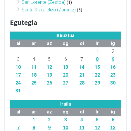
San Lorente (Zestoa)
(1)
Santa Klara eliza (Zarautz)
(5)
Egutegia
Abuztua
al
ar
az
og
ol
lr
ig
1
2
3
4
5
6
7
8
9
10
11
12
13
14
15
16
17
18
19
20
21
22
23
24
25
26
27
28
29
30
31
Iraila
al
ar
az
og
ol
lr
ig
1
2
3
4
5
6
7
8
9
10
11
12
13