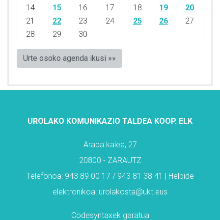
14
15
16
17
18
19
20
21
22
23
24
25
26
27
28
29
30
Urte osoko agenda ikusi »»
UROLAKO KOMUNIKAZIO TALDEA KOOP. ELK
Araba kalea, 27
20800 - ZARAUTZ
Telefonoa: 943 89 00 17 / 943 81 38 41 | Helbide
elektronikoa: urolakosta@ukt.eus
Codesyntaxek garatua