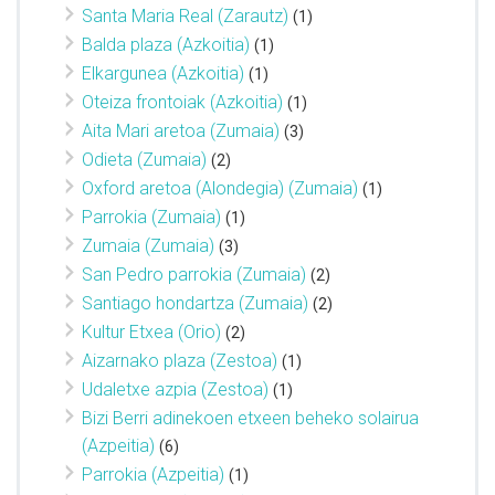
Santa Maria Real (Zarautz)
(1)
Balda plaza (Azkoitia)
(1)
Elkargunea (Azkoitia)
(1)
Oteiza frontoiak (Azkoitia)
(1)
Aita Mari aretoa (Zumaia)
(3)
Odieta (Zumaia)
(2)
Oxford aretoa (Alondegia) (Zumaia)
(1)
Parrokia (Zumaia)
(1)
Zumaia (Zumaia)
(3)
San Pedro parrokia (Zumaia)
(2)
Santiago hondartza (Zumaia)
(2)
Kultur Etxea (Orio)
(2)
Aizarnako plaza (Zestoa)
(1)
Udaletxe azpia (Zestoa)
(1)
Bizi Berri adinekoen etxeen beheko solairua
(Azpeitia)
(6)
Parrokia (Azpeitia)
(1)