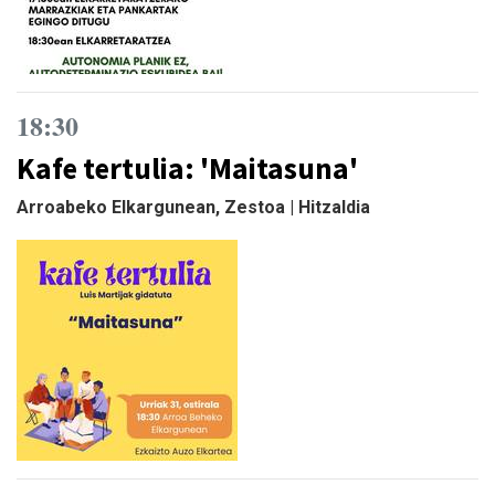
18:30
Kafe tertulia: 'Maitasuna'
Arroabeko Elkargunean, Zestoa | Hitzaldia