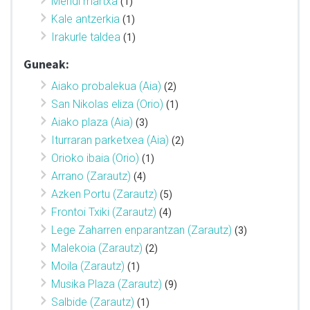
Mendi martxa
(1)
Kale antzerkia
(1)
Irakurle taldea
(1)
Guneak:
Aiako probalekua (Aia)
(2)
San Nikolas eliza (Orio)
(1)
Aiako plaza (Aia)
(3)
Iturraran parketxea (Aia)
(2)
Orioko ibaia (Orio)
(1)
Arrano (Zarautz)
(4)
Azken Portu (Zarautz)
(5)
Frontoi Txiki (Zarautz)
(4)
Lege Zaharren enparantzan (Zarautz)
(3)
Malekoia (Zarautz)
(2)
Moila (Zarautz)
(1)
Musika Plaza (Zarautz)
(9)
Salbide (Zarautz)
(1)