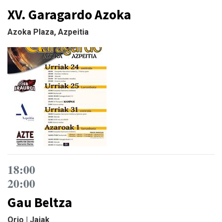
XV. Garagardo Azoka
Azoka Plaza, Azpeitia
18:00
20:00
Gau Beltza
Orio | Jaiak