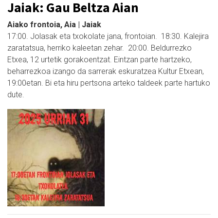
Jaiak: Gau Beltza Aian
Aiako frontoia, Aia | Jaiak
17:00. Jolasak eta txokolate jana, frontoian. 18:30. Kalejira
zaratatsua, herriko kaleetan zehar. 20:00. Beldurrezko
Etxea, 12 urtetik gorakoentzat. Eintzan parte hartzeko,
beharrezkoa izango da sarrerak eskuratzea Kultur Etxean,
19:00etan. Bi eta hiru pertsona arteko taldeek parte hartuko
dute.