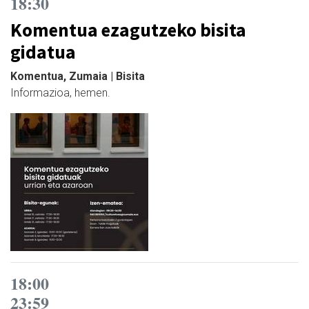
18:30
Komentua ezagutzeko bisita
gidatua
Komentua, Zumaia | Bisita
Informazioa, hemen.
18:00
23:59