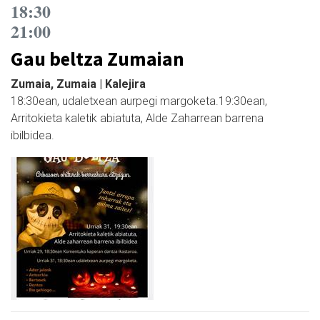
18:30
21:00
Gau beltza Zumaian
Zumaia, Zumaia | Kalejira
18:30ean, udaletxean aurpegi margoketa.19:30ean,
Arritokieta kaletik abiatuta, Alde Zaharrean barrena
ibilbidea.