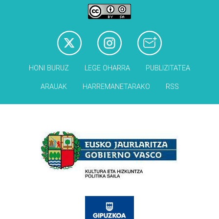
HONI BURUZ
LEGE OHARRA
PUBLIZITATEA
ARAUAK
HARREMANETARAKO
RSS
Babesleak