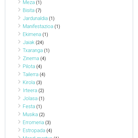
Meza
(1)
Bisita
(7)
Jardunaldia
(1)
Manifestazioa
(1)
Ekimena
(1)
Jaiak
(24)
Txaranga
(1)
Zinema
(4)
Pilota
(4)
Tailerra
(4)
Kirola
(3)
Irteera
(2)
Jolasa
(1)
Festa
(1)
Musika
(2)
Erromeria
(3)
Estropada
(4)