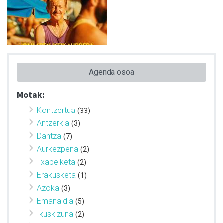
Agenda osoa
Motak:
Kontzertua
(33)
Antzerkia
(3)
Dantza
(7)
Aurkezpena
(2)
Txapelketa
(2)
Erakusketa
(1)
Azoka
(3)
Emanaldia
(5)
Ikuskizuna
(2)