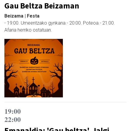
Gau Beltza Beizaman
Beizama | Festa
- 19:00. Umeentzako gynkana.- 20:00. Poteoa.- 21:00.
Afaria herriko ostatuan.
19:00
22:00
Emanaldia: 'Gau beltza', Jalgi