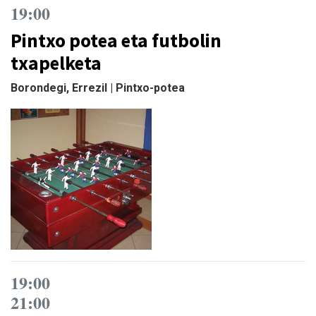
19:00
Pintxo potea eta futbolin
txapelketa
Borondegi, Errezil | Pintxo-potea
19:00
21:00