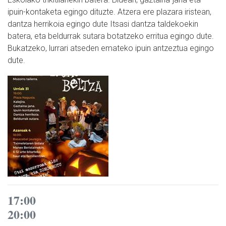
ipuin-kontaketa egingo dituzte. Atzera ere plazara iristean,
dantza herrikoia egingo dute Itsasi dantza taldekoekin
batera, eta beldurrak sutara botatzeko erritua egingo dute.
Bukatzeko, lurrari atseden emateko ipuin antzeztua egingo
dute.
17:00
20:00