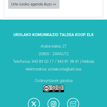
Urte osoko agenda ikusi »»
UROLAKO KOMUNIKAZIO TALDEA KOOP. ELK
Araba kalea, 27
20800 - ZARAUTZ
Telefonoa: 943 89 00 17 / 943 81 38 41 | Helbide
elektronikoa: urolakosta@ukt.eus
Codesyntaxek garatua