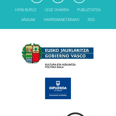
HONI BURUZ
LEGE OHARRA
PUBLIZITATEA
ARAUAK
HARREMANETARAKO
RSS
Babesleak