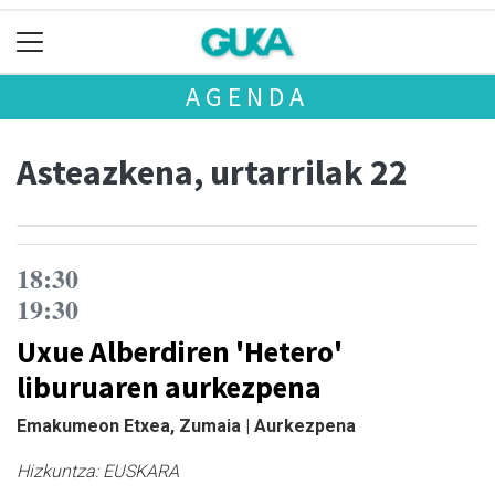
AGENDA
Asteazkena, urtarrilak 22
18:30
19:30
Uxue Alberdiren 'Hetero'
liburuaren aurkezpena
Emakumeon Etxea, Zumaia | Aurkezpena
Hizkuntza:
EUSKARA