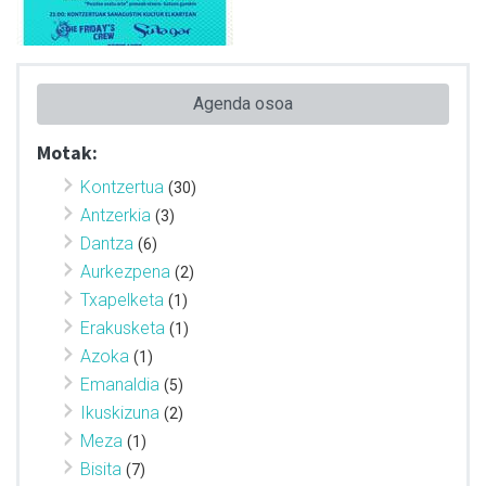
Agenda osoa
Motak:
Kontzertua
(30)
Antzerkia
(3)
Dantza
(6)
Aurkezpena
(2)
Txapelketa
(1)
Erakusketa
(1)
Azoka
(1)
Emanaldia
(5)
Ikuskizuna
(2)
Meza
(1)
Bisita
(7)