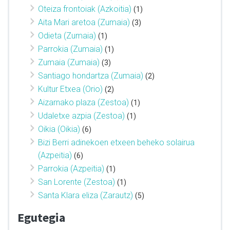
Oteiza frontoiak (Azkoitia)
(1)
Aita Mari aretoa (Zumaia)
(3)
Odieta (Zumaia)
(1)
Parrokia (Zumaia)
(1)
Zumaia (Zumaia)
(3)
Santiago hondartza (Zumaia)
(2)
Kultur Etxea (Orio)
(2)
Aizarnako plaza (Zestoa)
(1)
Udaletxe azpia (Zestoa)
(1)
Oikia (Oikia)
(6)
Bizi Berri adinekoen etxeen beheko solairua
(Azpeitia)
(6)
Parrokia (Azpeitia)
(1)
San Lorente (Zestoa)
(1)
Santa Klara eliza (Zarautz)
(5)
Egutegia