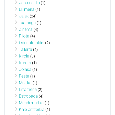
Jardunaldia
(1)
Ekimena
(1)
Jaiak
(24)
Txaranga
(1)
Zinema
(4)
Pilota
(4)
Odol ateraldia
(2)
Tailerra
(4)
Kirola
(3)
Irteera
(1)
Jolasa
(1)
Festa
(1)
Musika
(1)
Erromeria
(2)
Estropada
(4)
Mendi martxa
(1)
Kale antzerkia
(1)