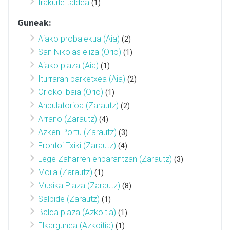
Irakurle taldea
(1)
Guneak:
Aiako probalekua (Aia)
(2)
San Nikolas eliza (Orio)
(1)
Aiako plaza (Aia)
(1)
Iturraran parketxea (Aia)
(2)
Orioko ibaia (Orio)
(1)
Anbulatorioa (Zarautz)
(2)
Arrano (Zarautz)
(4)
Azken Portu (Zarautz)
(3)
Frontoi Txiki (Zarautz)
(4)
Lege Zaharren enparantzan (Zarautz)
(3)
Moila (Zarautz)
(1)
Musika Plaza (Zarautz)
(8)
Salbide (Zarautz)
(1)
Balda plaza (Azkoitia)
(1)
Elkargunea (Azkoitia)
(1)