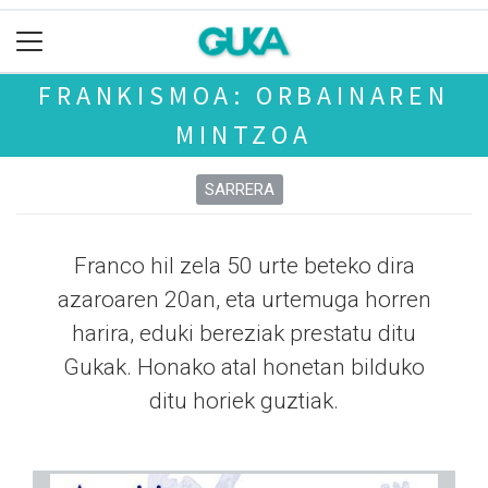
FRANKISMOA: ORBAINAREN
MINTZOA
SARRERA
Franco hil zela 50 urte beteko dira
azaroaren 20an, eta urtemuga horren
harira, eduki bereziak prestatu ditu
Gukak. Honako atal honetan bilduko
ditu horiek guztiak.