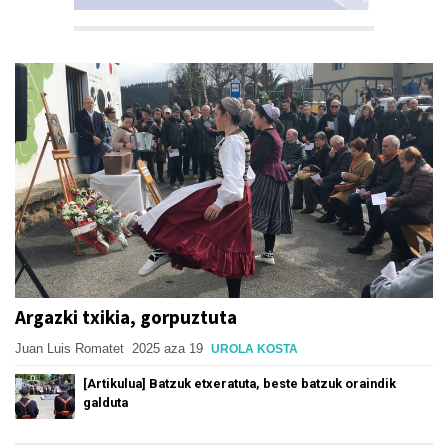
Argazki txikia, gorpuztuta
Juan Luis Romatet
2025 aza 19
UROLA KOSTA
[Artikulua] Batzuk etxeratuta, beste batzuk oraindik
galduta