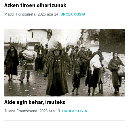
Azken tiroen oihartzunak
Maddi Txintxurreta
2025 aza 14
UROLA KOSTA
Alde egin behar, irauteko
Julene Frantzesena
2025 aza 13
UROLA KOSTA