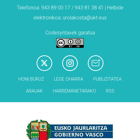
Telefonoa: 943 89 00 17 / 943 81 38 41 | Helbide
elektronikoa: urolakosta@ukt.eus
Codesyntaxek garatua
HONI BURUZ
LEGE OHARRA
PUBLIZITATEA
ARAUAK
HARREMANETARAKO
RSS
Babesleak