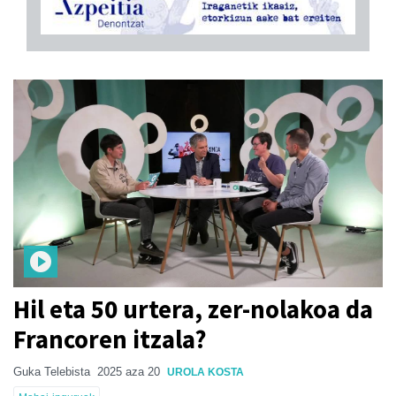
Hil eta 50 urtera, zer-nolakoa da
Francoren itzala?
Guka Telebista
2025 aza 20
UROLA KOSTA