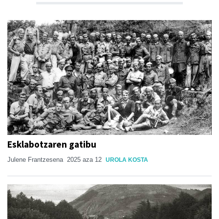
Esklabotzaren gatibu
Julene Frantzesena
2025 aza 12
UROLA KOSTA