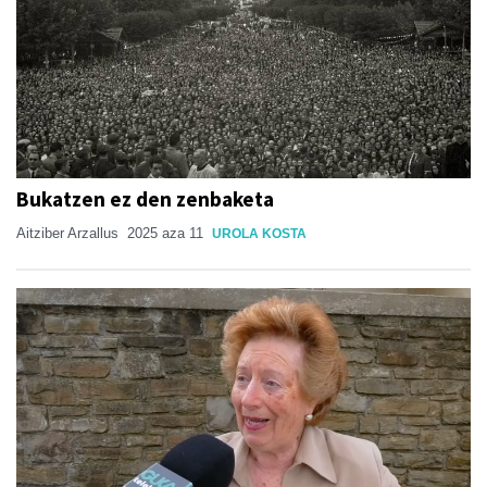
Bukatzen ez den zenbaketa
Aitziber Arzallus
2025 aza 11
UROLA KOSTA