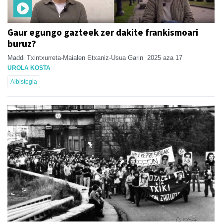
Gaur egungo gazteek zer dakite frankismoari
buruz?
Maddi Txintxurreta-Maialen Etxaniz-Usua Garin
2025 aza 17
UROLA KOSTA
Albistegia