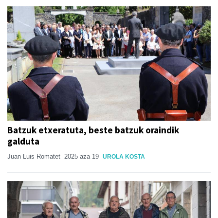
Batzuk etxeratuta, beste batzuk oraindik
galduta
Juan Luis Romatet
2025 aza 19
UROLA KOSTA