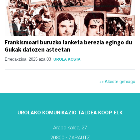
Frankismoari buruzko lanketa berezia egingo du
Gukak datozen asteetan
Erredakzioa
2025 aza 03
UROLA KOSTA
»» Albiste gehiago
UROLAKO KOMUNIKAZIO TALDEA KOOP. ELK
Araba kalea, 27
20800 - ZARAUTZ