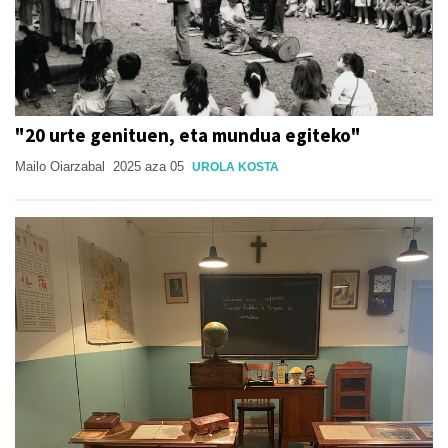
"20 urte genituen, eta mundua egiteko"
Mailo Oiarzabal
2025 aza 05
UROLA KOSTA