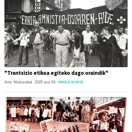
"Trantsizio etikoa egiteko dago oraindik"
Aritz Mutiozabal
2025 aza 04
UROLA KOSTA