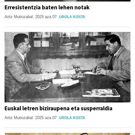
Erresistentzia baten lehen notak
Aritz Mutiozabal
2025 aza 07
UROLA KOSTA
Euskal letren biziraupena eta susperraldia
Aritz Mutiozabal
2025 aza 07
UROLA KOSTA