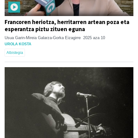
Francoren heriotza, herritarren artean poza eta
esperantza piztu zituen eguna
Usua Garin-Mireia Galarza-Gorka Eizagirre
2025 aza 10
UROLA KOSTA
Albistegia