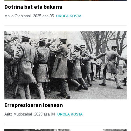
Dotrina bat eta bakarra
Mailo Oiarzabal
2025 aza 05
UROLA KOSTA
Errepresioaren izenean
Aritz Mutiozabal
2025 aza 04
UROLA KOSTA