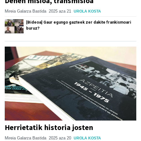
Denen misioa, transmisioa
Mireia Galarza Bastida
2025 aza 21
UROLA KOSTA
[Bideoa] Gaur egungo gazteek zer dakite frankismoari
buruz?
Herrietatik historia josten
Mireia Galarza Bastida
2025 aza 20
UROLA KOSTA