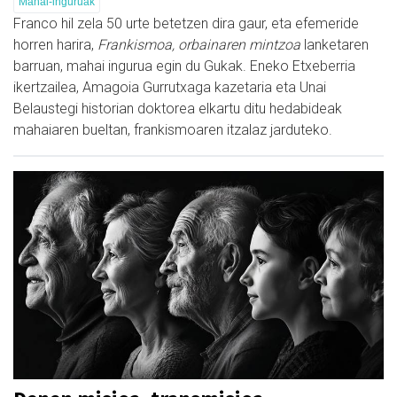
Mahai-inguruak
Franco hil zela 50 urte betetzen dira gaur, eta efemeride
horren harira,
Frankismoa, orbainaren mintzoa
lanketaren
barruan, mahai ingurua egin du Gukak. Eneko Etxeberria
ikertzailea, Amagoia Gurrutxaga kazetaria eta Unai
Belaustegi historian doktorea elkartu ditu hedabideak
mahaiaren bueltan, frankismoaren itzalaz jarduteko.