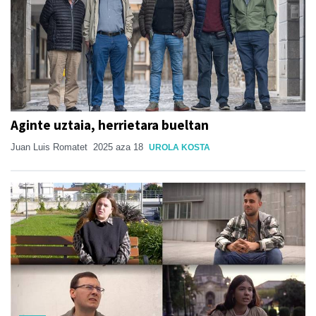
Aginte uztaia, herrietara bueltan
Juan Luis Romatet
2025 aza 18
UROLA KOSTA