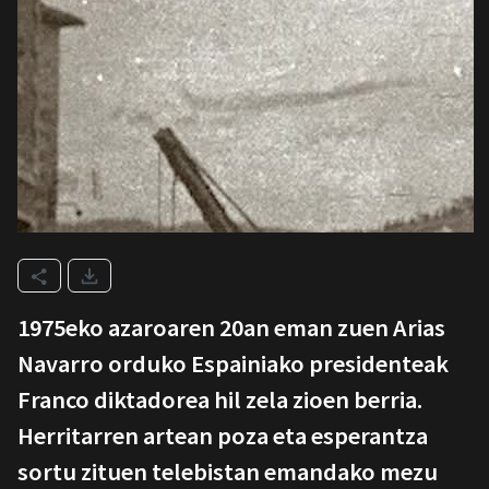
1975eko azaroaren 20an eman zuen Arias
Navarro orduko Espainiako presidenteak
Franco diktadorea hil zela zioen berria.
Herritarren artean poza eta esperantza
sortu zituen telebistan emandako mezu