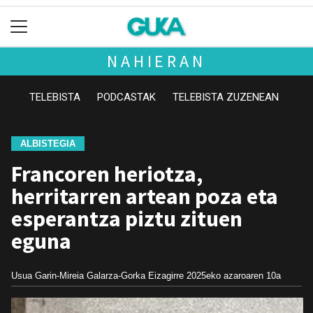
NAHIERAN
TELEBISTA
PODCASTAK
TELEBISTA ZUZENEAN
ALBISTEGIA
Francoren heriotza,
herritarren artean poza eta
esperantza piztu zituen
eguna
Usua Garin-Mireia Galarza-Gorka Eizagirre
2025eko azaroaren 10a