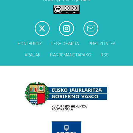
HONI BURUZ
LEGE OHARRA
PUBLIZITATEA
ARAUAK
HARREMANETARAKO
RSS
Babesleak