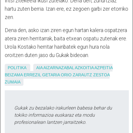
iritsi zitekeela ikusi zutelako. Dena den, zuhurtziaz
hartu zuten berria. Izan ere, ez zegoen garbi zer etorriko
zen.
Dena den, asko izan ziren egun hartan kalera ospatzera
atera ziren herritarrak, baita etxean ospatu zutenak ere.
Urola Kostako herritar hainbatek egun hura nola
oroitzen duten jaso du Gukak bideoan.
POLITIKA
AIA
AIZARNAZABAL
AZKOITIA
AZPEITIA
BEIZAMA
ERREZIL
GETARIA
ORIO
ZARAUTZ
ZESTOA
ZUMAIA
Gukak zu bezalako irakurleen babesa behar du
tokiko informazioa euskaraz eta modu
profesionalean lantzen jarraitzeko.