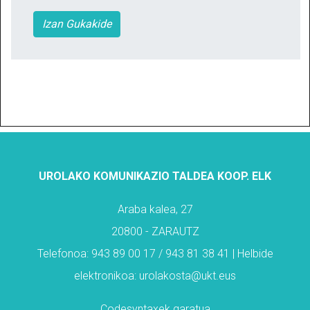
Izan Gukakide
UROLAKO KOMUNIKAZIO TALDEA KOOP. ELK
Araba kalea, 27
20800 - ZARAUTZ
Telefonoa: 943 89 00 17 / 943 81 38 41 | Helbide
elektronikoa: urolakosta@ukt.eus
Codesyntaxek garatua