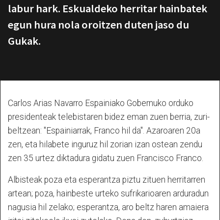
labur hark. Eskualdeko herritar hainbatek
egun hura nola oroitzen duten jaso du
Gukak.
Carlos Arias Navarro Espainiako Gobernuko orduko
presidenteak telebistaren bidez eman zuen berria, zuri-
beltzean: "Espainiarrak, Franco hil da". Azaroaren 20a
zen, eta hilabete inguruz hil zorian izan ostean zendu
zen 35 urtez diktadura gidatu zuen Francisco Franco.
Albisteak poza eta esperantza piztu zituen herritarren
artean; poza, hainbeste urteko sufrikarioaren arduradun
nagusia hil zelako; esperantza, aro beltz haren amaiera