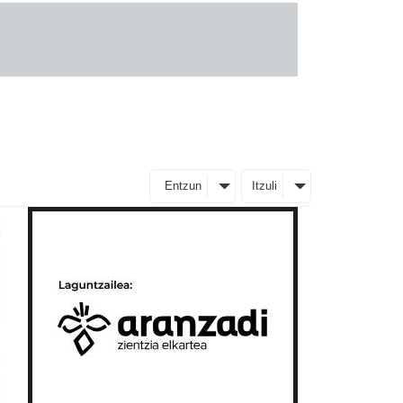
Entzun
Itzuli