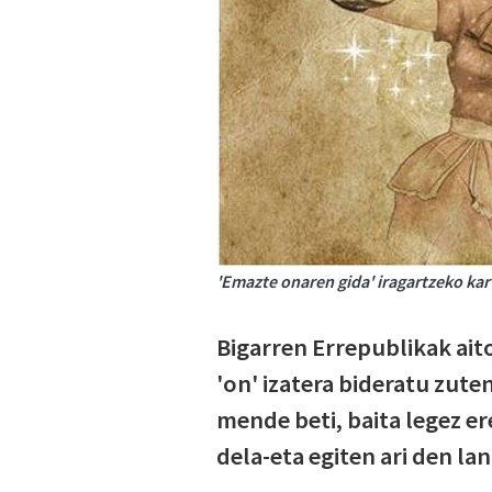
'Emazte onaren gida' iragartzeko kar
Bigarren Errepublikak ai
'on' izatera bideratu zu
mende beti, baita legez e
dela-eta egiten ari den l