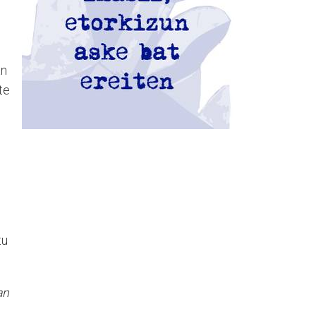
an
te
tu
an