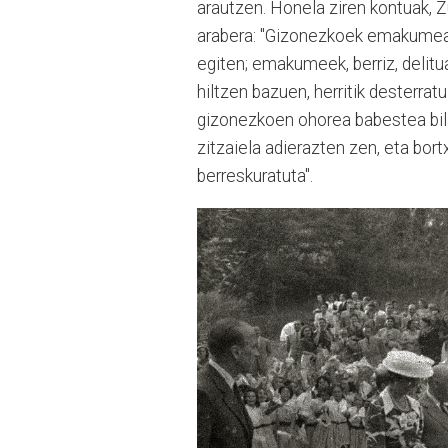
arautzen. Honela ziren kontuak, 
arabera: "Gizonezkoek emakumea 
egiten; emakumeek, berriz, delit
hiltzen bazuen, herritik desterratu
gizonezkoen ohorea babestea bi
zitzaiela adierazten zen, eta bo
berreskuratuta".