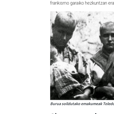
frankismo garaiko hezkuntzan era
Burua soildutako emakumeak Toledok