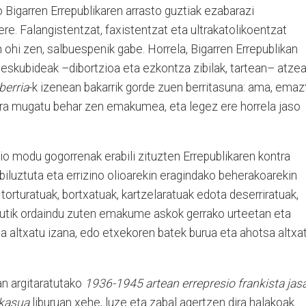
o Bigarren Errepublikaren arrasto guztiak ezabarazi
e. Falangistentzat, faxistentzat eta ultrakatolikoentzat
n ohi zen, salbuespenik gabe. Horrela, Bigarren Errepublikan
 eskubideak –dibortzioa eta ezkontza zibilak, tartean– atze
erria
-k izenean bakarrik gorde zuen berritasuna: ama, emaz
tera mugatu behar zen emakumea, eta legez ere horrela jaso
sio modu gogorrenak erabili zituzten Errepublikaren kontra
biluztuta eta errizino olioarekin eragindako beherakoarekin
, torturatuak, bortxatuak, kartzelaratuak edota deserriratuak,
arrutik ordaindu zuten emakume askok gerrako urteetan eta
a altxatu izana, edo etxekoren batek burua eta ahotsa altxa
n argitaratutako
1936-1945 artean errepresio frankista jas
kasua
liburuan xehe, luze eta zabal agertzen dira halakoak.