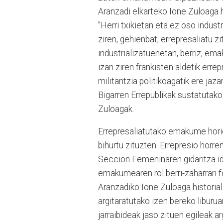
Aranzadi elkarteko Ione Zuloaga hi
"Herri txikietan eta ez oso indus
ziren, gehienbat, errepresaliatu z
industrializatuenetan, berriz, em
izan ziren frankisten aldetik err
militantzia politikoagatik ere jaz
Bigarren Errepublikak sustatutak
Zuloagak.
Errepresaliatutako emakume horie
bihurtu zituzten. Errepresio horre
Seccion Femeninaren gidaritza id
emakumearen rol berri-zaharrari 
Aranzadiko Ione Zuloaga historial
argitaratutako izen bereko liburu
jarraibideak jaso zituen egileak ar