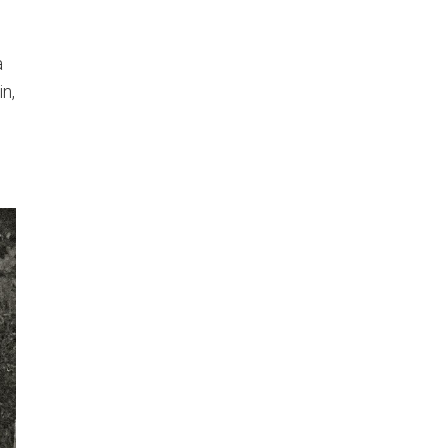
a
in,
n