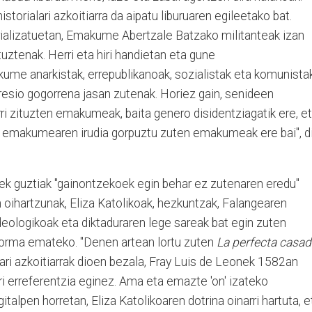
storialari azkoitiarra da aipatu liburuaren egileetako bat.
trializatuetan, Emakume Abertzale Batzako militanteak izan
ituztenak. Herri eta hiri handietan eta gune
akume anarkistak, errepublikanoak, sozialistak eta komunista
epresio gogorrena jasan zutenak. Horiez gain, senideen
arri zituzten emakumeak, baita genero disidentziagatik ere, e
o emakumearen irudia gorpuztu zuten emakumeak ere bai", d
k guztiak "gainontzekoek egin behar ez zutenaren eredu"
n oihartzunak, Eliza Katolikoak, hezkuntzak, Falangearen
eologikoak eta diktaduraren lege sareak bat egin zuten
forma emateko. "Denen artean lortu zuten
La perfecta casad
ari azkoitiarrak dioen bezala, Fray Luis de Leonek 1582an
ari erreferentzia eginez. Ama eta emazte 'on' izateko
gitalpen horretan, Eliza Katolikoaren dotrina oinarri hartuta, e