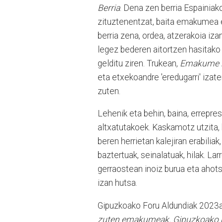
Berria
. Dena zen berria Espainiak
zituztenentzat, baita emakumea er
berria zena, ordea, atzerakoia iza
legez bederen aitortzen hasitako
gelditu ziren. Trukean,
Emakume b
eta etxekoandre 'eredugarri' iza
zuten.
Lehenik eta behin, baina, errepre
altxatutakoek. Kaskamotz utzita, 
beren herrietan kalejiran erabiliak
baztertuak, seinalatuak, hilak. L
gerraostean inoiz burua eta ahots
izan hutsa.
Gipuzkoako Foru Aldundiak 2023a
zuten emakumeak. Gipuzkoako 