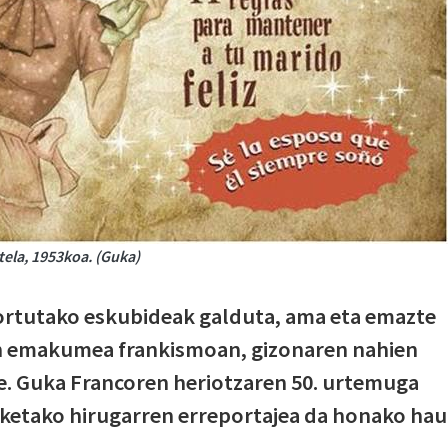
tela, 1953koa. (Guka)
tortutako eskubideak galduta, ama eta emazte
ten emakumea frankismoan, gizonaren nahien
re. Guka Francoren heriotzaren 50. urtemuga
anketako hirugarren erreportajea da honako hau