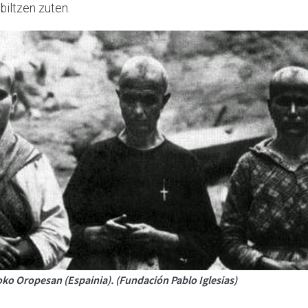
biltzen zuten.
o Oropesan (Espainia). (Fundación Pablo Iglesias)