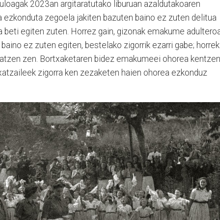
Zuloagak 2023an argitaratutako liburuan azaldutakoaren
ezkonduta zegoela jakiten bazuten baino ez zuten delitua
ua beti egiten zuten. Horrez gain, gizonak emakume adultero
 baino ez zuten egiten, bestelako zigorrik ezarri gabe; horrek
latzen zen. Bortxaketaren bidez emakumeei ohorea kentze
rtxatzaileek zigorra ken zezaketen haien ohorea ezkonduz