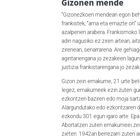
Gizonen mende
"Gizonezkoen mendean egon behar
frankistek, "ama eta emazte on" i
azalpenen arabera. Frankismoko 
adin nagusiko ez ziren artean, a
zirenean, senarrarena. Are gehia
agintariengana jo zezakeen lagun
justizia frankistarengana jo zez
Gizon zein emakume, 21 urte betet
legez, emakumeek ezin zuten gura
ezkontzen baziren edo moja sart
Alargundutako edo ezkontzaren d
ezkondu 301 egun igaro arte. Epa
Abortatzen zuten emakumeei zein
zieten. 1942an berrezarri zuten 