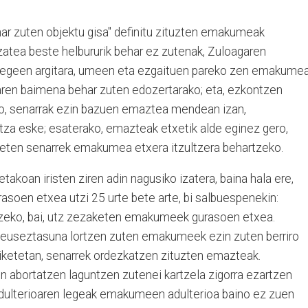
 zuten objektu gisa" definitu zituzten emakumeak
zatea beste helbururik behar ez zutenak, Zuloagaren
legeen argitara, umeen eta ezgaituen pareko zen emakumea
itaren baimena behar zuten edozertarako; eta, ezkontzen
go, senarrak ezin bazuen emaztea mendean izan,
tza eske; esaterako, emazteak etxetik alde eginez gero,
aketen senarrek emakumea etxera itzultzera behartzeko.
akoan iristen ziren adin nagusiko izatera, baina hala ere,
soen etxea utzi 25 urte bete arte, bi salbuespenekin:
zeko, bai, utz zezaketen emakumeek gurasoen etxea.
euseztasuna lortzen zuten emakumeek ezin zuten berriro
iketetan, senarrek ordezkatzen zituzten emazteak.
 abortatzen laguntzen zutenei kartzela zigorra ezartzen
adulterioaren legeak emakumeen adulterioa baino ez zuen