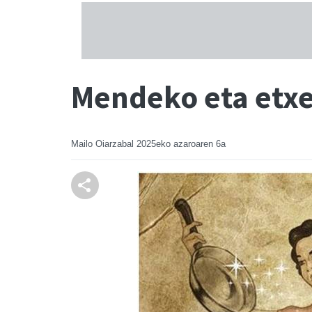
Mendeko eta etx
Mailo Oiarzabal
2025eko azaroaren 6a