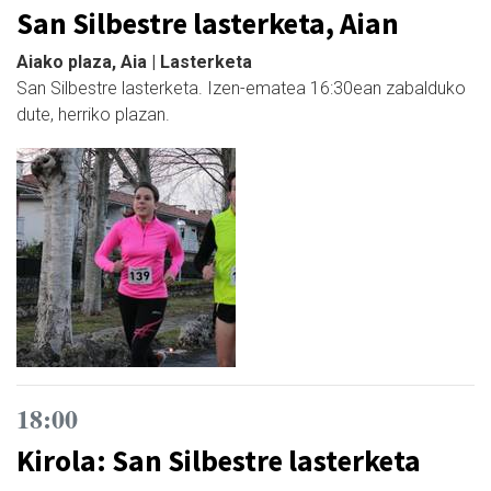
San Silbestre lasterketa, Aian
Aiako plaza, Aia | Lasterketa
San Silbestre lasterketa. Izen-ematea 16:30ean zabalduko
dute, herriko plazan.
18:00
Kirola: San Silbestre lasterketa