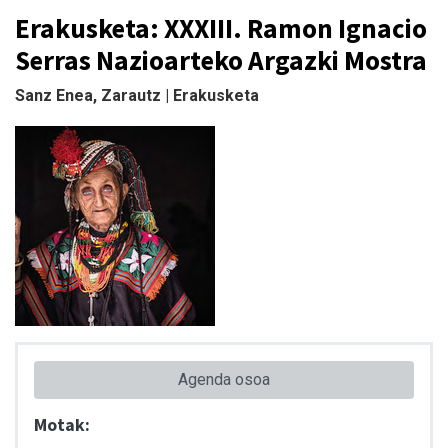
Erakusketa: XXXIII. Ramon Ignacio
Serras Nazioarteko Argazki Mostra
Sanz Enea, Zarautz | Erakusketa
Agenda osoa
Motak: