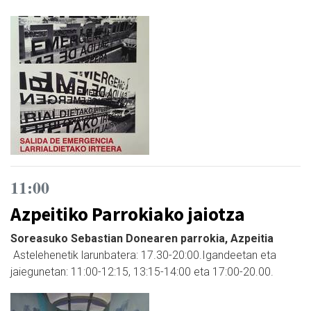
11:00
Azpeitiko Parrokiako jaiotza
Soreasuko Sebastian Donearen parrokia, Azpeitia
Astelehenetik larunbatera: 17.30-20:00.Igandeetan eta
jaiegunetan: 11:00-12:15, 13:15-14:00 eta 17:00-20.00.