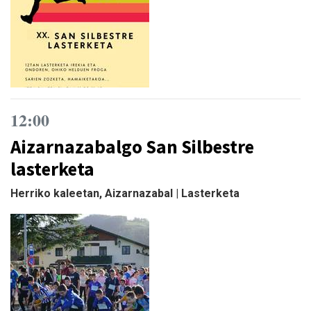
12:00
Aizarnazabalgo San Silbestre
lasterketa
Herriko kaleetan, Aizarnazabal | Lasterketa