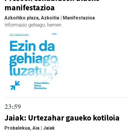
manifestazioa
Azkoitiko plaza, Azkoitia | Manifestazioa
Informazio gehiago, hemen.
23:59
Jaiak: Urtezahar gaueko kotiloia
Probalekua, Aia | Jaiak