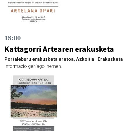
18:00
Kattagorri Artearen erakusketa
Portaleburu erakusketa aretoa, Azkoitia | Erakusketa
Informazio gehiago, hemen.