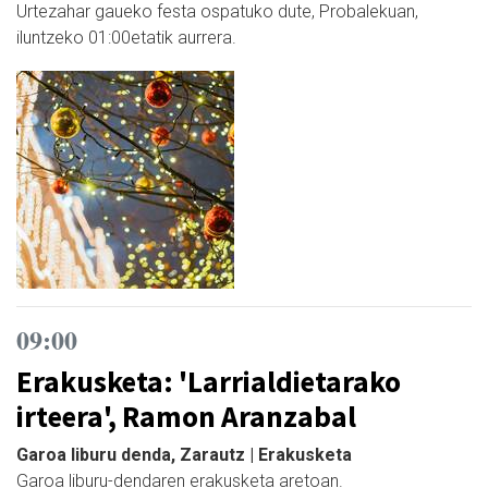
Urtezahar gaueko festa ospatuko dute, Probalekuan,
iluntzeko 01:00etatik aurrera.
09:00
Erakusketa: 'Larrialdietarako
irteera', Ramon Aranzabal
Garoa liburu denda, Zarautz | Erakusketa
Garoa liburu-dendaren erakusketa aretoan.