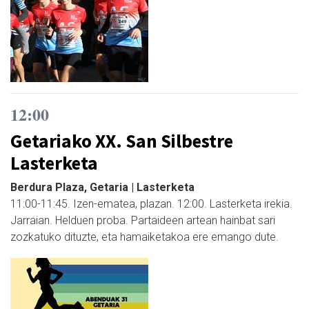
12:00
Getariako XX. San Silbestre
Lasterketa
Berdura Plaza, Getaria | Lasterketa
11:00-11:45. Izen-ematea, plazan. 12:00. Lasterketa irekia.
Jarraian. Helduen proba. Partaideen artean hainbat sari
zozkatuko dituzte, eta hamaiketakoa ere emango dute.