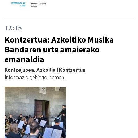
12:15
Kontzertua: Azkoitiko Musika
Bandaren urte amaierako
emanaldia
Kontzejupea, Azkoitia | Kontzertua
Informazio gehiago, hemen.