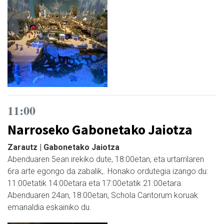
11:00
Narroseko Gabonetako Jaiotza
Zarautz | Gabonetako Jaiotza
Abenduaren 5ean irekiko dute, 18:00etan, eta urtarrilaren
6ra arte egongo da zabalik,. Honako ordutegia izango du:
11:00etatik 14:00etara eta 17:00etatik 21:00etara.
Abenduaren 24an, 18:00etan, Schola Cantorum koruak
emanaldia eskainiko du.