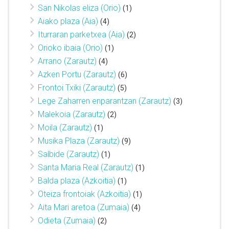
San Nikolas eliza (Orio)
(1)
Aiako plaza (Aia)
(4)
Iturraran parketxea (Aia)
(2)
Orioko ibaia (Orio)
(1)
Arrano (Zarautz)
(4)
Azken Portu (Zarautz)
(6)
Frontoi Txiki (Zarautz)
(5)
Lege Zaharren enparantzan (Zarautz)
(3)
Malekoia (Zarautz)
(2)
Moila (Zarautz)
(1)
Musika Plaza (Zarautz)
(9)
Salbide (Zarautz)
(1)
Santa Maria Real (Zarautz)
(1)
Balda plaza (Azkoitia)
(1)
Oteiza frontoiak (Azkoitia)
(1)
Aita Mari aretoa (Zumaia)
(4)
Odieta (Zumaia)
(2)