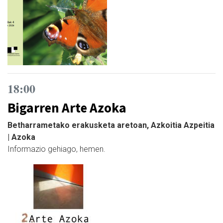
18:00
Bigarren Arte Azoka
Betharrametako erakusketa aretoan, Azkoitia Azpeitia
| Azoka
Informazio gehiago, hemen.