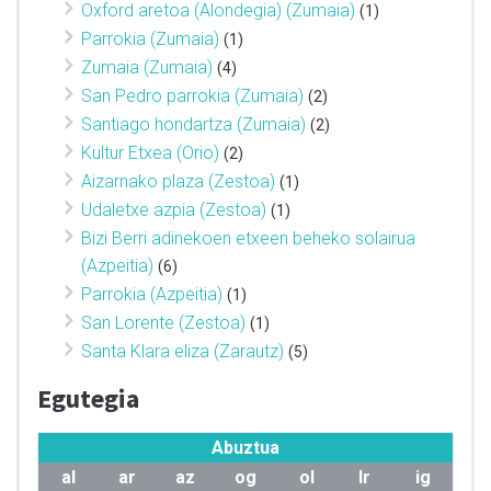
Oxford aretoa (Alondegia) (Zumaia)
(1)
Parrokia (Zumaia)
(1)
Zumaia (Zumaia)
(4)
San Pedro parrokia (Zumaia)
(2)
Santiago hondartza (Zumaia)
(2)
Kultur Etxea (Orio)
(2)
Aizarnako plaza (Zestoa)
(1)
Udaletxe azpia (Zestoa)
(1)
Bizi Berri adinekoen etxeen beheko solairua
(Azpeitia)
(6)
Parrokia (Azpeitia)
(1)
San Lorente (Zestoa)
(1)
Santa Klara eliza (Zarautz)
(5)
Egutegia
Abuztua
al
ar
az
og
ol
lr
ig