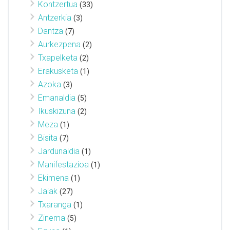
Kontzertua
(33)
Antzerkia
(3)
Dantza
(7)
Aurkezpena
(2)
Txapelketa
(2)
Erakusketa
(1)
Azoka
(3)
Emanaldia
(5)
Ikuskizuna
(2)
Meza
(1)
Bisita
(7)
Jardunaldia
(1)
Manifestazioa
(1)
Ekimena
(1)
Jaiak
(27)
Txaranga
(1)
Zinema
(5)