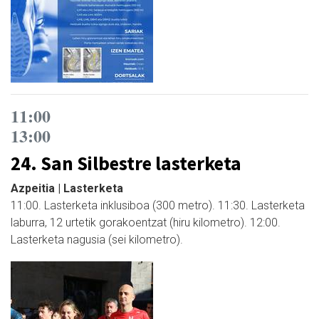
11:00
13:00
24. San Silbestre lasterketa
Azpeitia | Lasterketa
11:00. Lasterketa inklusiboa (300 metro). 11:30. Lasterketa
laburra, 12 urtetik gorakoentzat (hiru kilometro). 12:00.
Lasterketa nagusia (sei kilometro).