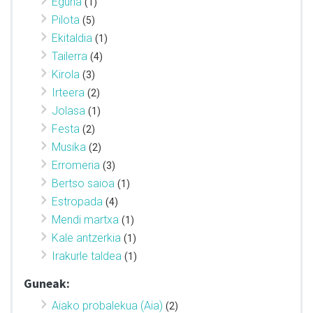
Eguna
(1)
Pilota
(5)
Ekitaldia
(1)
Tailerra
(4)
Kirola
(3)
Irteera
(2)
Jolasa
(1)
Festa
(2)
Musika
(2)
Erromeria
(3)
Bertso saioa
(1)
Estropada
(4)
Mendi martxa
(1)
Kale antzerkia
(1)
Irakurle taldea
(1)
Guneak:
Aiako probalekua (Aia)
(2)