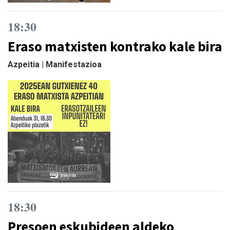
18:30
Eraso matxisten kontrako kale bira
Azpeitia | Manifestazioa
18:30
Presoen eskubideen aldeko