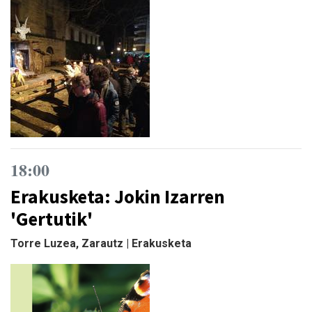
18:00
Erakusketa: Jokin Izarren
'Gertutik'
Torre Luzea, Zarautz | Erakusketa