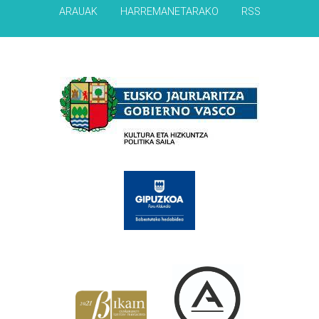
ARAUAK
HARREMANETARAKO
RSS
Babesleak