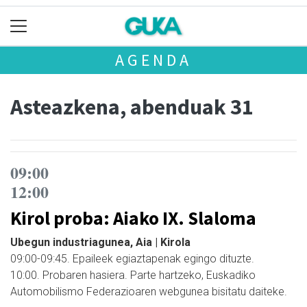
AGENDA
Asteazkena, abenduak 31
09:00
12:00
Kirol proba: Aiako IX. Slaloma
Ubegun industriagunea, Aia | Kirola
09:00-09:45. Epaileek egiaztapenak egingo dituzte.
10:00. Probaren hasiera. Parte hartzeko, Euskadiko
Automobilismo Federazioaren webgunea bisitatu daiteke.