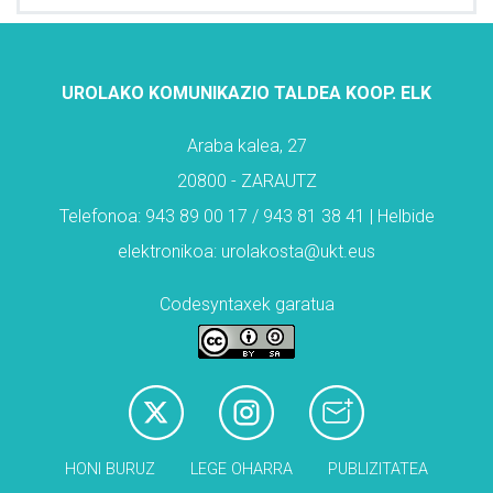
UROLAKO KOMUNIKAZIO TALDEA KOOP. ELK
Araba kalea, 27
20800 - ZARAUTZ
Telefonoa: 943 89 00 17 / 943 81 38 41 | Helbide
elektronikoa: urolakosta@ukt.eus
Codesyntaxek garatua
HONI BURUZ
LEGE OHARRA
PUBLIZITATEA