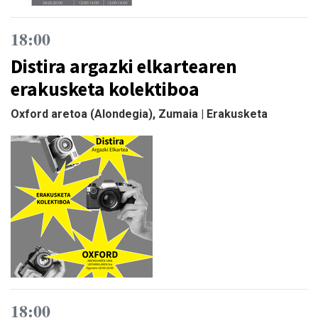
18:00
Distira argazki elkartearen
erakusketa kolektiboa
Oxford aretoa (Alondegia), Zumaia | Erakusketa
18:00