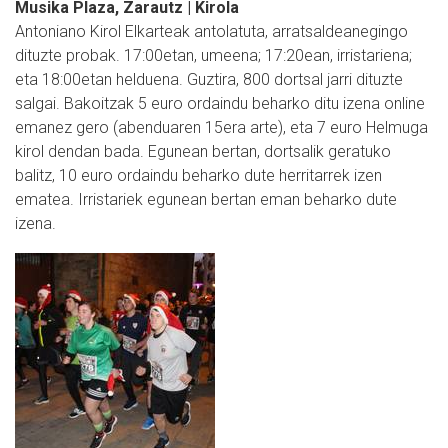
Musika Plaza, Zarautz | Kirola
Antoniano Kirol Elkarteak antolatuta, arratsaldeanegingo
dituzte probak. 17:00etan, umeena; 17:20ean, irristariena;
eta 18:00etan helduena. Guztira, 800 dortsal jarri dituzte
salgai. Bakoitzak 5 euro ordaindu beharko ditu izena online
emanez gero (abenduaren 15era arte), eta 7 euro Helmuga
kirol dendan bada. Egunean bertan, dortsalik geratuko
balitz, 10 euro ordaindu beharko dute herritarrek izen
ematea. Irristariek egunean bertan eman beharko dute
izena.