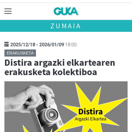
ZUMAIA
2025/12/18 - 2026/01/09
18:00
ERAKUSKETA
Distira argazki elkartearen
erakusketa kolektiboa