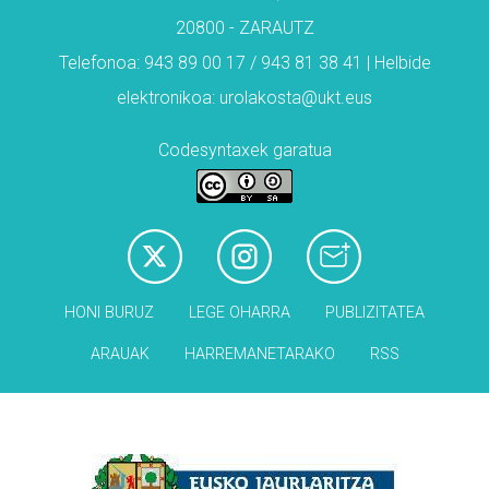
20800 - ZARAUTZ
Telefonoa: 943 89 00 17 / 943 81 38 41 | Helbide
elektronikoa: urolakosta@ukt.eus
Codesyntaxek garatua
HONI BURUZ
LEGE OHARRA
PUBLIZITATEA
ARAUAK
HARREMANETARAKO
RSS
Babesleak