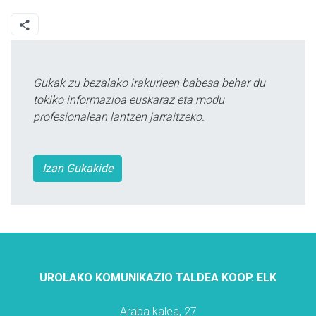
Gukak zu bezalako irakurleen babesa behar du
tokiko informazioa euskaraz eta modu
profesionalean lantzen jarraitzeko.
Izan Gukakide
UROLAKO KOMUNIKAZIO TALDEA KOOP. ELK
Araba kalea, 27