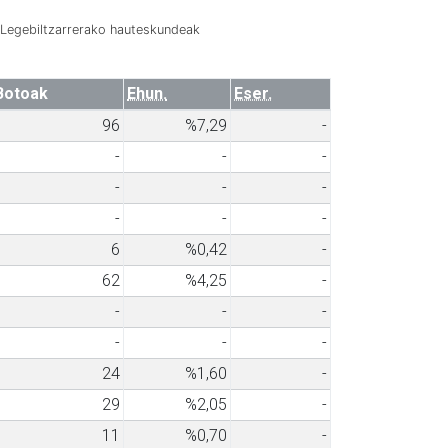
Legebiltzarrerako hauteskundeak
Botoak
Ehun.
Eser.
96
%7,29
-
-
-
-
-
-
-
-
-
-
6
%0,42
-
62
%4,25
-
-
-
-
-
-
-
24
%1,60
-
29
%2,05
-
11
%0,70
-