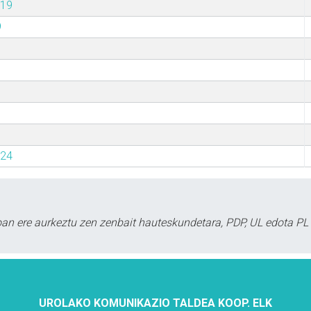
019
9
024
oan ere aurkeztu zen zenbait hauteskundetara, PDP, UL edota PL 
UROLAKO KOMUNIKAZIO TALDEA KOOP. ELK