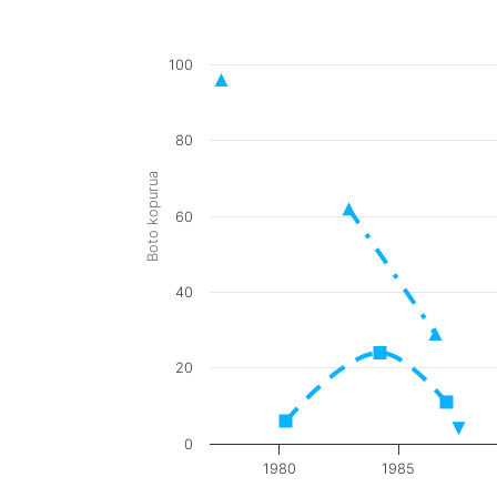
100
80
Boto kopurua
60
40
20
0
1980
1985