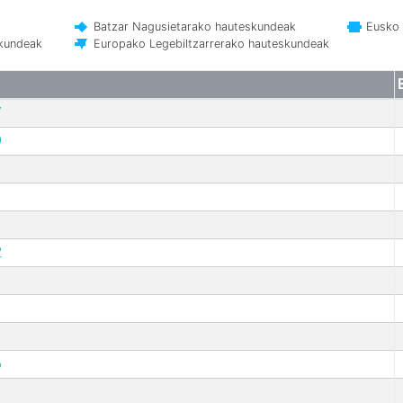
Batzar Nagusietarako hauteskundeak
Eusko 
skundeak
Europako Legebiltzarrerako hauteskundeak
7
9
2
6