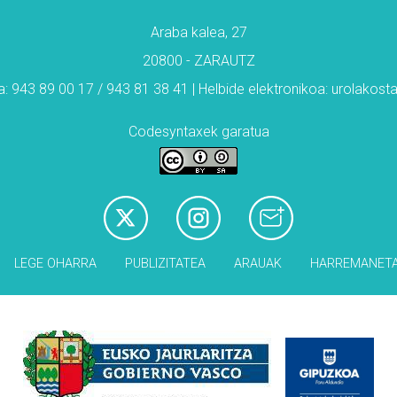
Araba kalea, 27
20800 - ZARAUTZ
: 943 89 00 17 / 943 81 38 41 | Helbide elektronikoa: urolakos
Codesyntaxek garatua
LEGE OHARRA
PUBLIZITATEA
ARAUAK
HARREMANET
Babesleak