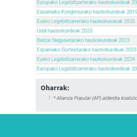
Europako Legebiltzarrerako hauteskundeak 2
Espainiako Kongresurako hauteskundeak 201
Eusko Legebiltzarrerako hauteskundeak 2020
Udal hauteskundeak 2023
Batzar Nagusietarako hauteskundeak 2023
Espainiako Gorteetarako hauteskundeak 2023
Eusko Legebiltzarrerako hauteskundeak 2024
Europako Legebiltzarrerako hauteskundeak 2
Oharrak:
* Alianza Popular (AP) alderdia koalizi