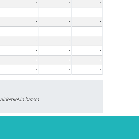
-
-
-
-
-
-
-
-
-
-
-
-
-
-
-
-
-
-
-
-
-
-
-
-
alderdiekin batera.