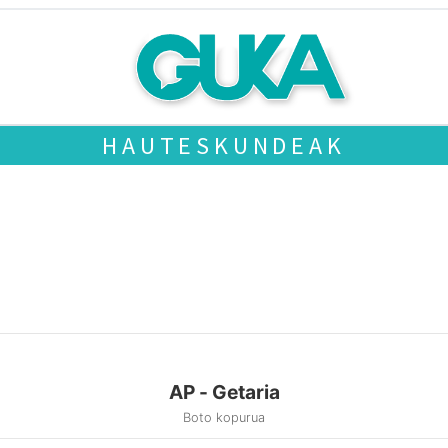
HAUTESKUNDEAK
AP - Getaria
Boto kopurua