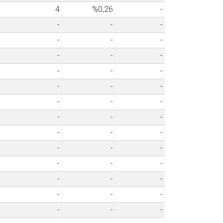
4
%0,26
-
-
-
-
-
-
-
-
-
-
-
-
-
-
-
-
-
-
-
-
-
-
-
-
-
-
-
-
-
-
-
-
-
-
-
-
-
-
-
-