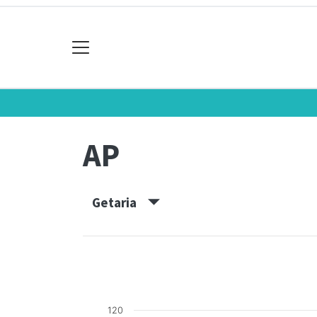
AP
Getaria
120