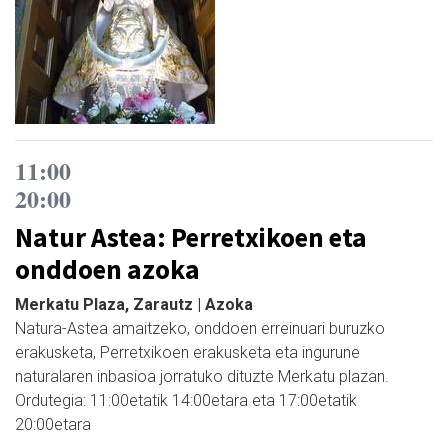
11:00
20:00
Natur Astea: Perretxikoen eta
onddoen azoka
Merkatu Plaza, Zarautz | Azoka
Natura-Astea amaitzeko, onddoen erreinuari buruzko
erakusketa, Perretxikoen erakusketa eta ingurune
naturalaren inbasioa jorratuko dituzte Merkatu plazan.
Ordutegia: 11:00etatik 14:00etara eta 17:00etatik
20:00etara