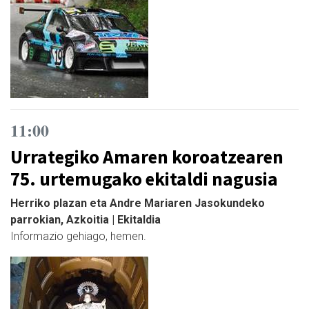
11:00
Urrategiko Amaren koroatzearen
75. urtemugako ekitaldi nagusia
Herriko plazan eta Andre Mariaren Jasokundeko
parrokian, Azkoitia | Ekitaldia
Informazio gehiago, hemen.