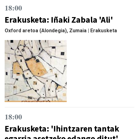
18:00
Erakusketa: Iñaki Zabala 'Ali'
Oxford aretoa (Alondegia), Zumaia | Erakusketa
18:00
Erakusketa: 'Ihintzaren tantak
egarria asetzeko edango ditut'