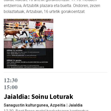
entzierroa, Artzubitik plazara eta buelta. Ondoren, zezen
bolaztatuak, Artzubian, 16 urtetik gorakoentzat.
12:30
15:00
Jaialdia: Soinu Loturak
Sanagustin kulturgunea, Azpeitia | Jaialdia