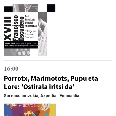
16:00
Porrotx, Marimotots, Pupu eta
Lore: 'Ostirala iritsi da'
Soreasu antzokia, Azpeitia | Emanaldia