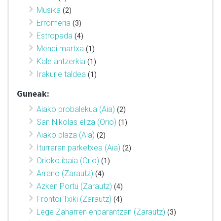
Musika
(2)
Erromeria
(3)
Estropada
(4)
Mendi martxa
(1)
Kale antzerkia
(1)
Irakurle taldea
(1)
Guneak:
Aiako probalekua (Aia)
(2)
San Nikolas eliza (Orio)
(1)
Aiako plaza (Aia)
(2)
Iturraran parketxea (Aia)
(2)
Orioko ibaia (Orio)
(1)
Arrano (Zarautz)
(4)
Azken Portu (Zarautz)
(4)
Frontoi Txiki (Zarautz)
(4)
Lege Zaharren enparantzan (Zarautz)
(3)