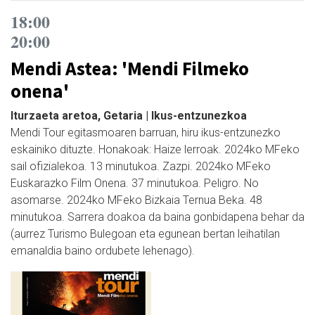
18:00
20:00
Mendi Astea: 'Mendi Filmeko
onena'
Iturzaeta aretoa, Getaria | Ikus-entzunezkoa
Mendi Tour egitasmoaren barruan, hiru ikus-entzunezko
eskainiko dituzte. Honakoak: Haize lerroak. 2024ko MFeko
sail ofizialekoa. 13 minutukoa. Zazpi. 2024ko MFeko
Euskarazko Film Onena. 37 minutukoa. Peligro. No
asomarse. 2024ko MFeko Bizkaia Ternua Beka. 48
minutukoa. Sarrera doakoa da baina gonbidapena behar da
(aurrez Turismo Bulegoan eta egunean bertan leihatilan
emanaldia baino ordubete lehenago).