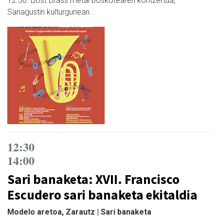
12.30. Bost Brass metal boskotearen kontzertua,
Sanagustin kulturgunean.
12:30
14:00
Sari banaketa: XVII. Francisco
Escudero sari banaketa ekitaldia
Modelo aretoa, Zarautz | Sari banaketa