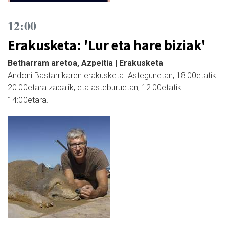
12:00
Erakusketa: 'Lur eta hare biziak'
Betharram aretoa, Azpeitia | Erakusketa
Andoni Bastarrikaren erakusketa. Astegunetan, 18:00etatik
20:00etara zabalik, eta asteburuetan, 12:00etatik
14:00etara.