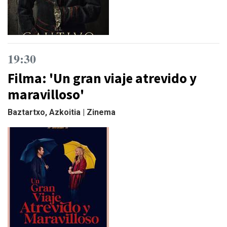
19:30
Filma: 'Un gran viaje atrevido y
maravilloso'
Baztartxo, Azkoitia | Zinema