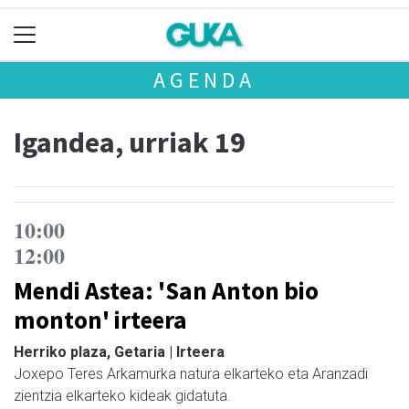
AGENDA
Igandea, urriak 19
10:00
12:00
Mendi Astea: 'San Anton bio
monton' irteera
Herriko plaza, Getaria | Irteera
Joxepo Teres Arkamurka natura elkarteko eta Aranzadi
zientzia elkarteko kideak gidatuta.