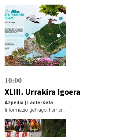
10:00
XLIII. Urrakira Igoera
Azpeitia | Lasterketa
Informazio gehiago, hemen.