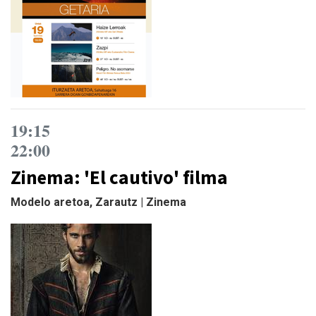
19:15
22:00
Zinema: 'El cautivo' filma
Modelo aretoa, Zarautz | Zinema