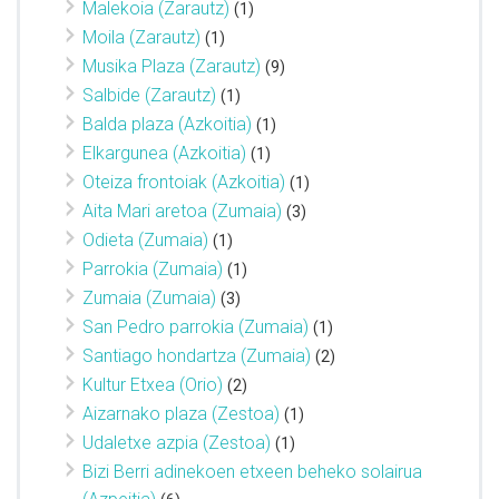
Malekoia (Zarautz)
(1)
Moila (Zarautz)
(1)
Musika Plaza (Zarautz)
(9)
Salbide (Zarautz)
(1)
Balda plaza (Azkoitia)
(1)
Elkargunea (Azkoitia)
(1)
Oteiza frontoiak (Azkoitia)
(1)
Aita Mari aretoa (Zumaia)
(3)
Odieta (Zumaia)
(1)
Parrokia (Zumaia)
(1)
Zumaia (Zumaia)
(3)
San Pedro parrokia (Zumaia)
(1)
Santiago hondartza (Zumaia)
(2)
Kultur Etxea (Orio)
(2)
Aizarnako plaza (Zestoa)
(1)
Udaletxe azpia (Zestoa)
(1)
Bizi Berri adinekoen etxeen beheko solairua