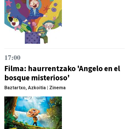
17:00
Filma: haurrentzako 'Angelo en el
bosque misterioso'
Baztartxo, Azkoitia | Zinema