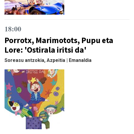
18:00
Porrotx, Marimotots, Pupu eta
Lore: 'Ostirala iritsi da'
Soreasu antzokia, Azpeitia | Emanaldia