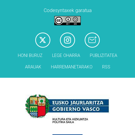
Codesyntaxek garatua
HONI BURUZ
LEGE OHARRA
PUBLIZITATEA
ARAUAK
HARREMANETARAKO
RSS
Babesleak