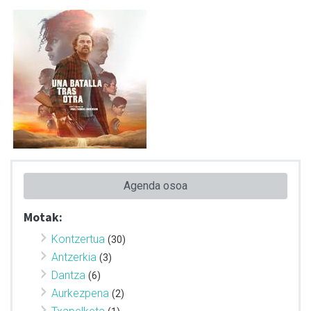
Agenda osoa
Motak:
Kontzertua
(30)
Antzerkia
(3)
Dantza
(6)
Aurkezpena
(2)