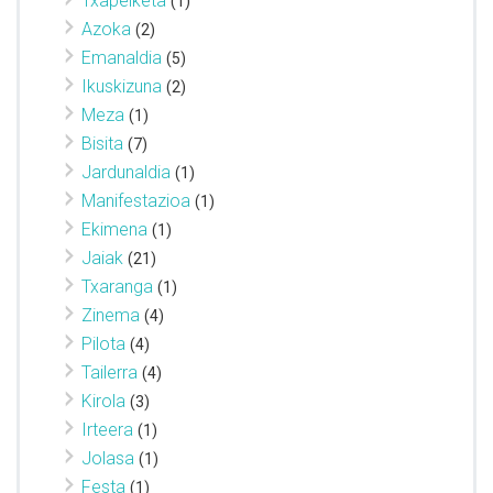
Txapelketa
(1)
Azoka
(2)
Emanaldia
(5)
Ikuskizuna
(2)
Meza
(1)
Bisita
(7)
Jardunaldia
(1)
Manifestazioa
(1)
Ekimena
(1)
Jaiak
(21)
Txaranga
(1)
Zinema
(4)
Pilota
(4)
Tailerra
(4)
Kirola
(3)
Irteera
(1)
Jolasa
(1)
Festa
(1)