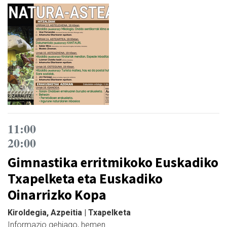
11:00
20:00
Gimnastika erritmikoko Euskadiko
Txapelketa eta Euskadiko
Oinarrizko Kopa
Kiroldegia, Azpeitia | Txapelketa
Informazio gehiago, hemen.