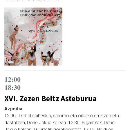
12:00
18:30
XVI. Zezen Beltz Asteburua
Azpeitia
12:00. Txahal saiheskia, solomo eta oilasko erretzea eta
dastatzea, Done Jakue kalean. 12:30. Bigantxak, Done
Jakue kalean, 16 urtetik gorakoentzat. 17:15. Helduen