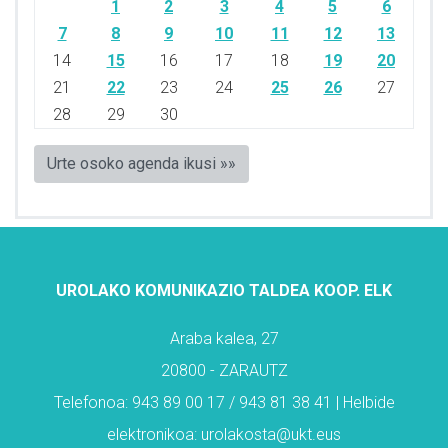
1
2
3
4
5
6
7
8
9
10
11
12
13
14
15
16
17
18
19
20
21
22
23
24
25
26
27
28
29
30
Urte osoko agenda ikusi »»
UROLAKO KOMUNIKAZIO TALDEA KOOP. ELK
Araba kalea, 27
20800 - ZARAUTZ
Telefonoa: 943 89 00 17 / 943 81 38 41 | Helbide
elektronikoa: urolakosta@ukt.eus