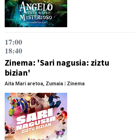
17:00
18:40
Zinema: 'Sari nagusia: ziztu
bizian'
Aita Mari aretoa, Zumaia | Zinema