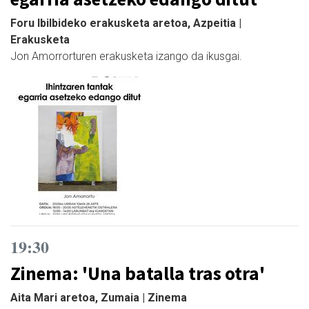
Foru Ibilbideko erakusketa aretoa, Azpeitia |
Erakusketa
Jon Amorrorturen erakusketa izango da ikusgai.
19:30
Zinema: 'Una batalla tras otra'
Aita Mari aretoa, Zumaia | Zinema