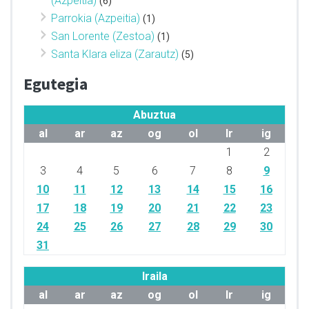
(Azpeitia)
(6)
Parrokia (Azpeitia)
(1)
San Lorente (Zestoa)
(1)
Santa Klara eliza (Zarautz)
(5)
Egutegia
Abuztua
al
ar
az
og
ol
lr
ig
1
2
3
4
5
6
7
8
9
10
11
12
13
14
15
16
17
18
19
20
21
22
23
24
25
26
27
28
29
30
31
Iraila
al
ar
az
og
ol
lr
ig