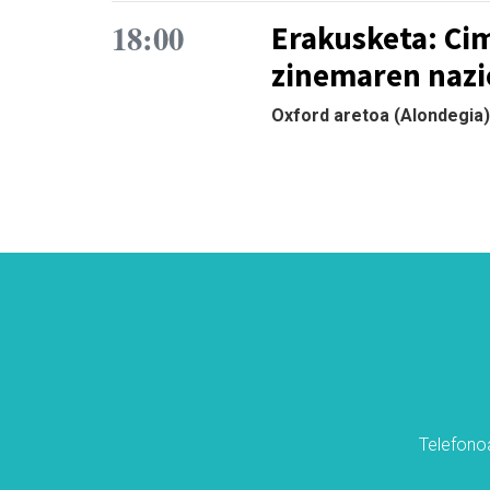
18:00
Erakusketa: Ci
zinemaren nazi
Oxford aretoa (Alondegia)
Telefonoa