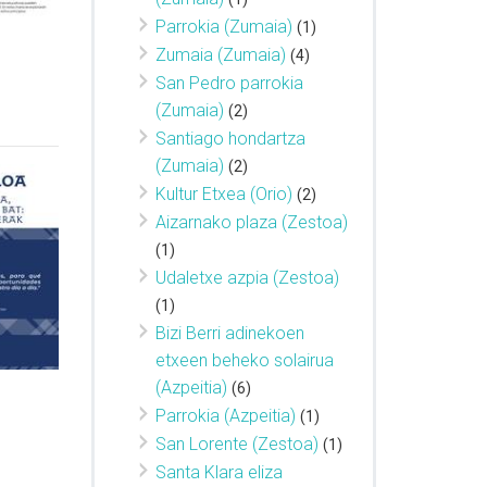
Parrokia (Zumaia)
(1)
Zumaia (Zumaia)
(4)
San Pedro parrokia
(Zumaia)
(2)
Santiago hondartza
(Zumaia)
(2)
Kultur Etxea (Orio)
(2)
Aizarnako plaza (Zestoa)
(1)
Udaletxe azpia (Zestoa)
(1)
Bizi Berri adinekoen
etxeen beheko solairua
(Azpeitia)
(6)
Parrokia (Azpeitia)
(1)
San Lorente (Zestoa)
(1)
Santa Klara eliza