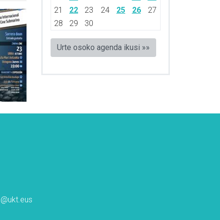
21
22
23
24
25
26
27
28
29
30
Urte osoko agenda ikusi »»
ta@ukt.eus