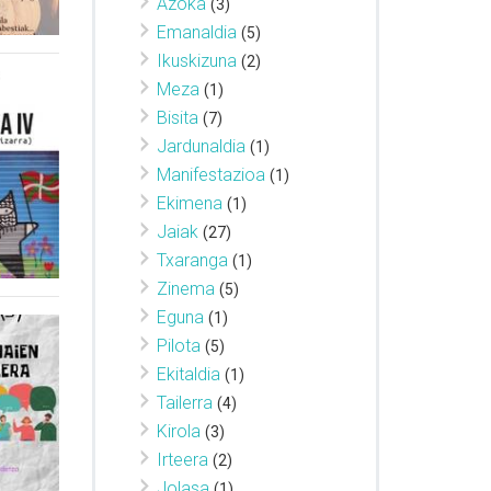
Azoka
(3)
Emanaldia
(5)
Ikuskizuna
(2)
Meza
(1)
Bisita
(7)
Jardunaldia
(1)
Manifestazioa
(1)
Ekimena
(1)
Jaiak
(27)
Txaranga
(1)
Zinema
(5)
Eguna
(1)
Pilota
(5)
Ekitaldia
(1)
Tailerra
(4)
Kirola
(3)
Irteera
(2)
Jolasa
(1)