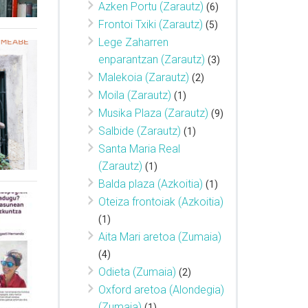
Azken Portu (Zarautz)
(6)
Frontoi Txiki (Zarautz)
(5)
Lege Zaharren
enparantzan (Zarautz)
(3)
Malekoia (Zarautz)
(2)
Moila (Zarautz)
(1)
Musika Plaza (Zarautz)
(9)
Salbide (Zarautz)
(1)
Santa Maria Real
(Zarautz)
(1)
Balda plaza (Azkoitia)
(1)
Oteiza frontoiak (Azkoitia)
(1)
Aita Mari aretoa (Zumaia)
(4)
Odieta (Zumaia)
(2)
Oxford aretoa (Alondegia)
(Zumaia)
(1)