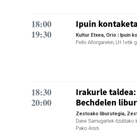
18:00
Ipuin kontaketa
19:30
Kultur Etxea, Orio | Ipuin 
Pello Añorgarekin, LH 1etik
18:30
Irakurle taldea
20:00
Bechdelen libu
Zestoako liburutegia, Zest
Dane Sarriugartek itzulitako l
Pako Aristi.