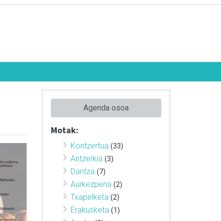
Agenda osoa
Motak:
Kontzertua
(33)
Antzerkia
(3)
Dantza
(7)
Aurkezpena
(2)
Txapelketa
(2)
Erakusketa
(1)