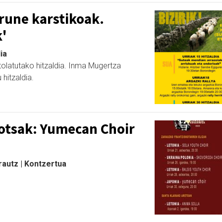
urune karstikoak.
k'
ia
ntolatutako hitzaldia. Inma Mugertza
 hitzaldia.
otsak: Yumecan Choir
rautz | Kontzertua