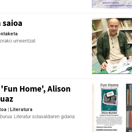
 saioa
kontaketa
 gorako umeentzat.
: 'Fun Home', Alison
ruaz
oa | Literatura
iburua. Literatur solasaldiaren gidaria: