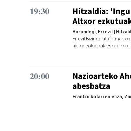
19:30
Hitzaldia: 'Ing
Altxor ezkutua
Borondegi, Errezil | Hitzald
Errezil Bizirik plataformak a
hidrogeologoak eskainiko du
20:00
Nazioarteko Ah
abesbatza
Frantziskotarren eliza, Za