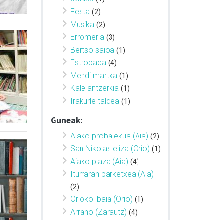
Festa
(2)
Musika
(2)
Erromeria
(3)
Bertso saioa
(1)
Estropada
(4)
Mendi martxa
(1)
Kale antzerkia
(1)
Irakurle taldea
(1)
Guneak:
Aiako probalekua (Aia)
(2)
San Nikolas eliza (Orio)
(1)
Aiako plaza (Aia)
(4)
Iturraran parketxea (Aia)
(2)
Orioko ibaia (Orio)
(1)
Arrano (Zarautz)
(4)