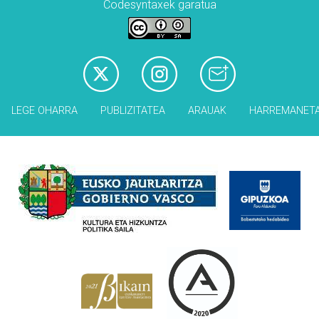
Codesyntaxek garatua
LEGE OHARRA
PUBLIZITATEA
ARAUAK
HARREMANET
Babesleak