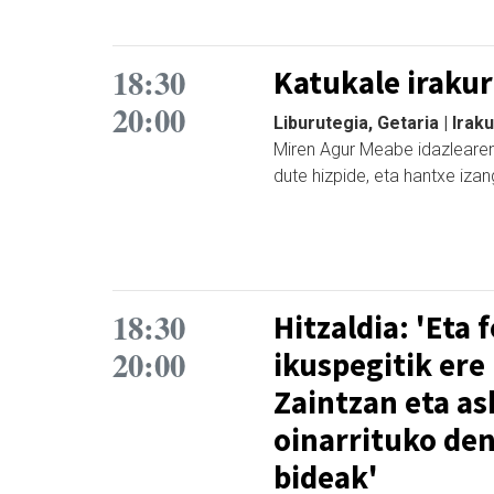
18:30
Katukale irakur
20:00
Liburutegia, Getaria | Irak
Miren Agur Meabe idazlearen
dute hizpide, eta hantxe iza
18:30
Hitzaldia: 'Eta
20:00
ikuspegitik ere
Zaintzan eta a
oinarrituko de
bideak'