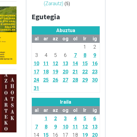
(Zarautz)
(5)
Egutegia
Abuztua
al
ar
az
og
ol
lr
ig
1
2
3
4
5
6
7
8
9
10
11
12
13
14
15
16
17
18
19
20
21
22
23
24
25
26
27
28
29
30
31
Iraila
al
ar
az
og
ol
lr
ig
1
2
3
4
5
6
7
8
9
10
11
12
13
14
15
16
17
18
19
20