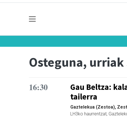
Osteguna, urriak
16:30
Gau Beltza: ka
tailerra
Gaztelekua (Zestoa), Zest
LH3ko haurrentzat, Gaztelek