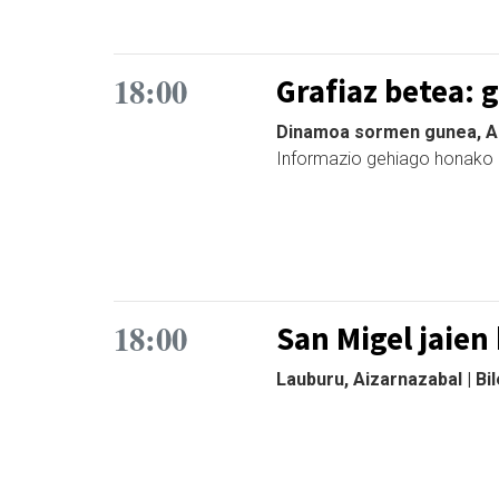
18:00
Grafiaz betea: g
Dinamoa sormen gunea, Azp
Informazio gehiago honako 
18:00
San Migel jaien 
Lauburu, Aizarnazabal | Bi