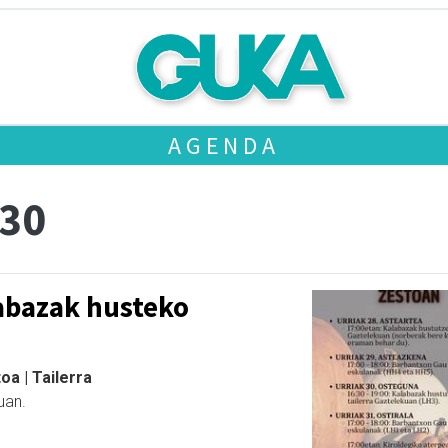
AGENDA
 30
labazak husteko
oa | Tailerra
uan.