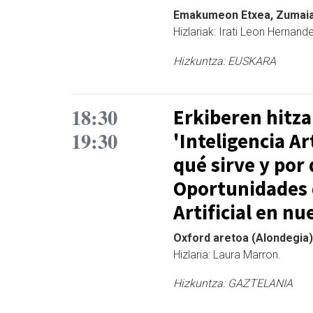
Emakumeon Etxea, Zumaia 
Hizlariak: Irati Leon Hernan
Hizkuntza:
EUSKARA
18:30
Erkiberen hitzal
19:30
'Inteligencia Ar
qué sirve y por
Oportunidades d
Artificial en nu
Oxford aretoa (Alondegia),
Hizlaria: Laura Marron.
Hizkuntza:
GAZTELANIA