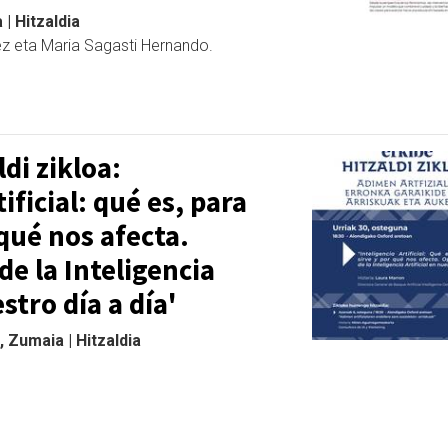
| Hitzaldia
dez eta Maria Sagasti Hernando.
di zikloa:
tificial: qué es, para
 qué nos afecta.
e la Inteligencia
estro día a día'
 Zumaia | Hitzaldia