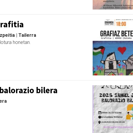
rafitia
eitia | Tailerra
lotura honetan.
balorazio bilera
lera