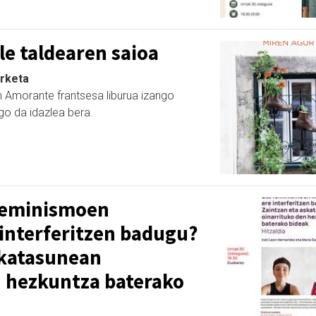
le taldearen saioa
urketa
 Amorante frantsesa liburua izango
ngo da idazlea bera.
 feminismoen
 interferitzen badugu?
skatasunean
n hezkuntza baterako