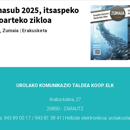
masub 2025, itsaspeko
oarteko zikloa
, Zumaia | Erakusketa
UROLAKO KOMUNIKAZIO TALDEA KOOP. ELK
Araba kalea, 27
20800 - ZARAUTZ
: 943 89 00 17 / 943 81 38 41 | Helbide elektronikoa: urolakos