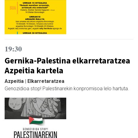
19:30
Gernika-Palestina elkarretaratzea
Azpeitia kartela
Azpeitia | Elkarretaratzea
Genozidioa stop! Palestinarekin konpromisoa lelo hartuta.