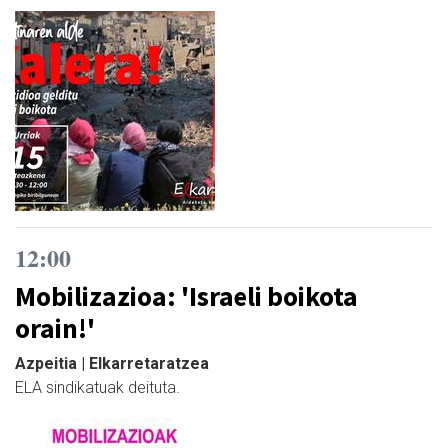
12:00
Mobilizazioa: 'Israeli boikota
orain!'
Azpeitia | Elkarretaratzea
ELA sindikatuak deituta.