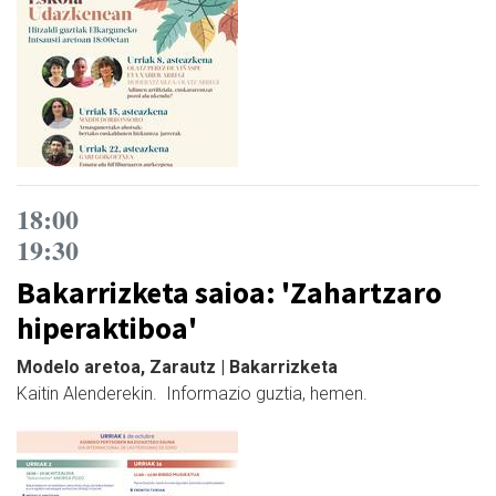
18:00
19:30
Bakarrizketa saioa: 'Zahartzaro
hiperaktiboa'
Modelo aretoa, Zarautz | Bakarrizketa
Kaitin Alenderekin. Informazio guztia, hemen.