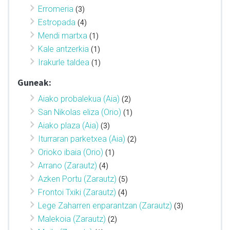
Erromeria
(3)
Estropada
(4)
Mendi martxa
(1)
Kale antzerkia
(1)
Irakurle taldea
(1)
Guneak:
Aiako probalekua (Aia)
(2)
San Nikolas eliza (Orio)
(1)
Aiako plaza (Aia)
(3)
Iturraran parketxea (Aia)
(2)
Orioko ibaia (Orio)
(1)
Arrano (Zarautz)
(4)
Azken Portu (Zarautz)
(5)
Frontoi Txiki (Zarautz)
(4)
Lege Zaharren enparantzan (Zarautz)
(3)
Malekoia (Zarautz)
(2)