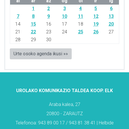
al
ar
az
og
ol
lr
ig
1
2
3
4
5
6
7
8
9
10
11
12
13
14
15
16
17
18
19
20
21
22
23
24
25
26
27
28
29
30
Urte osoko agenda ikusi »»
UROLAKO KOMUNIKAZIO TALDEA KOOP. ELK
Araba kalea, 27
20800 - ZARAUTZ
Telefonoa: 943 89 00 17 / 943 81 38 41 | Helbide