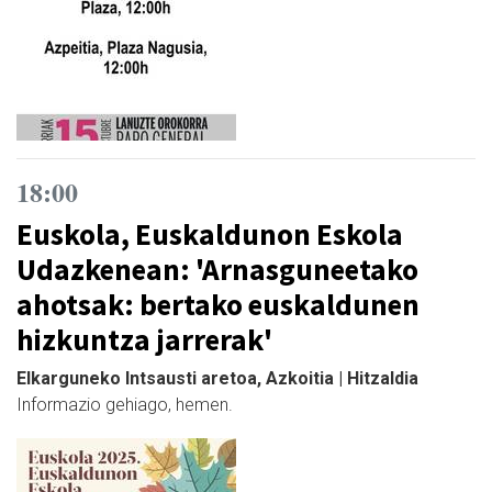
18:00
Euskola, Euskaldunon Eskola
Udazkenean: 'Arnasguneetako
ahotsak: bertako euskaldunen
hizkuntza jarrerak'
Elkarguneko Intsausti aretoa, Azkoitia | Hitzaldia
Informazio gehiago, hemen.