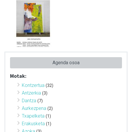
Agenda osoa
Motak:
Kontzertua
(32)
Antzerkia
(3)
Dantza
(7)
Aurkezpena
(2)
Txapelketa
(1)
Erakusketa
(1)
Azoka
(3)