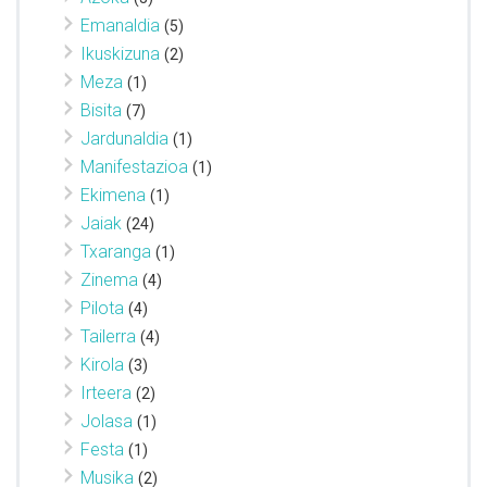
Emanaldia
(5)
Ikuskizuna
(2)
Meza
(1)
Bisita
(7)
Jardunaldia
(1)
Manifestazioa
(1)
Ekimena
(1)
Jaiak
(24)
Txaranga
(1)
Zinema
(4)
Pilota
(4)
Tailerra
(4)
Kirola
(3)
Irteera
(2)
Jolasa
(1)
Festa
(1)
Musika
(2)