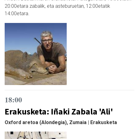
20:00etara zabalik, eta asteburuetan, 12:00etatik
14:00etara.
18:00
Erakusketa: Iñaki Zabala 'Ali'
Oxford aretoa (Alondegia), Zumaia | Erakusketa