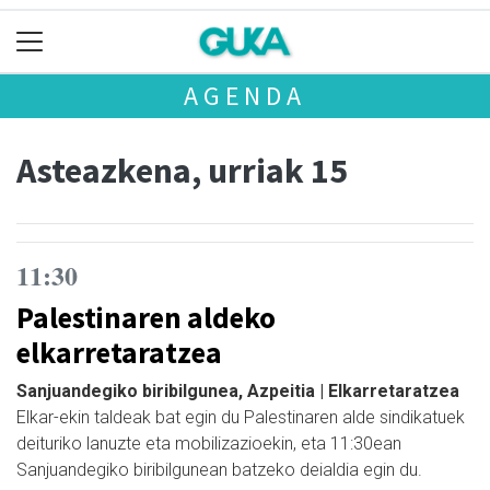
AGENDA
Asteazkena, urriak 15
11:30
Palestinaren aldeko
elkarretaratzea
Sanjuandegiko biribilgunea, Azpeitia | Elkarretaratzea
Elkar-ekin taldeak bat egin du Palestinaren alde sindikatuek
deituriko lanuzte eta mobilizazioekin, eta 11:30ean
Sanjuandegiko biribilgunean batzeko deialdia egin du.