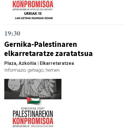
19:30
Gernika-Palestinaren
elkarretaratze zaratatsua
Plaza, Azkoitia | Elkarretaratzea
Informazio gehiago, hemen.