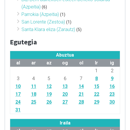
(Azpeitia)
(6)
Parrokia (Azpeitia)
(1)
San Lorente (Zestoa)
(1)
Santa Klara eliza (Zarautz)
(5)
Egutegia
Abuztua
al
ar
az
og
ol
lr
ig
1
2
3
4
5
6
7
8
9
10
11
12
13
14
15
16
17
18
19
20
21
22
23
24
25
26
27
28
29
30
31
Iraila