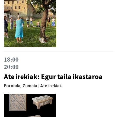
18:00
20:00
Ate irekiak: Egur taila ikastaroa
Foronda, Zumaia | Ate irekiak