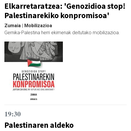
Elkarretaratzea: 'Genozidioa stop!
Palestinarekiko konpromisoa'
Zumaia | Mobilizazioa
Gernika-Palestina herri ekimenak deitutako mobilizazioa.
19:30
Palestinaren aldeko