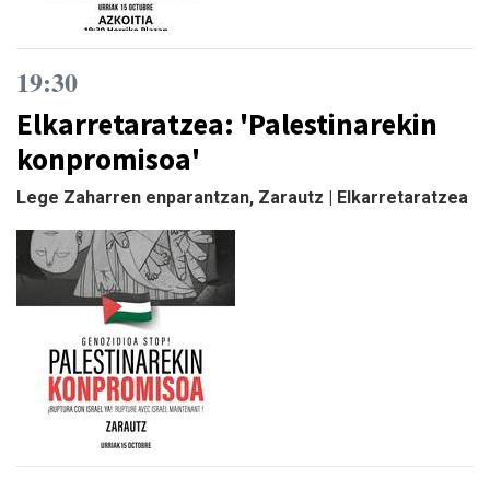
19:30
Elkarretaratzea: 'Palestinarekin
konpromisoa'
Lege Zaharren enparantzan, Zarautz | Elkarretaratzea