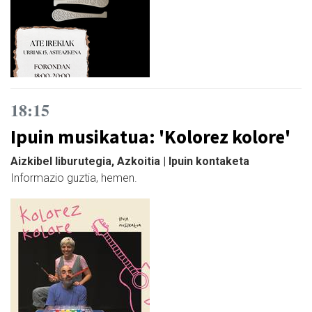
18:15
Ipuin musikatua: 'Kolorez kolore'
Aizkibel liburutegia, Azkoitia | Ipuin kontaketa
Informazio guztia, hemen.