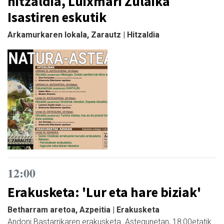
hitzaldia, Luixmari Zulaika
Isastiren eskutik
Arkamurkaren lokala, Zarautz | Hitzaldia
12:00
Erakusketa: 'Lur eta hare biziak'
Betharram aretoa, Azpeitia | Erakusketa
Andoni Bastarrikaren erakusketa. Astegunetan, 18:00etatik