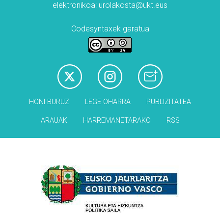
elektronikoa: urolakosta@ukt.eus
Codesyntaxek garatua
HONI BURUZ
LEGE OHARRA
PUBLIZITATEA
ARAUAK
HARREMANETARAKO
RSS
Babesleak