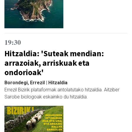
19:30
Hitzaldia: 'Suteak mendian:
arrazoiak, arriskuak eta
ondorioak'
Borondegi, Errezil | Hitzaldia
Errezil Bizirik plataformak antolatutako hitzaldia. Aitziber
Sarobe biologoak eskainiko du hitzaldia.