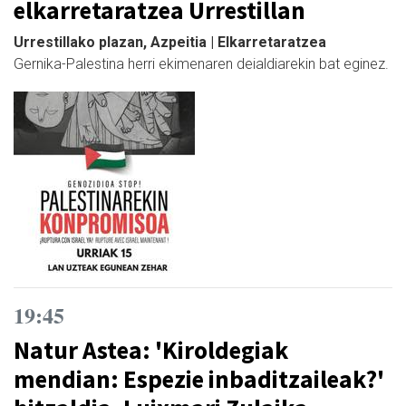
elkarretaratzea Urrestillan
Urrestillako plazan, Azpeitia | Elkarretaratzea
Gernika-Palestina herri ekimenaren deialdiarekin bat eginez.
19:45
Natur Astea: 'Kiroldegiak
mendian: Espezie inbaditzaileak?'