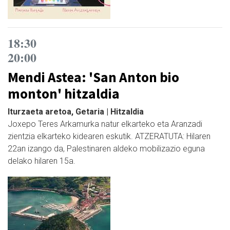
18:30
20:00
Mendi Astea: 'San Anton bio
monton' hitzaldia
Iturzaeta aretoa, Getaria | Hitzaldia
Joxepo Teres Arkamurka natur elkarteko eta Aranzadi
zientzia elkarteko kidearen eskutik. ATZERATUTA: Hilaren
22an izango da, Palestinaren aldeko mobilizazio eguna
delako hilaren 15a.