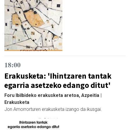
18:00
Erakusketa: 'Ihintzaren tantak
egarria asetzeko edango ditut'
Foru Ibilbideko erakusketa aretoa, Azpeitia |
Erakusketa
Jon Amorrorturen erakusketa izango da ikusgai.