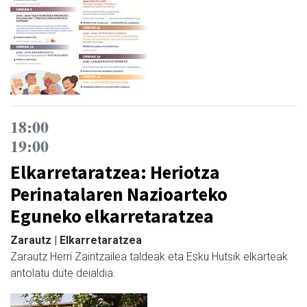
18:00
19:00
Elkarretaratzea: Heriotza
Perinatalaren Nazioarteko
Eguneko elkarretaratzea
Zarautz | Elkarretaratzea
Zarautz Herri Zaintzailea taldeak eta Esku Hutsik elkarteak
antolatu dute deialdia.