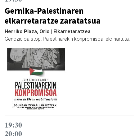
Gernika-Palestinaren
elkarretaratze zaratatsua
Herriko Plaza, Orio | Elkarretaratzea
Genozidioa stop! Palestinarekin konpromisoa lelo hartuta.
19:30
20:00