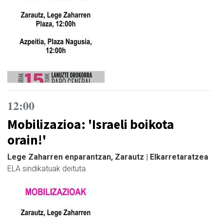
12:00
Mobilizazioa: 'Israeli boikota
orain!'
Lege Zaharren enparantzan, Zarautz | Elkarretaratzea
ELA sindikatuak deituta.