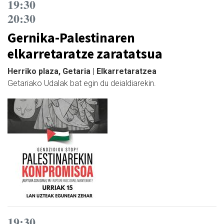
19:30
20:30
Gernika-Palestinaren
elkarretaratze zaratatsua
Herriko plaza, Getaria | Elkarretaratzea
Getariako Udalak bat egin du deialdiarekin.
19:30