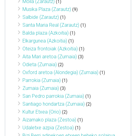
Moila (Zarautz)
(1)
Musika Plaza (Zarautz)
(9)
Salbide (Zarautz)
(1)
Santa Maria Real (Zarautz)
(1)
Balda plaza (Azkoitia)
(1)
Elkargunea (Azkoitia)
(1)
Oteiza frontoiak (Azkoitia)
(1)
Aita Mari aretoa (Zumaia)
(3)
Odieta (Zumaia)
(2)
Oxford aretoa (Alondegia) (Zumaia)
(1)
Parrokia (Zumaia)
(1)
Zumaia (Zumaia)
(3)
San Pedro parrokia (Zumaia)
(1)
Santiago hondartza (Zumaia)
(2)
Kultur Etxea (Orio)
(2)
Aizarnako plaza (Zestoa)
(1)
Udaletxe azpia (Zestoa)
(1)
Bizi Berri adinekoen etxeen beheko solairua