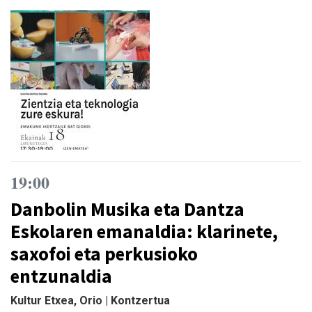
19:00
Danbolin Musika eta Dantza
Eskolaren emanaldia: klarinete,
saxofoi eta perkusioko
entzunaldia
Kultur Etxea, Orio | Kontzertua