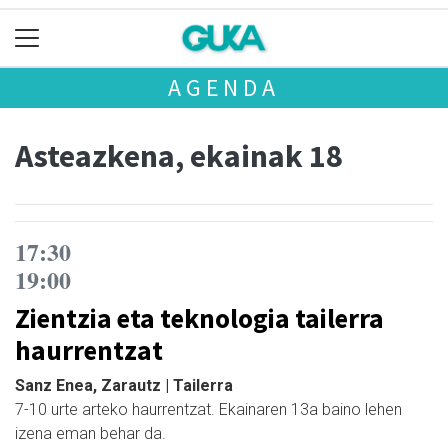
AGENDA
Asteazkena, ekainak 18
17:30
19:00
Zientzia eta teknologia tailerra
haurrentzat
Sanz Enea, Zarautz | Tailerra
7-10 urte arteko haurrentzat. Ekainaren 13a baino lehen
izena eman behar da.