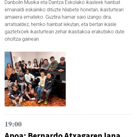
Danbolin Musika eta Dantza Eskolako ikasleek hainbat
emanaldi eskainiko dituzte hilabete honetan, ikasturteari
amaiera emateko. Guztira hamar saio izango dira,
arratsaldez, herriko hainbat lekutan, eta bertan ikasle
gaztetxoek ikasturtean zehar ikasitakoa erakutsiko dute
oholtza gainean.
19:00
Apoa: Bernardo Atxagaren lana