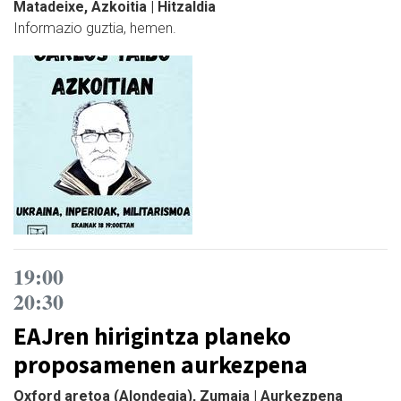
Matadeixe, Azkoitia | Hitzaldia
Informazio guztia, hemen.
19:00
20:30
EAJren hirigintza planeko
proposamenen aurkezpena
Oxford aretoa (Alondegia), Zumaia | Aurkezpena