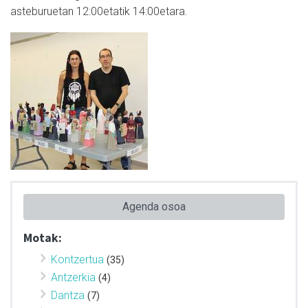
asteburuetan 12:00etatik 14:00etara.
Agenda osoa
Motak:
Kontzertua
(35)
Antzerkia
(4)
Dantza
(7)