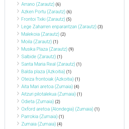
Arrano (Zarautz)
(6)
Azken Portu (Zarautz)
(6)
Frontoi Txiki (Zarautz)
(5)
Lege Zaharren enparantzan (Zarautz)
(3)
Malekoia (Zarautz)
(2)
Moila (Zarautz)
(1)
Musika Plaza (Zarautz)
(9)
Salbide (Zarautz)
(1)
Santa Maria Real (Zarautz)
(1)
Balda plaza (Azkoitia)
(1)
Oteiza frontoiak (Azkoitia)
(1)
Aita Mari aretoa (Zumaia)
(4)
Aitzuri pilotalekua (Zumaia)
(1)
Odieta (Zumaia)
(2)
Oxford aretoa (Alondegia) (Zumaia)
(1)
Parrokia (Zumaia)
(1)
Zumaia (Zumaia)
(4)