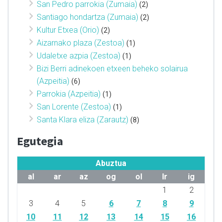
San Pedro parrokia (Zumaia)
(2)
Santiago hondartza (Zumaia)
(2)
Kultur Etxea (Orio)
(2)
Aizarnako plaza (Zestoa)
(1)
Udaletxe azpia (Zestoa)
(1)
Bizi Berri adinekoen etxeen beheko solairua
(Azpeitia)
(6)
Parrokia (Azpeitia)
(1)
San Lorente (Zestoa)
(1)
Santa Klara eliza (Zarautz)
(8)
Egutegia
Abuztua
al
ar
az
og
ol
lr
ig
1
2
3
4
5
6
7
8
9
10
11
12
13
14
15
16