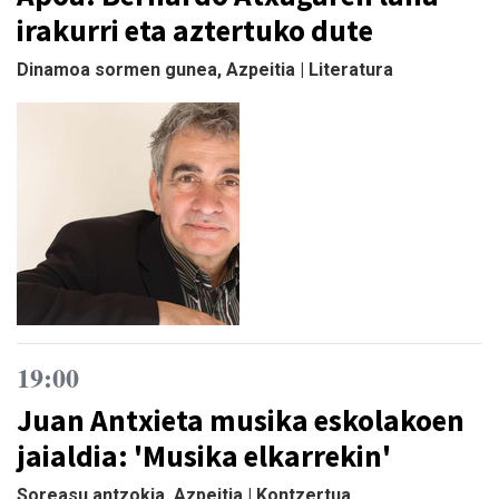
irakurri eta aztertuko dute
Dinamoa sormen gunea, Azpeitia | Literatura
19:00
Juan Antxieta musika eskolakoen
jaialdia: 'Musika elkarrekin'
Soreasu antzokia, Azpeitia | Kontzertua