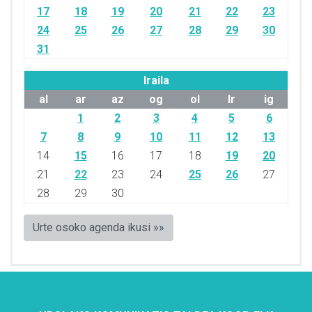
17
18
19
20
21
22
23
24
25
26
27
28
29
30
31
Iraila
al
ar
az
og
ol
lr
ig
1
2
3
4
5
6
7
8
9
10
11
12
13
14
15
16
17
18
19
20
21
22
23
24
25
26
27
28
29
30
Urte osoko agenda ikusi »»