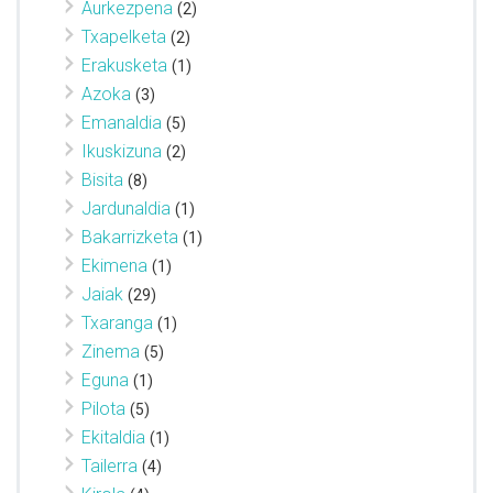
Aurkezpena
(2)
Txapelketa
(2)
Erakusketa
(1)
Azoka
(3)
Emanaldia
(5)
Ikuskizuna
(2)
Bisita
(8)
Jardunaldia
(1)
Bakarrizketa
(1)
Ekimena
(1)
Jaiak
(29)
Txaranga
(1)
Zinema
(5)
Eguna
(1)
Pilota
(5)
Ekitaldia
(1)
Tailerra
(4)