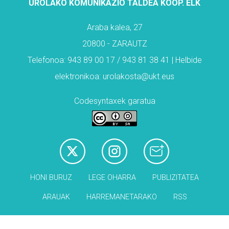
UROLAKO KOMUNIKAZIO TALDEA KOOP. ELK
Araba kalea, 27
20800 - ZARAUTZ
Telefonoa: 943 89 00 17 / 943 81 38 41 | Helbide
elektronikoa: urolakosta@ukt.eus
Codesyntaxek garatua
HONI BURUZ
LEGE OHARRA
PUBLIZITATEA
ARAUAK
HARREMANETARAKO
RSS