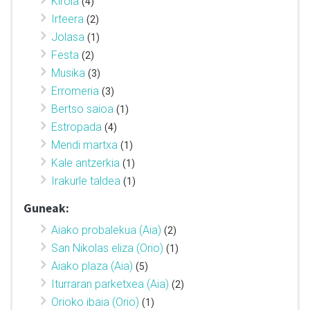
Kirola
(4)
Irteera
(2)
Jolasa
(1)
Festa
(2)
Musika
(3)
Erromeria
(3)
Bertso saioa
(1)
Estropada
(4)
Mendi martxa
(1)
Kale antzerkia
(1)
Irakurle taldea
(1)
Guneak:
Aiako probalekua (Aia)
(2)
San Nikolas eliza (Orio)
(1)
Aiako plaza (Aia)
(5)
Iturraran parketxea (Aia)
(2)
Orioko ibaia (Orio)
(1)