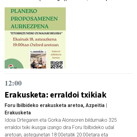
12:00
Erakusketa: erraldoi txikiak
Foru Ibilbideko erakusketa aretoa, Azpeitia |
Erakusketa
Idoia Ortegaren eta Gorka Alonsoren bildumako 325
erraldoi txiki ikusgai izango dira Foru Ibilbideko udal
aretoan, astegunetan 18:00etatik 20:00etara eta