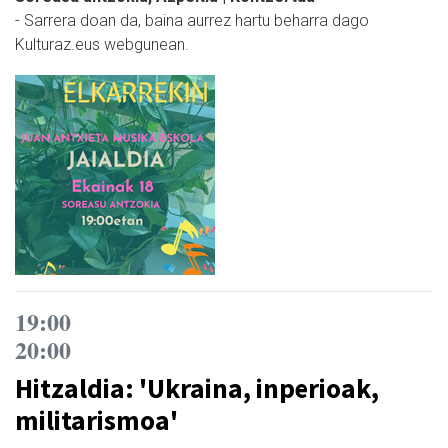
- Sarrera doan da, baina aurrez hartu beharra dago
Kulturaz.eus webgunean.
19:00
20:00
Hitzaldia: 'Ukraina, inperioak,
militarismoa'